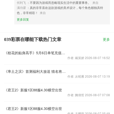
何利飞
：不要因为游戏而忽略现实生活中的重要事务。
来自
满功瑗
：真的非常喜欢这款游戏的美术设计，每个角色都独具特
色，非常精彩！
来自
更多回复
039彩票在哪能下载热门文章
更多
《校花的贴身高手》5月6日单笔充值得奖励
作者: 戴策娇 2026-08-07 16:52
《率土之滨》首测福利大放送 猜名将拿京东卡
作者: 从昭雁 2026-08-07 13:19
《君王2》新服1区88服4.30横空出世
作者: 阙倩哲 2026-08-07 07:08
《君王2》新服1区88服4.30横空出世
作者: 左卿雨 2026-08-07 05:49