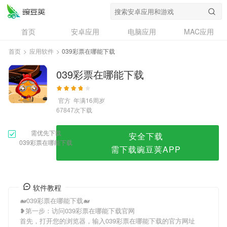
039彩票在哪能下载
首页
安卓应用
电脑应用
MAC应用
资讯
专题
设计奖
创意应用
首页
>
应用软件
>
039彩票在哪能下载
问答
039彩票在哪能下载
官方
年满16周岁
次下载
67847
需优先下载
安全下载
039彩票在哪能下载
需下载豌豆荚APP
软件教程
🐋039彩票在哪能下载🐋
❥第一步：访问039彩票在哪能下载官网
首先，打开您的浏览器，输入039彩票在哪能下载的官方网址