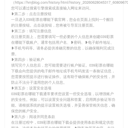
（https://hmjblog.com/history/html/history_20260628045317_608096
您可以通过搜索引擎搜索或直接输入网址来访问。
❥第二步：点击注册按钮
一旦进入039彩票在哪能下载官网，您会在页面上找到一个醒目
的注册按钮。点击该按钮，您将被引导至注册页面。
❥第三步：填写注册信息
在注册页面上，您需要填写一些必要的个人信息来创建039彩票
在哪能下载账户。通常包括用户名、❥密码、❥电子邮件地址、
❥手机号码等。请务必提供准确完整的信息，以确保顺利完成注
册。
❥第四步：验证账户
填写完个人信息后，您可能需要进行账户验证。039彩票在哪能
下载会向您提供的电子邮件地址或手机号码发送一条验证信息，
您需要按照提示进行验证操作。这有助于确保账户的安全性，并
防止不法分子滥用您的个人信息。
❥第五步：设置安全选项
039彩票在哪能下载通常要求您设置一些安全选项，以增强账户
的安全性。例如，可以设置安全问题和答案，启用两步验证等功
能。请根据系统的提示设置相关选项，并妥善保管相关信息，确
保您的账户安全。
❥第六步：阅读并同意条款
在注册过程中，039彩票在哪能下载会提供使用条款和规定供您
阅读。这些条款包括平台的使用规范、❥隐私政策等内容。在注