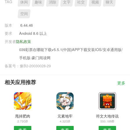
TAG
休闲
趣味
消除
文字
社交
视频
聊天
空间
版本
6.44.46
要求
Android 8.6 以上
开发者
隐私政策
039彩票在哪能下载v5.5.1(中国)APP下载安装IOS/安卓通用版/
手机版-豪门阅读网
备案号：豫B2-20030028-29
相关应用推荐
更多
甩掉肥肉
元素地牢
符文大地传说
2.73GB
4.32GB
550.18MB
查看
查看
查看