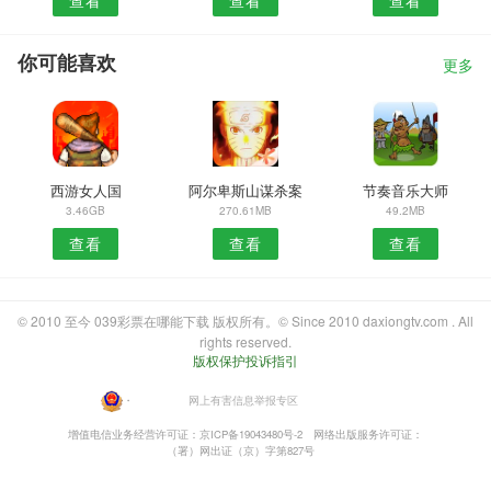
你可能喜欢
更多
西游女人国
阿尔卑斯山谋杀案
节奏音乐大师
3.46GB
270.61MB
49.2MB
查看
查看
查看
© 2010 至今 039彩票在哪能下载 版权所有。© Since 2010 daxiongtv.com . All
rights reserved.
版权保护投诉指引
・
网上有害信息举报专区
增值电信业务经营许可证：京ICP备19043480号-2
网络出版服务许可证：
（署）网出证（京）字第827号