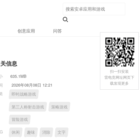
创意应用
问答
相关信息
扫一扫安装
小
635.1MB
雷电竞网址网页下
载发现更多
间
2026年08月08日 12:21
类
即时战略游戏
第三人称射击游戏
策略游戏
冒险游戏
AG
休闲
趣味
消除
文字