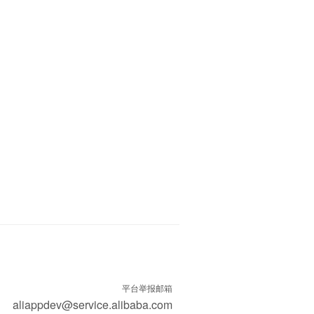
平台举报邮箱
aliappdev@service.alibaba.com