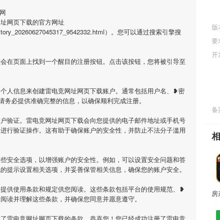
网
网址网页下载的官方网址
版
tml/history_20260627045317_9542332.html）。您可以通过搜索引擎搜
要
开
您会在页面上找到一个醒目的注册按钮。点击该按钮，您将被引导至
的个人信息来创建雷电竞网址网页下载账户。通常包括用户名、❥密
请务必提供准确完整的信息，以确保顺利完成注册。
备案
账户验证。雷电竞网址网页下载会向您提供的电子邮件地址或手机号
示进行验证操作。这有助于确保账户的安全性，并防止不法分子滥用
一些安全选项，以增强账户的安全性。例如，可以设置安全问题和答
统的提示设置相关选项，并妥善保管相关信息，确保您的账户安全。
会提供使用条款和规定供您阅读。这些条款包括平台的使用规范、❥
细阅读并理解这些条款，并确保您同意并愿意遵守。
意了雷电竞网址网页下载的条款，恭喜您！您已经成功注册了雷电竞