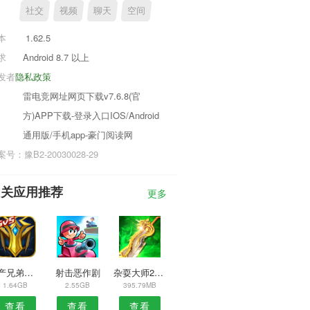
社交
视频
聊天
空间
本
1.62.5
求
Android 8.7 以上
发者
隐私政策
雷电竞网址网页下载v7.6.8(官
方)APP下载-登录入口IOS/Android
通用版/手机app-豪门阅读网
号：豫B2-20030028-29
相关应用推荐
更多
房产兄弟家居设计汉化版
射击恶作剧
杂耍大师2022
1.64GB
2.55GB
395.79MB
查看
查看
查看