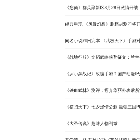
《忘仙》群英聚新区8月28日激情开战
经典重现 《风暴幻想》删档封测即将
同名小说昨日完本 《武极天下》手游
《战地征服》文韬武略获奖征文：兰兰
《罗小黑战记》改编手游？国产动漫IP
《铁血武林》测评：摒弃华丽外表后所
《横扫天下》七夕燃情公测 最强三国P
《大圣传说》趣味人物列举
开学第一题 艾格拉斯《英雄战魂》新