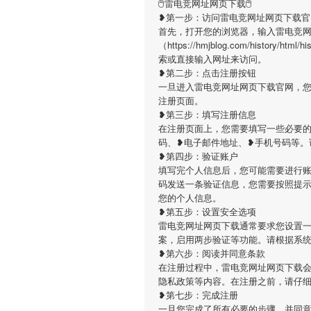
🖱雷电竞网址网页下载🖱
❥第一步：访问雷电竞网址网页下载官
首先，打开您的浏览器，输入雷电竞
（https://hmjblog.com/history/h
索或直接输入网址来访问。
❥第二步：点击注册按钮
一旦进入雷电竞网址网页下载官网，
注册页面。
❥第三步：填写注册信息
在注册页面上，您需要填写一些必要
码、❥电子邮件地址、❥手机号码等。
❥第四步：验证账户
填写完个人信息后，您可能需要进行
码发送一条验证信息，您需要按照提
您的个人信息。
❥第五步：设置安全选项
雷电竞网址网页下载通常要求您设置
案，启用两步验证等功能。请根据系
❥第六步：阅读并同意条款
在注册过程中，雷电竞网址网页下载
隐私政策等内容。在注册之前，请仔
❥第七步：完成注册
一旦您完成了所有必要的步骤，并同