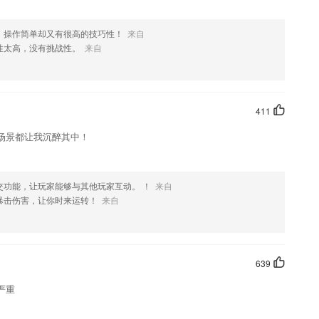
，操作简单却又有很高的技巧性！
来自
性太高，没有挑战性。
来自
411
场景都让我沉醉其中！
交功能，让玩家能够与其他玩家互动。 ！
来自
暴击伤害，让你时来运转！
来自
639
严重