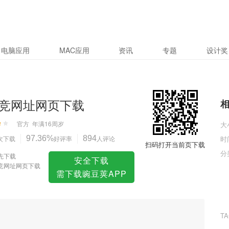
载
电脑应用
MAC应用
资讯
专题
设计奖
竞网址网页下载
官方
年满16周岁
大
次下载
97.36%
好评率
894
人评论
时
扫码打开当前页下载
分
先下载
安全下载
竞网址网页下载
需下载豌豆荚APP
T