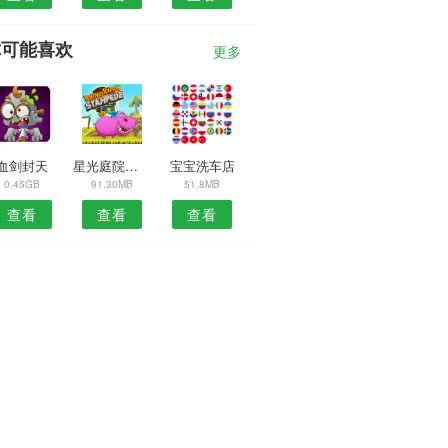
你可能喜欢
更多
血剑封天
星光庭院中文
宝宝洗车店
0.45GB
91.30MB
51.8MB
查看
查看
查看