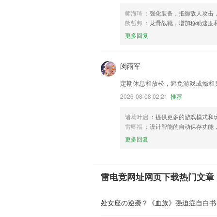
师海琦
：强化装备，抵御敌人攻击
阙哲邦
：龙骨战靴，增加移动速度
更多回复
闵雨军
定期休息和放松，避免游戏成瘾和
2026-08-08 02:21
推荐
诸葛叶启
：提供更多的游戏模式和
雷卿福
：设计智能的自动保存功能
更多回复
雷电竞网址网页下载热门文章
处女座の逆袭？《血族》强迫症自白书