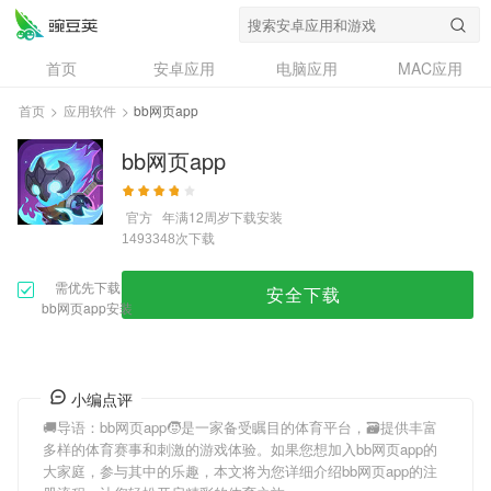
首页
安卓应用
电脑应用
MAC应用
资讯
专题
设计奖
创意应用
首页
>
应用软件
>
bb网页app
问答
bb网页app
官方
年满12周岁
下载安装
次下载
1493348
需优先下载
安全下载
bb网页app安装
小编点评
🚚导语：
bb网页app
🧒是一家备受瞩目的体育平台，🗃提供丰富
多样的体育赛事和刺激的游戏体验。如果您想加入
bb网页app
的
大家庭，参与其中的乐趣，本文将为您详细介绍
bb网页app
的注