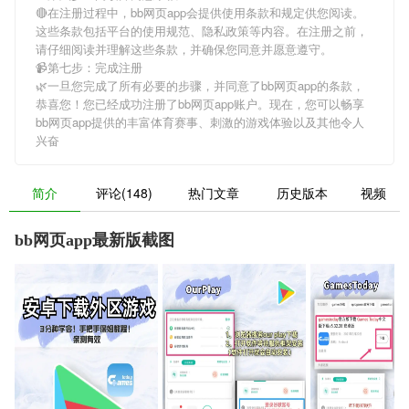
🔴在注册过程中，
bb网页app
会提供使用条款和规定供您阅读。
这些条款包括平台的使用规范、隐私政策等内容。在注册之前，
请仔细阅读并理解这些条款，并确保您同意并愿意遵守。
📹第七步：完成注册
🌿一旦您完成了所有必要的步骤，并同意了
bb网页app
的条款，
恭喜您！您已经成功注册了bb网页app账户。现在，您可以畅享
bb网页app
提供的丰富体育赛事、刺激的游戏体验以及其他令人
兴奋
简介
评论(148)
热门文章
历史版本
视频
bb网页app最新版截图