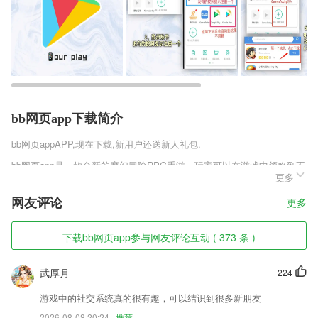
bb网页app下载简介
bb网页app
APP,现在下载,新用户还送新人礼包.
bb网页app是一款全新的魔幻冒险RPG手游，玩家可以在游戏中领略到不
更多
一样的战斗世界，这里充满着危险的同时也有机遇相伴，如果能够斩杀强
大的领主，那么也能够获得相应的回报，大量的经验、资源以及顶级武
网友评论
更多
器，能够让你的实力突飞猛进，这样就能很轻松的应对接下来的挑战了。
bb网页app软件特色
下载bb网页app参与网友评论互动 ( 373 条 )
1,更有全国各地方言听书模式，乐趣无穷
武厚月
224
2,对我的推荐进行查看，及时的知道我推荐的商品信息；
3,隐私保护：在这里我们对你的隐私进行一个全面的保护！
游戏中的社交系统真的很有趣，可以结识到很多新朋友
2026-08-08 20:24
推荐