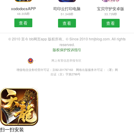
xododocsAPP
司印云打印电脑
宝贝守护安卓版
48.30MB
51.34MB
33.73MB
查看
查看
查看
© 2010 至今 bb网页app 版权所有。© Since 2010 hmjblog.com. All rights
reserved.
版权保护投诉指引
・
网上有害信息举报专区
增值电信业务经营许可证：京B2-201797163
网络出版服务许可证：（署）网
出证（京）字第2799号
扫一扫安装