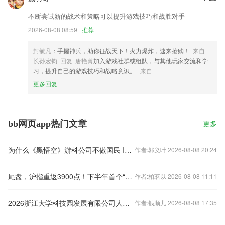
不断尝试新的战术和策略可以提升游戏技巧和战胜对手
2026-08-08 08:59
推荐
封毓凡
：手握神兵，助你征战天下！火力爆炸，速来抢购！
来自
长孙宏钧 回复 唐艳菁
加入游戏社群或组队，与其他玩家交流和学
习，提升自己的游戏技巧和战略意识。
来自
更多回复
bb网页app热门文章
更多
为什么《黑悟空》游科公司不做国民 IP 的动作 RPG《黑水浒》，而做没名气的《黑钟馗》？
作者:郭义叶 2026-08-08 20:24
尾盘，沪指重返3900点！下半年首个“10连板”出现了，什么信号？
作者:柏茗以 2026-08-08 11:11
2026浙江大学科技园发展有限公司人员招聘公
作者:钱顺儿 2026-08-08 17:35