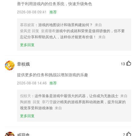
善于利用游戏内的任务系统，快速升级角色
bb网页app更新了什么?
2026-08-08 09:41
推荐
新增：发送失败的邮件，在通知栏点击相应通知可以重新发送
慕容姣富
：游戏的地图设计和场景构建如何？
来自
新增自动保存拍摄日志
柴凤坚 回复 皇甫珊希
游戏中的成就和荣誉是值得骄傲的，但不要
识别图片能力升级，沟通更高效
忘记分享和帮助其他人，这样你才能更有价值！
来自
优化首页滑动播放效果；
更多回复
艺术号视频直播频道入驻首页，轻松浏览艺术圈实时动态
修复已知问题,优化软件体验;
章枝娥
13
联系我们
提供更多的任务和挑战以增加游戏的乐趣
以上就是bb网页app的介绍，如果您喜欢这款软件，您可以到应用商店进
2026-08-08 14:46
推荐
行打分评论，说出您的使用经历，以帮助我们更好的对产品进行优化修
改。
倪枝天
：这件装备是游戏中最强大的武器，让你成为无敌战士
来自
陶媚雅 回复 章巧雪
设计精美的游戏界面和动画效果，提升玩家的
视觉享受和游戏体验
来自
更多回复
戚羽奇
7