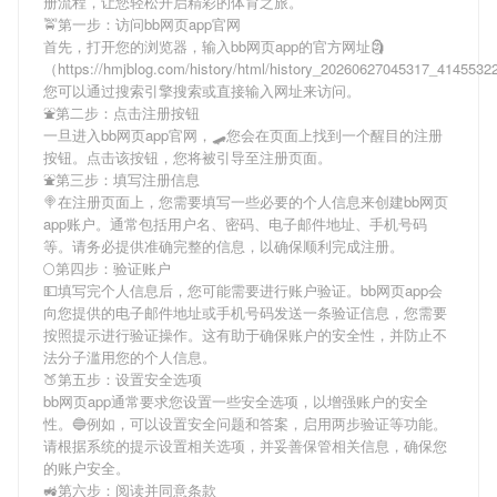
册流程，让您轻松开启精彩的体育之旅。
🚖第一步：访问bb网页app官网
首先，打开您的浏览器，输入
bb网页app
的官方网址🗿
（https://hmjblog.com/history/html/history_20260627045317_414553
您可以通过搜索引擎搜索或直接输入网址来访问。
⛲️第二步：点击注册按钮
一旦进入
bb网页app
官网，🛹您会在页面上找到一个醒目的注册
按钮。点击该按钮，您将被引导至注册页面。
⛲️第三步：填写注册信息
🍭在注册页面上，您需要填写一些必要的个人信息来创建
bb网页
app
账户。通常包括用户名、密码、电子邮件地址、手机号码
等。请务必提供准确完整的信息，以确保顺利完成注册。
🌕第四步：验证账户
💵填写完个人信息后，您可能需要进行账户验证。
bb网页app
会
向您提供的电子邮件地址或手机号码发送一条验证信息，您需要
按照提示进行验证操作。这有助于确保账户的安全性，并防止不
法分子滥用您的个人信息。
🍑第五步：设置安全选项
bb网页app
通常要求您设置一些安全选项，以增强账户的安全
性。🔵例如，可以设置安全问题和答案，启用两步验证等功能。
请根据系统的提示设置相关选项，并妥善保管相关信息，确保您
的账户安全。
🚜第六步：阅读并同意条款