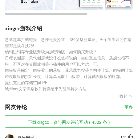
xingcc游戏介绍
急速超车拦截蛇头、急停甩头抢道、180度华丽飘逸、画个圈圈诅咒你这
些都是战斗技巧!
畅销进销存专业版升级为加密狗版，如何购买升级？
日程表侧屏、天气侧屏就没什么值得说的，突出重点信息、质感也很不
错，不喜欢在桌面放相关小插件的用户可以考虑一下。
雨篷板是固定于雨篷梁上的悬板，其承载力按受弯构件计算。雨篷的计算
跨度取板的挑出长度。计算单元取1 m板带，计算截面取板的根部。
提供充足的存储空间 PF
诚华ocr文字识别软件转换结果为乱码解决方法
收起
网友评论
更多
下载xingcc，参与网友评论互动 ( 4502 条 )
夏侯安瑶
121