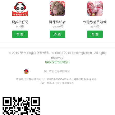
妈妈生仔记
脚踝终结者
气球弓箭手游戏
9.7GB
765.79MB
86.4MB
查看
查看
查看
© 2010 至今 xingcc 版权所有。© Since 2010 daxiongtv.com . All rights
reserved.
版权保护投诉指引
・
网上有害信息举报专区
增值电信业务经营许可证：京ICP备19043480号-2
网络出版服务许可证：
（署）网出证（京）字第827号