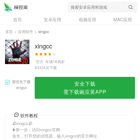
xingcc
首页
安卓应用
电脑应用
MAC应用
资讯
专题
设计奖
创意应用
首页
>
应用软件
>
xingcc
问答
xingcc
官方
年满16周岁
次下载
83334
需优先下载
安全下载
xingcc
需下载豌豆荚APP
软件教程
🥀xingcc🥀
❥第一步：访问xingcc官网
首先，打开您的浏览器，输入xingcc的官方网址