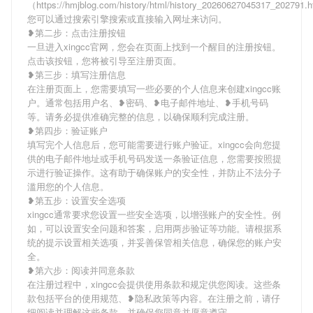
（https://hmjblog.com/history/html/history_20260627045317_202791
您可以通过搜索引擎搜索或直接输入网址来访问。
❥第二步：点击注册按钮
一旦进入xingcc官网，您会在页面上找到一个醒目的注册按钮。
点击该按钮，您将被引导至注册页面。
❥第三步：填写注册信息
在注册页面上，您需要填写一些必要的个人信息来创建xingcc账
户。通常包括用户名、❥密码、❥电子邮件地址、❥手机号码
等。请务必提供准确完整的信息，以确保顺利完成注册。
❥第四步：验证账户
填写完个人信息后，您可能需要进行账户验证。xingcc会向您提
供的电子邮件地址或手机号码发送一条验证信息，您需要按照提
示进行验证操作。这有助于确保账户的安全性，并防止不法分子
滥用您的个人信息。
❥第五步：设置安全选项
xingcc通常要求您设置一些安全选项，以增强账户的安全性。例
如，可以设置安全问题和答案，启用两步验证等功能。请根据系
统的提示设置相关选项，并妥善保管相关信息，确保您的账户安
全。
❥第六步：阅读并同意条款
在注册过程中，xingcc会提供使用条款和规定供您阅读。这些条
款包括平台的使用规范、❥隐私政策等内容。在注册之前，请仔
细阅读并理解这些条款，并确保您同意并愿意遵守。