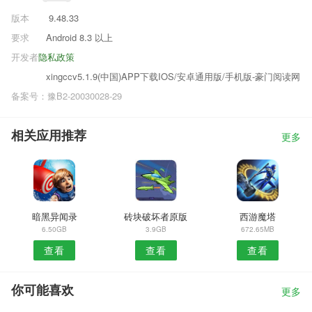
版本
9.48.33
要求
Android 8.3 以上
开发者
隐私政策
xingccv5.1.9(中国)APP下载IOS/安卓通用版/手机版-豪门阅读网
备案号：豫B2-20030028-29
相关应用推荐
更多
暗黑异闻录
砖块破坏者原版
西游魔塔
6.50GB
3.9GB
672.65MB
查看
查看
查看
你可能喜欢
更多