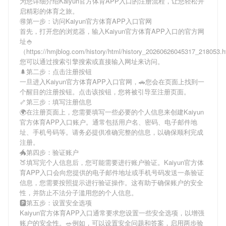
为您详细介绍
Kaiyun官方体育APP入口
的注册流程，让您轻松开
启精彩的体育之旅。
🉐第一步：访问Kaiyun官方体育APP入口官网
首先，打开您的浏览器，输入
Kaiyun官方体育APP入口
的官方网
址🍚
（https://hmjblog.com/history/html/history_20260626045317_218053
您可以通过搜索引擎搜索或直接输入网址来访问。
🌲第二步：点击注册按钮
一旦进入
Kaiyun官方体育APP入口
官网，🚗您会在页面上找到一
个醒目的注册按钮。点击该按钮，您将被引导至注册页面。
🦴第三步：填写注册信息
🌍在注册页面上，您需要填写一些必要的个人信息来创建
Kaiyun
官方体育APP入口
账户。通常包括用户名、密码、电子邮件地
址、手机号码等。请务必提供准确完整的信息，以确保顺利完成
注册。
🐲第四步：验证账户
🍑填写完个人信息后，您可能需要进行账户验证。
Kaiyun官方体
育APP入口
会向您提供的电子邮件地址或手机号码发送一条验证
信息，您需要按照提示进行验证操作。这有助于确保账户的安全
性，并防止不法分子滥用您的个人信息。
🅿第五步：设置安全选项
Kaiyun官方体育APP入口
通常要求您设置一些安全选项，以增强
账户的安全性。🥗例如，可以设置安全问题和答案，启用两步验