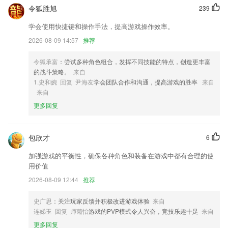
令狐胜旭
239
2,登鹳雀楼、静夜思、春晓、咏鹅…不一样的唐诗
3,难度系数呈现跳跃式，无论是刚入门学习绘画还是零基础，2265都可以
学会使用快捷键和操作手法，提高游戏操作效率。
更容易掌握绘画技术。
2026-08-09 14:57
推荐
4,提供生字的分年级组词、详细释义，不用再去翻字典
令狐承富
：尝试多种角色组合，发挥不同技能的特点，创造更丰富
5,题库经业内专业老师审查和解析，保证正确率和专业性
的战斗策略。
来自
6,多种训练模式
1.史和婉 回复 尹海友
学会团队合作和沟通，提高游戏的胜率
来自
来自
Kaiyun官方体育APP入口软件优势
更多回复
1.还搭载了智能的随堂检测服务，随时对学习成果等进行检测处理
2.这里提供的服务优质，任何疑难问题都可以解决
包欣才
6
3.会学习的人都用包学习。与100万学生共同学习，互问互答，还有勤奋
加强游戏的平衡性，确保各种角色和装备在游戏中都有合理的使
奖学金，提升超能学习力
用价值
4.·包含建工类、财经类、医卫类、职业资格类、学历教育类、共五大类
2026-08-09 12:44
推荐
5.搜索查找党群服务中心服务，使用里面的搜索功能可以搜索查找需要的
服务；
史广思
：关注玩家反馈并积极改进游戏体验
来自
连娣玉 回复 师菊怡
游戏的PVP模式令人兴奋，竞技乐趣十足
来自
6.这里汇聚了医学各个科目的教学视频满足各个医生的学习需要；
更多回复
Kaiyun官方体育APP入口更新了什么?