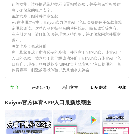
证等功能。请根据系统的提示设置相关选项，并妥善保管相关信
息，确保您的账户安全。
🌄第六步：阅读并同意条款
🏎在注册过程中，
Kaiyun官方体育APP入口
会提供使用条款和规
定供您阅读。这些条款包括平台的使用规范、隐私政策等内容。
在注册之前，请仔细阅读并理解这些条款，并确保您同意并愿意
遵守。
🥩第七步：完成注册
🍇一旦您完成了所有必要的步骤，并同意了
Kaiyun官方体育APP
入口
的条款，恭喜您！您已经成功注册了Kaiyun官方体育APP入
口账户。现在，您可以畅享
Kaiyun官方体育APP入口
提供的丰富
体育赛事、刺激的游戏体验以及其他令人兴奋
简介
评论(541)
热门文章
历史版本
视频
Kaiyun官方体育APP入口最新版截图