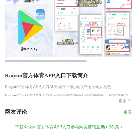
Kaiyun官方体育APP入口下载简介
Kaiyun官方体育APP入口
APP,现在下载,新用户还送新人礼包.
Kaiyun官方体育APP入口是一款剧情紧凑的射击冒险游戏，玩家需要在
更多
一座陌生的都市中寻找生存的意义，通过收集各种武器来保证自己的安
全，掌握各种操作技巧去消灭威胁了自己安全的敌人，游戏继承了前作的
网友评论
更多
优秀玩法，感兴趣的话不要忘记预约哦。
Kaiyun官方体育APP入口软件特色
下载Kaiyun官方体育APP入口参与网友评论互动 ( 38 条 )
1,零公里可以确认账单;