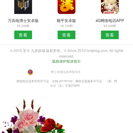
万高电博士安卓版
顺乎安卓版
4G网络电话APP
45.29MB
38.70MB
94.99MB
查看
查看
查看
© 2010 至今 九发娱城 版权所有。© Since 2010 hmjblog.com. All rights
reserved.
版权保护投诉指引
・
网上有害信息举报专区
增值电信业务经营许可证：京B2-201797163
网络出版服务许可证：（署）网
出证（京）字第2799号