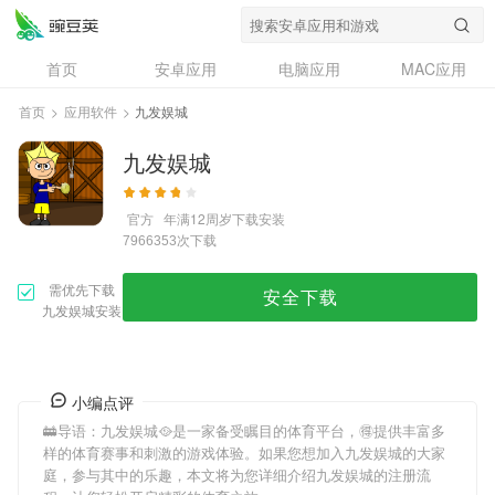
首页
安卓应用
电脑应用
MAC应用
资讯
专题
设计奖
创意应用
首页
>
应用软件
>
九发娱城
问答
九发娱城
官方
年满12周岁
下载安装
次下载
7966353
需优先下载
安全下载
九发娱城安装
小编点评
🚋导语：
九发娱城
🥘是一家备受瞩目的体育平台，🉐提供丰富多
样的体育赛事和刺激的游戏体验。如果您想加入
九发娱城
的大家
庭，参与其中的乐趣，本文将为您详细介绍
九发娱城
的注册流