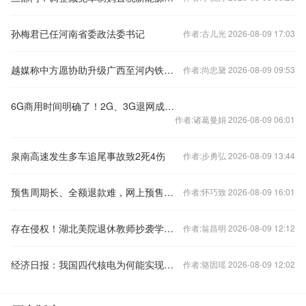
孙梅君已任河南省委政法委书记
作者:古儿光 2026-08-09 17:03
越媒称中方愿协助升级广西至河内铁路交通，外交部回应
作者:尚忠黛 2026-08-09 09:53
6G商用时间明确了！2G、3G退网成必然 老用户怎么办？
作者:诸葛曼娟 2026-08-09 06:01
泉南高速发生多车追尾事故致2死4伤
作者:步勇弘 2026-08-09 13:44
预售周期长、全额退款难，网上预售票套路埋得深
作者:怀巧致 2026-08-09 16:01
存在侵权！湖北美院退休教师抄袭学生作品被判赔偿10万元
作者:翁昌明 2026-08-09 12:12
经济日报：我国四代核电为何能实现领跑
作者:骆固瑶 2026-08-09 12:02