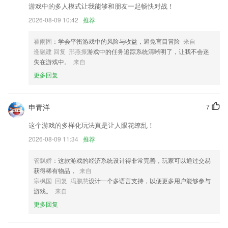
游戏中的多人模式让我能够和朋友一起畅快对战！
修正打开文本文件问题数据其它
2026-08-09 10:42
推荐
直接封面最高清显示
智能升级，推荐更懂你
翟雨固
：学会平衡游戏中的风险与收益，避免盲目冒险
来自
逄融建 回复 邢燕振
游戏中的任务追踪系统清晰明了，让我不会迷
修改隐私权限，保护用户隐私
失在游戏中。
来自
联系我们
更多回复
以上就是九发娱城的介绍，如果您喜欢这款软件，您可以到应用商店进行
打分评论，说出您的使用经历，以帮助我们更好的对产品进行优化修改。
申青洋
7
这个游戏的多样化玩法真是让人眼花缭乱！
2026-08-09 11:34
推荐
管飘娇
：这款游戏的经济系统设计得非常完善，玩家可以通过交易
获得稀有物品，
来自
宗枫国 回复 冯鹏慧
设计一个多语言支持，以便更多用户能够参与
游戏。
来自
更多回复