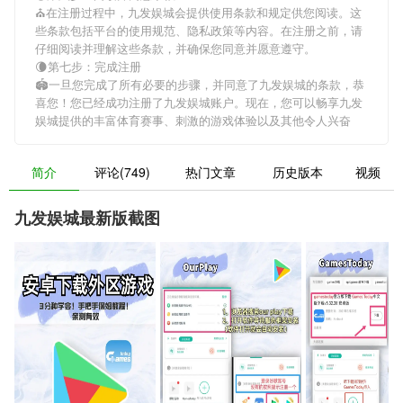
⛪在注册过程中，
九发娱城
会提供使用条款和规定供您阅读。这
些条款包括平台的使用规范、隐私政策等内容。在注册之前，请
仔细阅读并理解这些条款，并确保您同意并愿意遵守。
🌘第七步：完成注册
🏟一旦您完成了所有必要的步骤，并同意了
九发娱城
的条款，恭
喜您！您已经成功注册了九发娱城账户。现在，您可以畅享
九发
娱城
提供的丰富体育赛事、刺激的游戏体验以及其他令人兴奋
简介
评论(749)
热门文章
历史版本
视频
九发娱城最新版截图