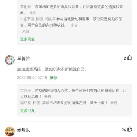
4,支持做题
董彬琰
：希望增加更多的道具和装备，让玩家有更多的选择和策
5,海量的小说汇聚于此，让大家可以更好的体验阅读的快乐。
略。
来自
6,智能导诊：根据症状可视化自诊，快速匹配对应科室。
1.赵亨丽 回复 顾彬卿
参与游戏活动和赛事，获取限定奖励和荣
誉，展示自己的实力和成就。
来自
九发娱城软件优势
来自
1.社群打卡，组队学习。
更多回复
2.分别为跟老师学、跟音唱谱、跟音弹奏、实战评测。
3.·同步教材：同步教材内容，在app中可以快速的查看教材信息
瞿善雅
2
4.课程按年级分类，根据类型快速找到符合孩子年龄段的课程。
添加成就系统，激励玩家不断挑战自己。
5.蝶变高中APP全新开设视讯学习模块，嵌入数十位名师录播课程，随时
2026-08-09 07:18
推荐
随地查缺补漏，提分变得简单讨巧；聚合优选课程资源，把技巧提分变成
一件很轻松的事
范邦琳
：游戏的剧情扣人心弦，每个角色都有自己的成长历程，让
人感到温暖！
来自
6.·为了让学习不再变得枯燥，让孩子爱上学习，所以采用了游戏教学方
满航初 回复 莫毅玉
培养良好的游戏习惯，避免上瘾！
来自
式；
更多回复
九发娱城更新了什么?
优化APP主界面；
鲍烁以
24
修复通用bug，优化客户端功能