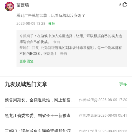
苗媛瑞
5
看到广告就想卸载，玩着玩着就没兴趣了
2026-08-09 13:28
推荐
令狐娴子
：在游戏中加入难度选择，让用户可以根据自己的实力选
择适合自己的挑战。
来自
黎晓仁 回复 公孙新瑾
游戏的副本设计非常精彩，每一个副本都有
不同的BOSS，很刺激！
来自
更多回复
九发娱城热门文章
更多
预售周期长、全额退款难，网上预售票套路埋得深
作者:成倩雯 2026-08-09 17:20
黑龙江省委常委、副省长王一新被查
作者:季惠澜 2026-08-09 05:41
三部门：调整减免车辆购置税新能源汽车产品技术要求
作者:丁悦月 2026-08-09 09:23