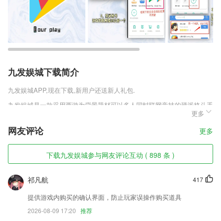
九发娱城下载简介
九发娱城
APP,现在下载,新用户还送新人礼包.
九发娱城是一款采用西游为背景题材可以多人同时联网竞技的硬派格斗手
更多
游，游戏中拥有狂刀、司幽、云汐三大职业提供玩家选择，每种职业都有
他自己独特的风格以及战斗技巧，各种精彩刺激的战斗模式任玩家随意的
网友评论
更多
选择，齐天劫官方正版v0.1.3带给玩家全新的西游玩法，感兴趣的玩家赶
紧来趣趣手游网下载体验吧。
下载九发娱城参与网友评论互动 ( 898 条 )
九发娱城软件特色
1,提供全链条数字化方案，使3D资产贯穿全部流程
祁凡航
417
2,政务信息发布，政务事物办理；
提供游戏内购买的确认界面，防止玩家误操作购买道具
3,搜索，一键搜索，快速定位内容
2026-08-09 17:20
推荐