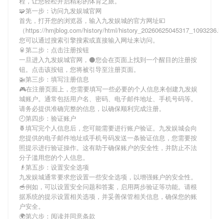
程，让您轻松开启精彩的体育之旅。
🧩第一步：访问九发娱城官网
首先，打开您的浏览器，输入
九发娱城
的官方网址💴
（https://hmjblog.com/history/html/history_20260625045317_109323
您可以通过搜索引擎搜索或直接输入网址来访问。
🥫第二步：点击注册按钮
一旦进入
九发娱城
官网，⚫您会在页面上找到一个醒目的注册按
钮。点击该按钮，您将被引导至注册页面。
🚁第三步：填写注册信息
🎮在注册页面上，您需要填写一些必要的个人信息来创建
九发娱
城
账户。通常包括用户名、密码、电子邮件地址、手机号码等。
请务必提供准确完整的信息，以确保顺利完成注册。
🕘第四步：验证账户
🍍填写完个人信息后，您可能需要进行账户验证。
九发娱城
会向
您提供的电子邮件地址或手机号码发送一条验证信息，您需要按
照提示进行验证操作。这有助于确保账户的安全性，并防止不法
分子滥用您的个人信息。
👴第五步：设置安全选项
九发娱城
通常要求您设置一些安全选项，以增强账户的安全性。
🥣例如，可以设置安全问题和答案，启用两步验证等功能。请根
据系统的提示设置相关选项，并妥善保管相关信息，确保您的账
户安全。
🌍第六步：阅读并同意条款