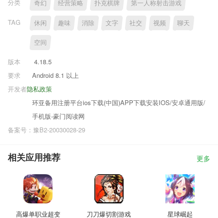
分类
奇幻
经营策略
扑克棋牌
第一人称射击游戏
TAG
休闲
趣味
消除
文字
社交
视频
聊天
空间
版本
4.18.5
要求
Android 8.1 以上
开发者
隐私政策
环亚备用注册平台ios下载(中国)APP下载安装IOS/安卓通用版/
手机版-豪门阅读网
备案号：豫B2-20030028-29
相关应用推荐
更多
高爆单职业超变
刀刀爆切割游戏
星球崛起