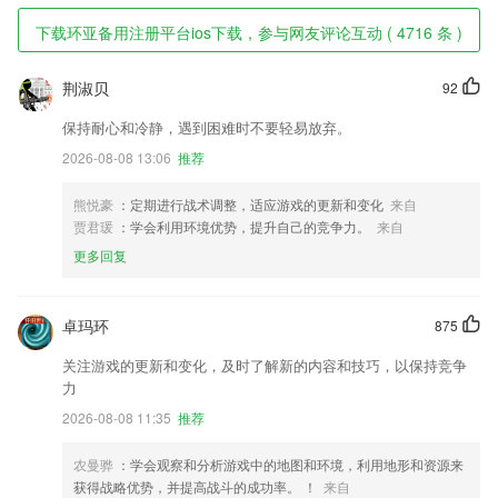
下载环亚备用注册平台ios下载，参与网友评论互动 ( 4716 条 )
荆淑贝
92
保持耐心和冷静，遇到困难时不要轻易放弃。
2026-08-08 13:06
推荐
熊悦豪
：定期进行战术调整，适应游戏的更新和变化
来自
贾君瑗
：学会利用环境优势，提升自己的竞争力。
来自
更多回复
卓玛环
875
关注游戏的更新和变化，及时了解新的内容和技巧，以保持竞争
力
2026-08-08 11:35
推荐
农曼骅
：学会观察和分析游戏中的地图和环境，利用地形和资源来
获得战略优势，并提高战斗的成功率。 ！
来自