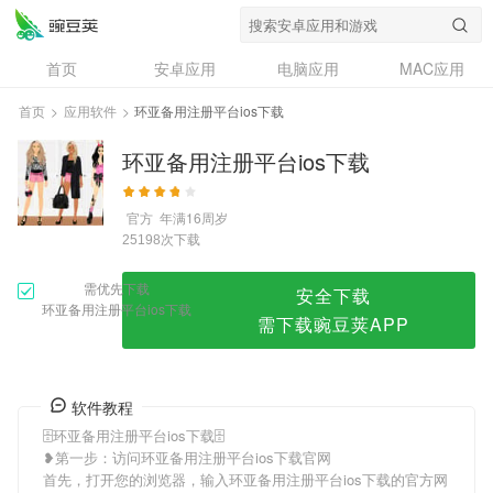
环亚备用注册平台ios下载
首页
安卓应用
电脑应用
MAC应用
资讯
专题
设计奖
创意应用
首页
>
应用软件
>
环亚备用注册平台ios下载
问答
环亚备用注册平台ios下载
官方
年满16周岁
次下载
25198
需优先下载
安全下载
环亚备用注册平台ios下载
需下载豌豆荚APP
软件教程
🗄环亚备用注册平台ios下载🗄
❥第一步：访问环亚备用注册平台ios下载官网
首先，打开您的浏览器，输入环亚备用注册平台ios下载的官方网