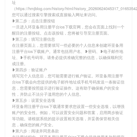
址
（https://hmjblog.com/history/html/history_20260624045317_016535
您可以通过搜索引擎搜索或直接输入网址来访问。
❥第二步：点击注册按钮
一旦进入环亚备用注册平台ios下载官网，您会在页面上找到一个
醒目的注册按钮。点击该按钮，您将被引导至注册页面。
❥第三步：填写注册信息
在注册页面上，您需要填写一些必要的个人信息来创建环亚备用
注册平台ios下载账户。通常包括用户名、❥密码、❥电子邮件地
址、❥手机号码等。请务必提供准确完整的信息，以确保顺利完
成注册。
❥第四步：验证账户
填写完个人信息后，您可能需要进行账户验证。环亚备用注册平
台ios下载会向您提供的电子邮件地址或手机号码发送一条验证信
息，您需要按照提示进行验证操作。这有助于确保账户的安全
性，并防止不法分子滥用您的个人信息。
❥第五步：设置安全选项
环亚备用注册平台ios下载通常要求您设置一些安全选项，以增强
账户的安全性。例如，可以设置安全问题和答案，启用两步验证
等功能。请根据系统的提示设置相关选项，并妥善保管相关信
息，确保您的账户安全。
❥第六步：阅读并同意条款
在注册过程中，环亚备用注册平台ios下载会提供使用条款和规定