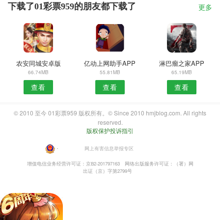
下载了01彩票959的朋友都下载了
更多
农安同城安卓版
亿动上网助手APP
淋巴瘤之家APP
66.74MB
55.81MB
65.19MB
查看
查看
查看
© 2010 至今 01彩票959 版权所有。© Since 2010 hmjblog.com. All rights
reserved.
版权保护投诉指引
・
网上有害信息举报专区
增值电信业务经营许可证：京B2-201797163
网络出版服务许可证：（署）网
出证（京）字第2799号