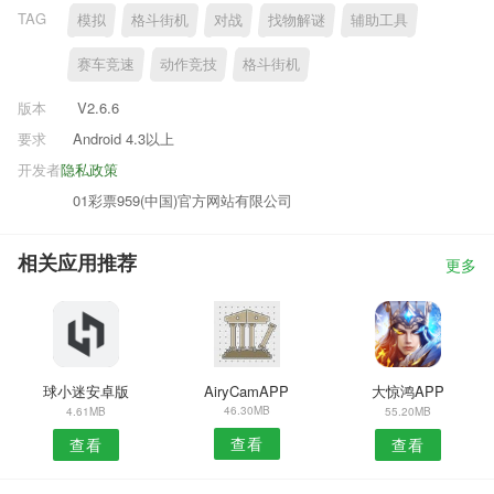
TAG
模拟
格斗街机
对战
找物解谜
辅助工具
赛车竞速
动作竞技
格斗街机
版本
V2.6.6
要求
Android 4.3以上
开发者
隐私政策
01彩票959(中国)官方网站有限公司
相关应用推荐
更多
球小迷安卓版
AiryCamAPP
大惊鸿APP
46.30MB
4.61MB
55.20MB
查看
查看
查看