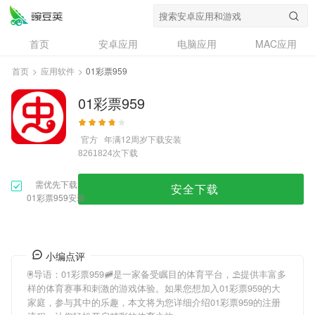
首页
安卓应用
电脑应用
MAC应用
资讯
专题
设计奖
创意应用
首页
>
应用软件
>
01彩票959
问答
01彩票959
官方
年满12周岁
下载安装
次下载
8261824
需优先下载
安全下载
01彩票959安装
小编点评
🖲导语：
01彩票959
🚞是一家备受瞩目的体育平台，⛱提供丰富多
样的体育赛事和刺激的游戏体验。如果您想加入
01彩票959
的大
家庭，参与其中的乐趣，本文将为您详细介绍
01彩票959
的注册