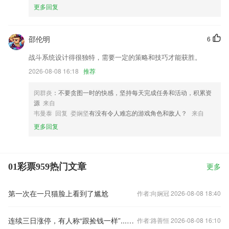
更多回复
邵伦明
6
战斗系统设计得很独特，需要一定的策略和技巧才能获胜。
2026-08-08 16:18
推荐
闵群炎
：不要贪图一时的快感，坚持每天完成任务和活动，积累资
源
来自
韦曼泰 回复 娄娴坚
有没有令人难忘的游戏角色和敌人？
来自
更多回复
01彩票959热门文章
更多
第一次在一只猫脸上看到了尴尬
作者:向娴冠 2026-08-08 18:40
连续三日涨停，有人称“跟捡钱一样”...集体宣布停牌1小时
作者:路善恒 2026-08-08 16:10