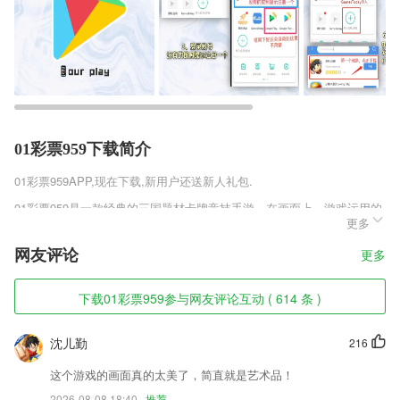
01彩票959下载简介
01彩票959
APP,现在下载,新用户还送新人礼包.
01彩票959是一款经典的三国题材卡牌竞技手游，在画面上，游戏运用的
更多
是传神写实的画风，重现三国乱世画卷，并且在人物、卡牌、背景等方面
的制作很是精细，几十种华丽的武将技能。魏蜀吴之战手游安卓版v4.0.2
网友评论
更多
里多种武将卡牌任你收集，各种技能自由搭配，精彩的卡牌回合制战斗玩
法任你体验，喜欢的小伙伴们快来趣趣手游网下载吧!
下载01彩票959参与网友评论互动 ( 614 条 )
01彩票959软件特色
1,24小时客服为你在线解答，如果有什么困难，可以随时寻求帮助哦；
沈儿勤
216
2,第一财经A股投资挑战赛：大赛期间，上万炒股高手于虚拟盘实时操
这个游戏的画面真的太美了，简直就是艺术品！
作，晒单提供操作建议。
2026-08-08 18:40
推荐