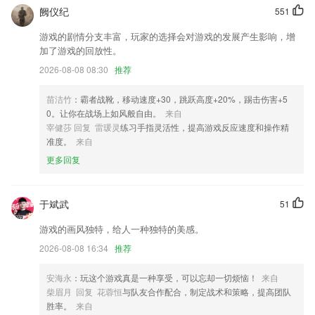
同选择。
阙仪纪
551
01彩票959更新了什么?
游戏的剧情分支丰富，玩家的选择会对游戏的发展产生影响，增
加了游戏的回放性。
更换64位包，更改字体库
2026-08-08 08:30
推荐
每天来账单页擦亮作品，一键增加图片卖出机会！
[修复]使用中国移动网络的用户，无法下载应用的问题。
苗洁竹
：霸者战靴，移动速度+30，跳跃高度+20%，踢击伤害+5
0。让你在战场上如风般自由。
来自
新增我的组织模块,优化ui
宰健莎 回复 雷瑗灵
练习手指灵活性，提高游戏反应速度和操作精
1：优化手动导入功能。
准度。
来自
欢迎您提交任何意见,我们会细心聆听和并解决
更多回复
联系我们
以上就是01彩票959的介绍，如果您喜欢这款软件，您可以到应用商店进
于斌武
51
行打分评论，说出您的使用经历，以帮助我们更好的对产品进行优化修
改。
游戏的画风独特，给人一种独特的美感。
2026-08-08 16:34
推荐
安海永
：玩这个游戏真是一种享受，可以忘却一切烦恼！
来自
柴眉月 回复 花蓉恒
与队友合作配合，制定战术和策略，提高团队
胜率。
来自