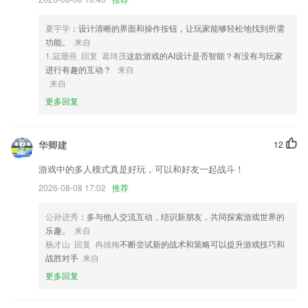
3,宣传正能量，建设企业信用体系
4,图片处理可添加各种滤镜，黑白、明亮、二分屏、三分屏、四分屏、九
夏宇学
：设计清晰的界面和操作按钮，让玩家能够轻松地找到所需
分屏等任您你选择。
功能。
来自
1.寇珊燕 回复 葛琦茂
这款游戏的AI设计是否智能？有没有与玩家
5,递变数据：
进行有趣的互动？
来自
6,精心设计的课程，根据幼儿36岁心理发展特点发展数学概念；
来自
更多回复
01彩票959软件优势
1.课程以短视频的形式加上老师精辟的教学讲解，一节课程整体时间把握
在15分钟左右，配合考生学习的特殊性，合理利用碎片时间轻松掌握核
华卿建
12
心考点解决高频错题；
游戏中的多人模式真是好玩，可以和好友一起战斗！
2.由早道出品的50音图视频教程，包含了早道高级特聘教师针对日语初学
2026-08-08 17:02
推荐
者量身定做的50音图课程视频。只要你下载的APP任性随意看个遍，在
线播放、下载观看任你选，从此随时随地，有网就能学！
公孙进秀
：多与他人交流互动，结识新朋友，共同探索游戏世界的
3.在学习的同时还能不断的挑战自己，看看你的汉字量大不大。
乐趣。
来自
杨才山 回复 冉雄梅
不断尝试新的战术和策略可以提升游戏技巧和
4.医学生考试题库的软件，这边的题目是有很多的。
战胜对手
来自
5.如果你羡慕NBA球星精准的投篮，华丽的过人，霸气的扣篮，这里有N
更多回复
BA球星亲身篮球教学；
6.·场景深度支持，敏捷构建闭环，15万+客户组织、5000万+学员用户共