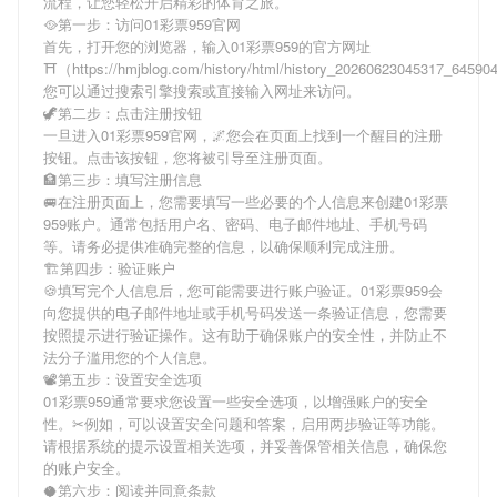
流程，让您轻松开启精彩的体育之旅。
🥘第一步：访问01彩票959官网
首先，打开您的浏览器，输入
01彩票959
的官方网址
⛩（https://hmjblog.com/history/html/history_20260623045317_6459
您可以通过搜索引擎搜索或直接输入网址来访问。
🦖第二步：点击注册按钮
一旦进入
01彩票959
官网，🌌您会在页面上找到一个醒目的注册
按钮。点击该按钮，您将被引导至注册页面。
🏦第三步：填写注册信息
🚐在注册页面上，您需要填写一些必要的个人信息来创建
01彩票
959
账户。通常包括用户名、密码、电子邮件地址、手机号码
等。请务必提供准确完整的信息，以确保顺利完成注册。
🏗第四步：验证账户
🍪填写完个人信息后，您可能需要进行账户验证。
01彩票959
会
向您提供的电子邮件地址或手机号码发送一条验证信息，您需要
按照提示进行验证操作。这有助于确保账户的安全性，并防止不
法分子滥用您的个人信息。
📽第五步：设置安全选项
01彩票959
通常要求您设置一些安全选项，以增强账户的安全
性。✂例如，可以设置安全问题和答案，启用两步验证等功能。
请根据系统的提示设置相关选项，并妥善保管相关信息，确保您
的账户安全。
🥥第六步：阅读并同意条款