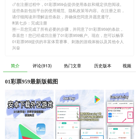
🍗在注册过程中，
01彩票959
会提供使用条款和规定供您阅读。
这些条款包括平台的使用规范、隐私政策等内容。在注册之前，
请仔细阅读并理解这些条款，并确保您同意并愿意遵守。
🖲第七步：完成注册
🈸一旦您完成了所有必要的步骤，并同意了
01彩票959
的条款，
恭喜您！您已经成功注册了01彩票959账户。现在，您可以畅享
01彩票959
提供的丰富体育赛事、刺激的游戏体验以及其他令人
兴奋
简介
评论(913)
热门文章
历史版本
视频
01彩票959最新版截图