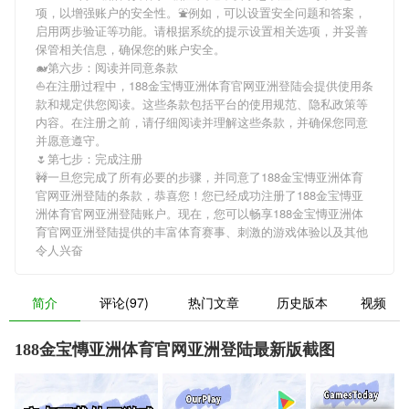
项，以增强账户的安全性。⛲例如，可以设置安全问题和答案，
启用两步验证等功能。请根据系统的提示设置相关选项，并妥善
保管相关信息，确保您的账户安全。
🐋第六步：阅读并同意条款
⛵️在注册过程中，
188金宝慱亚洲体育官网亚洲登陆
会提供使用条
款和规定供您阅读。这些条款包括平台的使用规范、隐私政策等
内容。在注册之前，请仔细阅读并理解这些条款，并确保您同意
并愿意遵守。
🌷第七步：完成注册
🚧一旦您完成了所有必要的步骤，并同意了
188金宝慱亚洲体育
官网亚洲登陆
的条款，恭喜您！您已经成功注册了188金宝慱亚
洲体育官网亚洲登陆账户。现在，您可以畅享
188金宝慱亚洲体
育官网亚洲登陆
提供的丰富体育赛事、刺激的游戏体验以及其他
令人兴奋
简介
评论(97)
热门文章
历史版本
视频
188金宝慱亚洲体育官网亚洲登陆最新版截图