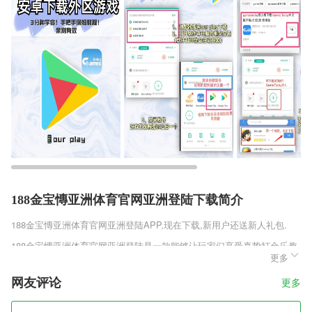
188金宝慱亚洲体育官网亚洲登陆下载简介
188金宝慱亚洲体育官网亚洲登陆
APP,现在下载,新用户还送新人礼包.
188金宝慱亚洲体育官网亚洲登陆是一款能够让玩家们享受真挚打金乐趣
更多
的一款作品，为玩家们带来崭新的游玩体验，让每一位玩家都能够享受到
更加自由的战斗乐趣，创造出极致的魅力体验，在这里所有的玩家们都能
网友评论
更多
够享受到更加自由的玩法，品味美好的传奇人生，缔造不凡从现在开始。
188金宝慱亚洲体育官网亚洲登陆软件特色