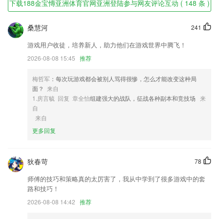
下载188金宝慱亚洲体育官网亚洲登陆参与网友评论互动 ( 148 条 )
1,清理软件缓存以释放更多空间。
桑慧河
241
2,蓝 钻：签到，宝宝成长值领取（根据蓝钻终极宝宝等级48点），蓝钻
抽奖
游戏用户收徒，培养新人，助力他们在游戏世界中腾飞！
3,医生可以根据自己的专长和兴趣，加入医生团队。在这里有三甲医院的
2026-08-08 15:45
推荐
顶级专家与您一起分享和病历档案，探讨学术经验，还能和专家一起参加
团队会诊。
梅哲军
：每次玩游戏都会被别人骂得很惨，怎么才能改变这种局
4,展示最实用的创业资讯,了解更多创业知识,辅助自己更快完成创业梦想;
面？
来自
1.房言毓 回复 章全怡
组建强大的战队，征战各种副本和竞技场
来
5,■远端设备添加、编辑和删除
自
6,课程体系，提供美术书法手工等多种类别优质的音视频、教学方案、图
来自
片素材等教学资源；
更多回复
188金宝慱亚洲体育官网亚洲登陆软件优势
1.：员工的意见、建议和诉求等。
狄春苛
78
2.儿童英语教育专家精心设计的教育大纲，从基础单词到日常口语句型，
师傅的技巧和策略真的太厉害了，我从中学到了很多游戏中的套
学完全部课程，英语将成为宝宝的第二母语。
路和技巧！
3.优质北美外教互动强，带着孩子玩着学，趣味教学课件，牢牢抓住孩子
2026-08-08 14:42
推荐
的注意力，丰富的课中小游戏，充分激发孩子上课参与感