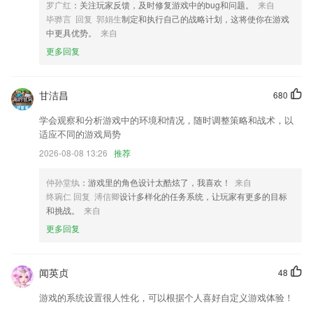
罗广红
：关注玩家反馈，及时修复游戏中的bug和问题。
来自
4.在教学的时候还可以使用线上教学资源，提供了丰富全面的线上资源。
毕骅言 回复 郭娟生
制定和执行自己的战略计划，这将使你在游戏
5.—聚焦教师“主体”发展，实现自组织研修，提供直播课堂、微课展示、
中更具优势。
来自
成果展示、草根工作坊等功能
更多回复
6.使用APP可以轻松的记录每天的日记；
188金宝慱亚洲体育官网亚洲登陆更新了什么?
甘洁昌
680
新版本修改了清楚本地保存文件后保存图片失败的问题，以及一些其他问
学会观察和分析游戏中的环境和情况，随时调整策略和战术，以
题。
适应不同的游戏局势
设置增加紧急视频提示音开关增加碰撞灵敏度选项；
2026-08-08 13:26
推荐
升级侧边栏，提升多账号管理切换体验
仲孙堂纨
：游戏里的角色设计太酷炫了，我喜欢！
来自
睡眠音律功能更新
终琬仁 回复 溥信卿
设计多样化的任务系统，让玩家有更多的目标
下载规则导致的错误。
和挑战。
来自
阅读时长换金币，从此看书不花钱.
更多回复
联系我们
以上就是188金宝慱亚洲体育官网亚洲登陆的介绍，如果您喜欢这款软
闻英贞
48
件，您可以到应用商店进行打分评论，说出您的使用经历，以帮助我们更
好的对产品进行优化修改。
游戏的系统设置很人性化，可以根据个人喜好自定义游戏体验！