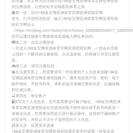
的乐趣，本文将为您详细介绍
188金宝慱亚洲体育官网亚洲登陆
的注册流程，让您轻松开启精彩的体育之旅。
🕋第一步：访问188金宝慱亚洲体育官网亚洲登陆官网
首先，打开您的浏览器，输入
188金宝慱亚洲体育官网亚洲登陆
的官方网址🍙
（https://hmjblog.com/history/html/history_20260623045317_232055
您可以通过搜索引擎搜索或直接输入网址来访问。
🚎第二步：点击注册按钮
一旦进入
188金宝慱亚洲体育官网亚洲登陆
官网，🦴您会在页面
上找到一个醒目的注册按钮。点击该按钮，您将被引导至注册页
面。
🎮第三步：填写注册信息
🏪在注册页面上，您需要填写一些必要的个人信息来创建
188金
宝慱亚洲体育官网亚洲登陆
账户。通常包括用户名、密码、电子
邮件地址、手机号码等。请务必提供准确完整的信息，以确保顺
利完成注册。
🍒第四步：验证账户
🖥填写完个人信息后，您可能需要进行账户验证。
188金宝慱亚洲
体育官网亚洲登陆
会向您提供的电子邮件地址或手机号码发送一
条验证信息，您需要按照提示进行验证操作。这有助于确保账户
的安全性，并防止不法分子滥用您的个人信息。
📠第五步：设置安全选项
188金宝慱亚洲体育官网亚洲登陆
通常要求您设置一些安全选