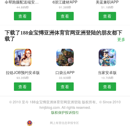
伞帮跑腿配送端安卓版
6浙江建材APP
美蓝兼职APP
44.88MB
91.38MB
51.18MB
查看
查看
查看
下载了188金宝慱亚洲体育官网亚洲登陆的朋友都下
载了
更多
拉链JOB预约安卓版
口袋云APP
当家安卓版
93.35MB
33.93MB
10.70MB
查看
查看
查看
© 2010 至今 188金宝慱亚洲体育官网亚洲登陆 版权所有。© Since 2010
hmjblog.com. All rights reserved.
版权保护投诉指引
・
网上有害信息举报专区