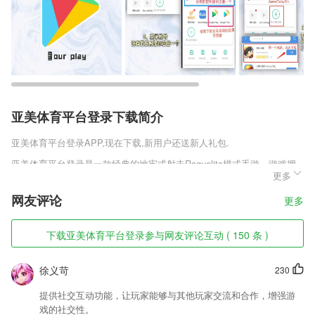
亚美体育平台登录下载简介
亚美体育平台登录
APP,现在下载,新用户还送新人礼包.
亚美体育平台登录是一款经典的地牢式射击Roguelite模式手游，游戏拥
更多
有无尽的地牢模式，游戏的整体玩法比较接近于著名端游《以撒的结
合》，通过完成一个个小房间的关卡，发现超多的宝藏，寻找更加强大的
网友评论
更多
武器，让自己的攻击力无限提升，对抗强大的boss，获得海量金币以及
升级道具。
下载亚美体育平台登录参与网友评论互动 ( 150 条 )
亚美体育平台登录软件特色
1,健康状态一手掌握，轻松应对
徐义苛
230
2,界面采用极简风格设计，操作简单快捷
提供社交互动功能，让玩家能够与其他玩家交流和合作，增强游
3,在线业务：在线办 证、知识更新，海事维权、航运保险。
戏的社交性。