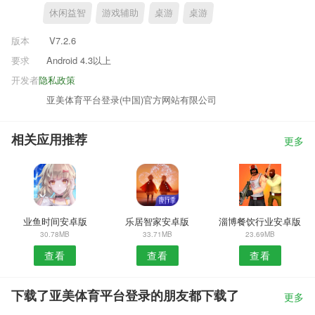
休闲益智
游戏辅助
桌游
桌游
版本
V7.2.6
要求
Android 4.3以上
开发者
隐私政策
亚美体育平台登录(中国)官方网站有限公司
相关应用推荐
更多
业鱼时间安卓版
乐居智家安卓版
淄博餐饮行业安卓版
30.78MB
33.71MB
23.69MB
查看
查看
查看
下载了亚美体育平台登录的朋友都下载了
更多