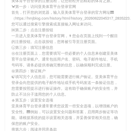
美体育平台登录
的注册流程，让您轻松开启精彩的体育之旅。
🦀第一步：访问亚美体育平台登录官网
首先，打开您的浏览器，输入
亚美体育平台登录
的官方网址🎹
（https://hmjblog.com/history/html/history_20260622045317_283522
您可以通过搜索引擎搜索或直接输入网址来访问。
🆗第二步：点击注册按钮
一旦进入
亚美体育平台登录
官网，👨您会在页面上找到一个醒目
的注册按钮。点击该按钮，您将被引导至注册页面。
🕤第三步：填写注册信息
㊗在注册页面上，您需要填写一些必要的个人信息来创建
亚美体
育平台登录
账户。通常包括用户名、密码、电子邮件地址、手机
号码等。请务必提供准确完整的信息，以确保顺利完成注册。
㊙第四步：验证账户
🍃填写完个人信息后，您可能需要进行账户验证。
亚美体育平台
登录
会向您提供的电子邮件地址或手机号码发送一条验证信息，
您需要按照提示进行验证操作。这有助于确保账户的安全性，并
防止不法分子滥用您的个人信息。
🥌第五步：设置安全选项
亚美体育平台登录
通常要求您设置一些安全选项，以增强账户的
安全性。🎹例如，可以设置安全问题和答案，启用两步验证等功
能。请根据系统的提示设置相关选项，并妥善保管相关信息，确
保您的账户安全。
🉐第六步：阅读并同意条款