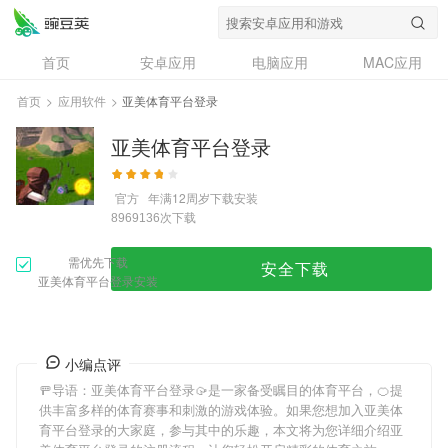
首页
安卓应用
电脑应用
MAC应用
资讯
专题
设计奖
创意应用
首页
>
应用软件
>
亚美体育平台登录
问答
亚美体育平台登录
官方
年满12周岁
下载安装
次下载
8969136
需优先下载
安全下载
亚美体育平台登录安装
小编点评
🚥导语：
亚美体育平台登录
🥠是一家备受瞩目的体育平台，🍊提
供丰富多样的体育赛事和刺激的游戏体验。如果您想加入
亚美体
育平台登录
的大家庭，参与其中的乐趣，本文将为您详细介绍
亚