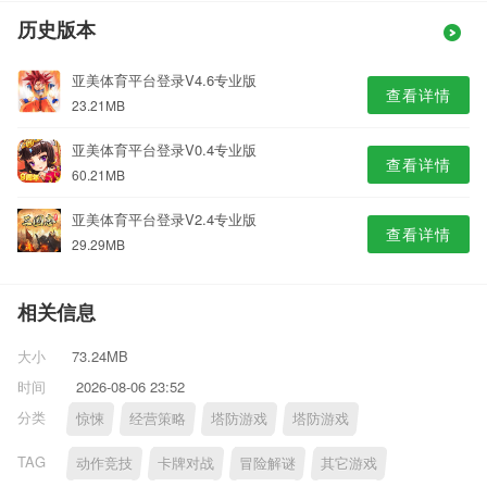
历史版本
亚美体育平台登录V4.6专业版
查看详情
23.21MB
亚美体育平台登录V0.4专业版
查看详情
60.21MB
亚美体育平台登录V2.4专业版
查看详情
29.29MB
相关信息
大小
73.24MB
时间
2026-08-06 23:52
分类
惊悚
经营策略
塔防游戏
塔防游戏
TAG
动作竞技
卡牌对战
冒险解谜
其它游戏