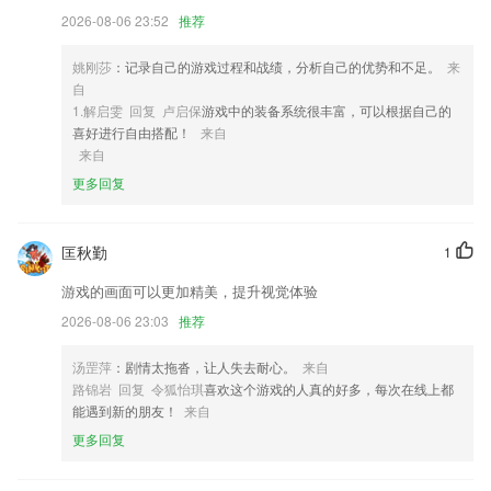
2026-08-06 23:52
推荐
4,丰富的单词词汇随时查看，方糖单词app提供了一些常考以及日常必用
的单词词汇。
姚刚莎
：记录自己的游戏过程和战绩，分析自己的优势和不足。
来
5,选择你感兴趣的文章标题，制作生成文章
自
6,让家校之间的沟通会变得更加的顺畅,2265学生们学习的课程知识能应
1.解启雯 回复 卢启保
游戏中的装备系统很丰富，可以根据自己的
用在职场
喜好进行自由搭配！
来自
来自
亚美体育平台登录软件优势
更多回复
1.不用记单词不用记语法，让你可以体验有趣的英语学习方式。
2.·没有基础不用担心，会为用户教学入门小技巧练习基础
匡秋勤
1
3.★重点难点查缺补漏，注重理解应用，掌握学习好方法
游戏的画面可以更加精美，提升视觉体验
4.拥有非常高效的单词记背模式，帮助用户快速的记背更多的单词
2026-08-06 23:03
推荐
5.·为孩子提供了大量的优质辅导功能，帮助孩子进一步加强自己的知识
汤罡萍
：剧情太拖沓，让人失去耐心。
来自
6.众多宝妈相互之间的育儿交流为核心，提供众多的专业以及育儿经验。
路锦岩 回复 令狐怡琪
喜欢这个游戏的人真的好多，每次在线上都
亚美体育平台登录更新了什么?
能遇到新的朋友！
来自
更多回复
月视图可单独设定颜色或跟随任务分类优先级颜色显示
十八号线新线开通