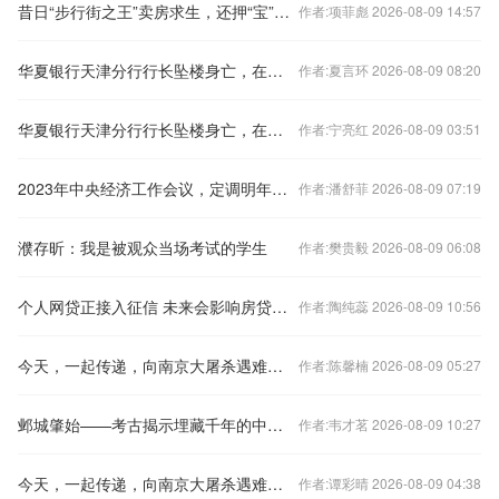
昔日“步行街之王”卖房求生，还押“宝”千元羽绒服
作者:项菲彪 2026-08-09 14:57
华夏银行天津分行行长坠楼身亡，在任刚满三年
作者:夏言环 2026-08-09 08:20
华夏银行天津分行行长坠楼身亡，在任刚满三年
作者:宁亮红 2026-08-09 03:51
2023年中央经济工作会议，定调明年经济工作
作者:潘舒菲 2026-08-09 07:19
濮存昕：我是被观众当场考试的学生
作者:樊贵毅 2026-08-09 06:08
个人网贷正接入征信 未来会影响房贷么？
作者:陶纯蕊 2026-08-09 10:56
今天，一起传递，向南京大屠杀遇难同胞致哀！
作者:陈馨楠 2026-08-09 05:27
邺城肇始——考古揭示埋藏千年的中国都城秘密
作者:韦才茗 2026-08-09 10:27
今天，一起传递，向南京大屠杀遇难同胞致哀！
作者:谭彩晴 2026-08-09 04:38