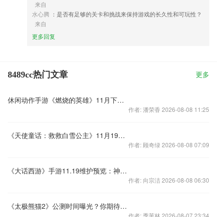
来自
水心腾
：是否有足够的关卡和挑战来保持游戏的长久性和可玩性？
来自
更多回复
8489cc热门文章
更多
休闲动作手游《燃烧的英雄》11月下旬发布，用心打造新派玩法
作者: 潘荣香 2026-08-08 11:25
《天使童话：救救白雪公主》11月19日开服公告
作者: 顾奇绿 2026-08-08 07:09
《大话西游》手游11.19维护预览：神兵升级不再碎、师门帮派可自动啦！
作者: 向宗洁 2026-08-08 06:30
《太极熊猫2》公测时间曝光？你期待吗？
作者: 季苇林 2026-08-07 23:34