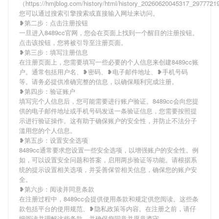
（https://hmjblog.com/history/html/history_20260620045317_297772
您可以通过搜索引擎搜索或直接输入网址来访问。
❥第二步：点击注册按钮
一旦进入8489cc官网，您会在页面上找到一个醒目的注册按钮。
点击该按钮，您将被引导至注册页面。
❥第三步：填写注册信息
在注册页面上，您需要填写一些必要的个人信息来创建8489cc账
户。通常包括用户名、❥密码、❥电子邮件地址、❥手机号码
等。请务必提供准确完整的信息，以确保顺利完成注册。
❥第四步：验证账户
填写完个人信息后，您可能需要进行账户验证。8489cc会向您提
供的电子邮件地址或手机号码发送一条验证信息，您需要按照提
示进行验证操作。这有助于确保账户的安全性，并防止不法分子
滥用您的个人信息。
❥第五步：设置安全选项
8489cc通常要求您设置一些安全选项，以增强账户的安全性。例
如，可以设置安全问题和答案，启用两步验证等功能。请根据系
统的提示设置相关选项，并妥善保管相关信息，确保您的账户安
全。
❥第六步：阅读并同意条款
在注册过程中，8489cc会提供使用条款和规定供您阅读。这些条
款包括平台的使用规范、❥隐私政策等内容。在注册之前，请仔
细阅读并理解这些条款，并确保您同意并愿意遵守。