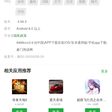
TAG
休闲
趣味
消除
文字
社交
视频
聊天
空间
版本
3.94.3
要求
Android 8.0 以上
开发者
隐私政策
8489ccv3.6.6(中国)APP下载安装IOS/安卓通用版/手机app下载-
豪门阅读网
备案号：豫B2-20030028-29
相关应用推荐
更多
吞食天地5
遮天圣域
超级飞行员之合并飞机
6.86GB
0.52GB
194.16MB
查看
查看
查看