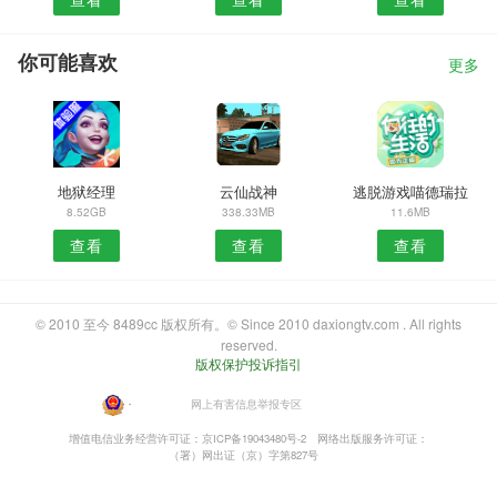
你可能喜欢
更多
地狱经理
云仙战神
逃脱游戏喵德瑞拉
8.52GB
338.33MB
11.6MB
查看
查看
查看
© 2010 至今 8489cc 版权所有。© Since 2010 daxiongtv.com . All rights
reserved.
版权保护投诉指引
・
网上有害信息举报专区
增值电信业务经营许可证：京ICP备19043480号-2
网络出版服务许可证：
（署）网出证（京）字第827号