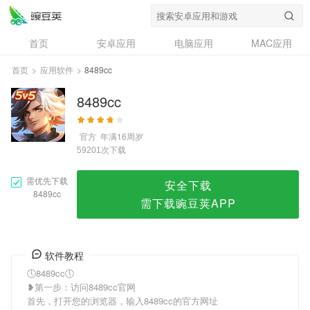
8489cc
首页
安卓应用
电脑应用
MAC应用
资讯
专题
设计奖
创意应用
首页
>
应用软件
>
8489cc
问答
8489cc
官方
年满16周岁
次下载
59201
需优先下载
安全下载
8489cc
需下载豌豆荚APP
软件教程
🕔8489cc🕔
❥第一步：访问8489cc官网
首先，打开您的浏览器，输入8489cc的官方网址