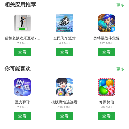
相关应用推荐
更多
猫和老鼠欢乐互动7.10.6
全民飞车派对
奥特曼战斗觉醒
7.92GB
4.98GB
737.26MB
查看
查看
查看
你可能喜欢
更多
重力弹球
模版魔性连连看
修罗焚仙
7.71GB
656.95MB
69.3MB
查看
查看
查看