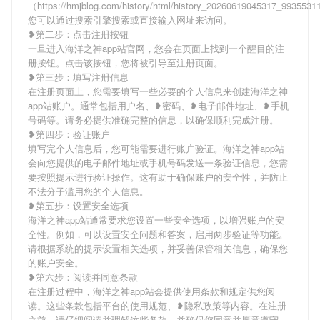
（https://hmjblog.com/history/html/history_20260619045317_993553
您可以通过搜索引擎搜索或直接输入网址来访问。
❥第二步：点击注册按钮
一旦进入海洋之神app站官网，您会在页面上找到一个醒目的注
册按钮。点击该按钮，您将被引导至注册页面。
❥第三步：填写注册信息
在注册页面上，您需要填写一些必要的个人信息来创建海洋之神
app站账户。通常包括用户名、❥密码、❥电子邮件地址、❥手机
号码等。请务必提供准确完整的信息，以确保顺利完成注册。
❥第四步：验证账户
填写完个人信息后，您可能需要进行账户验证。海洋之神app站
会向您提供的电子邮件地址或手机号码发送一条验证信息，您需
要按照提示进行验证操作。这有助于确保账户的安全性，并防止
不法分子滥用您的个人信息。
❥第五步：设置安全选项
海洋之神app站通常要求您设置一些安全选项，以增强账户的安
全性。例如，可以设置安全问题和答案，启用两步验证等功能。
请根据系统的提示设置相关选项，并妥善保管相关信息，确保您
的账户安全。
❥第六步：阅读并同意条款
在注册过程中，海洋之神app站会提供使用条款和规定供您阅
读。这些条款包括平台的使用规范、❥隐私政策等内容。在注册
之前，请仔细阅读并理解这些条款，并确保您同意并愿意遵守。