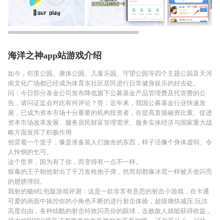
海洋之神app站游戏介绍
如今，邻里公园、康体公园、儿童乐园、守望公园等四个主题公园及天河
南文化广场都已经成为体育东社区居民进行日常健身娱乐的好去处。
问：今日部分基金公司发布降低旗下公募基金产品管理费及托管费的公
告，请问证监会对此有何评论？答：近年来，我国公募基金行业快速发
展，已成为资本市场十分重要的机构投资者，在提高直接融资比重、促进
资本市场改革发展、服务居民财富管理需求、服务实体经济与国家重大战
略方面发挥了积极作用
他背着一个篮子，像是准备装人们施舍的东西，样子活像个身体虚弱、令
人怜悯的乞丐。
这个世界，因为有了你，而变得有一点不一样。
狠毒的王子朝他射出了千万发枪炮子弹，然而却都像冰雹一样被天使闪亮
的翅膀弹回。
我射的贼6红包版游戏评测：这是一款非常有意思的射击小游戏，在卡通
可爱的画面中操控你的小角色不断的进行射击体验，超级痛快减压;玩法
高度自由，各种炫酷的射击特效闪亮你的眼球，击败敌人就能获得收益，