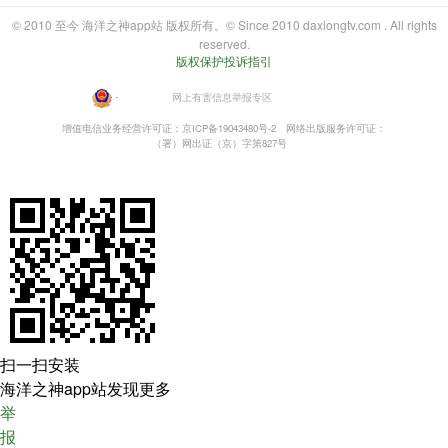
© 2010 至今 海洋之神app站 版权所有。© Since 2010 daxiongtv.com . All rights
reserved.
版权保护投诉指引
・
网上有害信息举报专区
增值电信业务经营许可证：京ICP备19043480号-2
网络出版服务许可证：
（署）网出证（京）字第827号
扫一扫安装
海洋之神app站发现更多
举
报