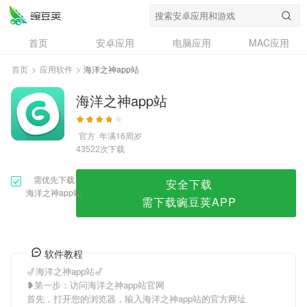
海洋之神app站
首页
安卓应用
电脑应用
MAC应用
资讯
专题
设计奖
创意应用
首页
>
应用软件
>
海洋之神app站
问答
海洋之神app站
官方
年满16周岁
次下载
43522
需优先下载
安全下载
海洋之神app站
需下载豌豆荚APP
软件教程
🎷海洋之神app站🎷
❥第一步：访问海洋之神app站官网
首先，打开您的浏览器，输入海洋之神app站的官方网址