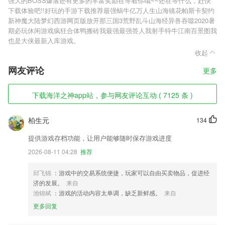
强大的BOSS爆落还有更多的丰富奖励在等着你哦~~还在等什么，赶快
下载体验吧!!好玩的手游下载推荐最强蜗牛亿万人生山海镜花帕斯卡契约
新神魔大陆梦幻西游网页版放开那三国3荒野乱斗山海经异兽吞噬2020暑
期必玩休闲游戏疯狂合体鸭搬砖我最强最强答人我射手特牛江南百景图我
也是大侠最新入库游戏。
收起
网友评论
更多
下载海洋之神app站，参与网友评论互动 ( 7125 条 )
柏生元
134
提供游戏存档功能，让用户能够随时保存游戏进度
2026-08-11 04:28
推荐
邱飞锦
：游戏中的交易系统便捷，玩家可以自由买卖物品，促进经
济的发展。
来自
池锦斌
：游戏的活动内容太单调，缺乏新鲜感。
来自
更多回复