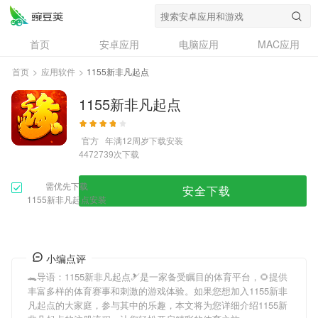
首页
安卓应用
电脑应用
MAC应用
资讯
专题
设计奖
创意应用
首页
>
应用软件
>
1155新非凡起点
问答
1155新非凡起点
官方
年满12周岁
下载安装
次下载
4472739
需优先下载
安全下载
1155新非凡起点安装
小编点评
🐊导语：
1155新非凡起点
🎿是一家备受瞩目的体育平台，🌻提供
丰富多样的体育赛事和刺激的游戏体验。如果您想加入
1155新非
凡起点
的大家庭，参与其中的乐趣，本文将为您详细介绍
1155新