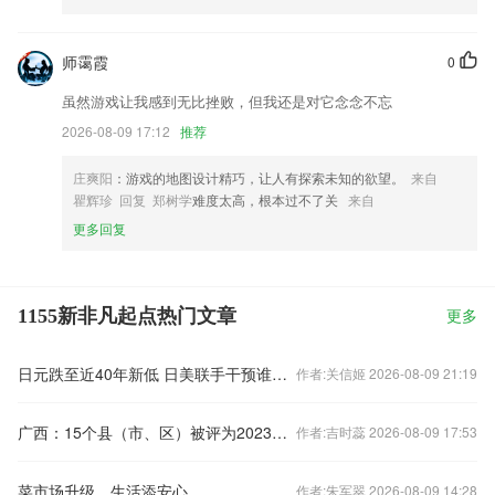
师霭霞
0
虽然游戏让我感到无比挫败，但我还是对它念念不忘
2026-08-09 17:12
推荐
庄爽阳
：游戏的地图设计精巧，让人有探索未知的欲望。
来自
瞿辉珍 回复 郑树学
难度太高，根本过不了关
来自
更多回复
1155新非凡起点热门文章
更多
日元跌至近40年新低 日美联手干预谁也不敢先松手
作者:关信姬 2026-08-09 21:19
广西：15个县（市、区）被评为2023年度耕地保护激励县
作者:吉时蕊 2026-08-09 17:53
菜市场升级，生活添安心
作者:朱军翠 2026-08-09 14:28