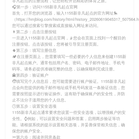
非凡起点
的注册流程，让您轻松开启精彩的体育之旅。
🎧第一步：访问1155新非凡起点官网
首先，打开您的浏览器，输入
1155新非凡起点
的官方网址🎠
（https://hmjblog.com/history/html/history_20260619045317_507564
您可以通过搜索引擎搜索或直接输入网址来访问。
👩第二步：点击注册按钮
一旦进入
1155新非凡起点
官网，📡您会在页面上找到一个醒目的
注册按钮。点击该按钮，您将被引导至注册页面。
🌵第三步：填写注册信息
🏕在注册页面上，您需要填写一些必要的个人信息来创建
1155新
非凡起点
账户。通常包括用户名、密码、电子邮件地址、手机号
码等。请务必提供准确完整的信息，以确保顺利完成注册。
🕋第四步：验证账户
🧒填写完个人信息后，您可能需要进行账户验证。
1155新非凡起
点
会向您提供的电子邮件地址或手机号码发送一条验证信息，您
需要按照提示进行验证操作。这有助于确保账户的安全性，并防
止不法分子滥用您的个人信息。
🕒第五步：设置安全选项
1155新非凡起点
通常要求您设置一些安全选项，以增强账户的安
全性。⌚️例如，可以设置安全问题和答案，启用两步验证等功
能。请根据系统的提示设置相关选项，并妥善保管相关信息，确
保您的账户安全。
🔦第六步：阅读并同意条款