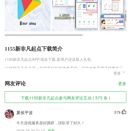
1155新非凡起点下载简介
1155新非凡起点
APP,现在下载,新用户还送新人礼包.
1155新非凡起点是一款非常好玩的传奇手游，这款传奇采用了经典的三
更多
职业设定，远古三大职业悉数回归，数据进行了调整，变得更加强大，不
仅如此，不仅是外观，就连技能的特效都变得更加炫酷了，喜欢这款传奇
网友评论
更多
的玩家一定不能错过，快来下载这款游戏体验一下吧。
1155新非凡起点软件特色
下载1155新非凡起点参与网友评论互动 ( 573 条 )
1,科室医生
夏侯平波
579
2,全面的汽车资讯；
3,同一问题思考不同解决方法。对与数学有关的事物保持好奇心，保持良
今天游戏服务器好拥挤，排队等了好久！
好的专注力和自控力
2026-08-09 21:19
推荐