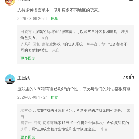
【界面优化】首页本地圈发现窗界面丰富，更多内容供您探索
支持多种语言版本，吸引更多不同地区的玩家。
用户检验优化
2026-08-09 20:55
推荐
优化网络请求操作，修复部分手机消耗电量快的问题
【酒店】暑期带娃游，酒店提前订，专享6折。
田毓哲
：游戏的商城物品很丰富，可以购买各种装备和道具，增强
角色实力。
来自
水印信息添加海拔
齐风和 回复 廖娟宏
游戏中的任务系统非常丰富，每个任务都有不
联系我们
同的奖励和挑战。
来自
以上就是1155新非凡起点的介绍，如果您喜欢这款软件，您可以到应用
更多回复
商店进行打分评论，说出您的使用经历，以帮助我们更好的对产品进行优
化修改。
王园杰
25
游戏里的NPC都有自己独特的个性，每次与他们的对话都很有趣
2026-08-09 17:24
推荐
米秀松
：增加游戏的音效和音乐，营造更好的游戏氛围和体验。
来
自
费若壮 回复 房烁环
玩家18寻找一件提升全体队友生命恢复速度的
护甲，属性加成应包括生命值和生命恢复速度。
来自
更多回复