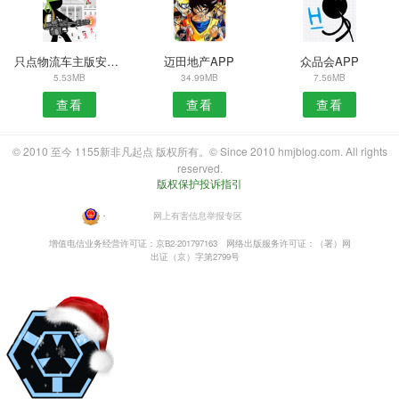
只点物流车主版安卓版
迈田地产APP
众品会APP
5.53MB
34.99MB
7.56MB
查看
查看
查看
© 2010 至今 1155新非凡起点 版权所有。© Since 2010 hmjblog.com. All rights
reserved.
版权保护投诉指引
・
网上有害信息举报专区
增值电信业务经营许可证：京B2-201797163
网络出版服务许可证：（署）网
出证（京）字第2799号