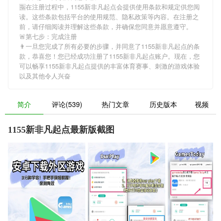
🈯在注册过程中，
1155新非凡起点
会提供使用条款和规定供您阅
读。这些条款包括平台的使用规范、隐私政策等内容。在注册之
前，请仔细阅读并理解这些条款，并确保您同意并愿意遵守。
🚨第七步：完成注册
👨一旦您完成了所有必要的步骤，并同意了
1155新非凡起点
的条
款，恭喜您！您已经成功注册了1155新非凡起点账户。现在，您
可以畅享
1155新非凡起点
提供的丰富体育赛事、刺激的游戏体验
以及其他令人兴奋
简介
评论(539)
热门文章
历史版本
视频
1155新非凡起点最新版截图