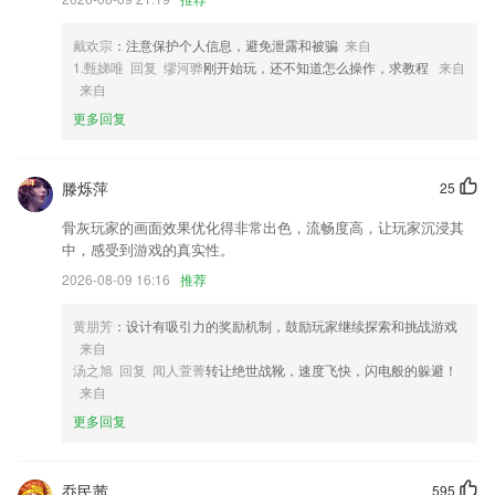
4,帮助越来越多的2265合作伙伴提升能源数字化管理和费用管控水平；
戴欢宗
：注意保护个人信息，避免泄露和被骗
来自
5,【线路引导】合理规划路线,一键导航至停车场,快速准确
1.甄娣唯 回复 缪河骅
刚开始玩，还不知道怎么操作，求教程
来自
6,支持从Android 5以上的所有版本，兼容性超好
来自
更多回复
1155新非凡起点软件优势
1.anycodes在线编程通过自主研发云端编程系统和开源生态结合，打造
“教、学、练、测、评”等于一体的一站式编程学习平台
滕烁萍
25
2.★仿真墨水笔迹光滑流畅，不是那些粗糙模仿的软件能比的。
骨灰玩家的画面效果优化得非常出色，流畅度高，让玩家沉浸其
中，感受到游戏的真实性。
3.·同步练习：检测知识掌握情况。
2026-08-09 16:16
推荐
4.解决交通、路程、拥堵;效率提高快 方便轻松,在家就可以陪练,帮助家
长节省时间
黄朋芳
：设计有吸引力的奖励机制，鼓励玩家继续探索和挑战游戏
5.支撑经过搜索的方法查找想要学习的国学文章，以文章的名称为条件即
来自
可;
汤之旭 回复 闻人萱菁
转让绝世战靴，速度飞快，闪电般的躲避！
来自
6.可以在平台上进行签到，还可以提前规划教学计划。
更多回复
1155新非凡起点更新了什么?
适配睿视新固件
乔民茜
595