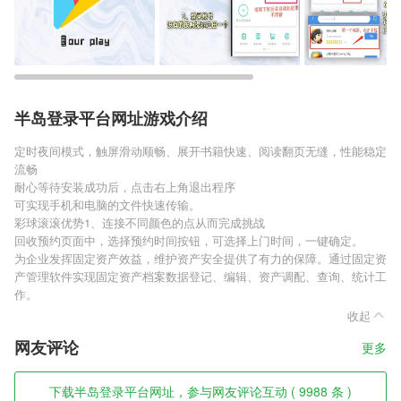
半岛登录平台网址游戏介绍
定时夜间模式，触屏滑动顺畅、展开书籍快速、阅读翻页无缝，性能稳定
流畅
耐心等待安装成功后，点击右上角退出程序
可实现手机和电脑的文件快速传输。
彩球滚滚优势1、连接不同颜色的点从而完成挑战
回收预约页面中，选择预约时间按钮，可选择上门时间，一键确定。
为企业发挥固定资产效益，维护资产安全提供了有力的保障。通过固定资
产管理软件实现固定资产档案数据登记、编辑、资产调配、查询、统计工
作。
收起
网友评论
更多
下载半岛登录平台网址，参与网友评论互动 ( 9988 条 )