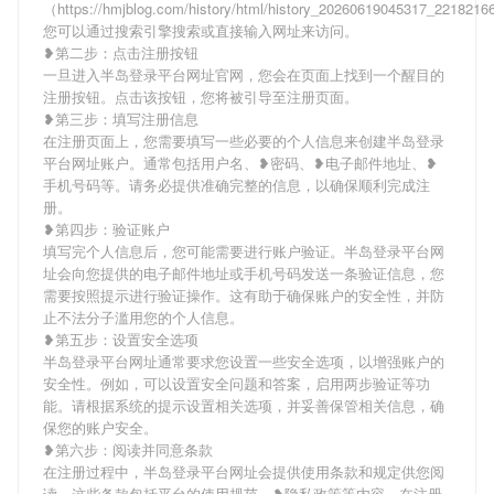
（https://hmjblog.com/history/html/history_20260619045317_221821
您可以通过搜索引擎搜索或直接输入网址来访问。
❥第二步：点击注册按钮
一旦进入半岛登录平台网址官网，您会在页面上找到一个醒目的
注册按钮。点击该按钮，您将被引导至注册页面。
❥第三步：填写注册信息
在注册页面上，您需要填写一些必要的个人信息来创建半岛登录
平台网址账户。通常包括用户名、❥密码、❥电子邮件地址、❥
手机号码等。请务必提供准确完整的信息，以确保顺利完成注
册。
❥第四步：验证账户
填写完个人信息后，您可能需要进行账户验证。半岛登录平台网
址会向您提供的电子邮件地址或手机号码发送一条验证信息，您
需要按照提示进行验证操作。这有助于确保账户的安全性，并防
止不法分子滥用您的个人信息。
❥第五步：设置安全选项
半岛登录平台网址通常要求您设置一些安全选项，以增强账户的
安全性。例如，可以设置安全问题和答案，启用两步验证等功
能。请根据系统的提示设置相关选项，并妥善保管相关信息，确
保您的账户安全。
❥第六步：阅读并同意条款
在注册过程中，半岛登录平台网址会提供使用条款和规定供您阅
读。这些条款包括平台的使用规范、❥隐私政策等内容。在注册