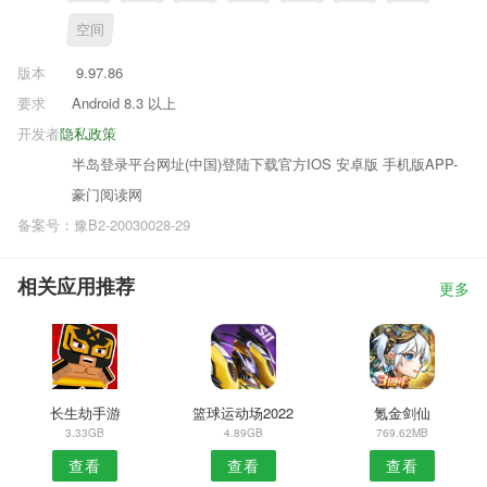
空间
版本
9.97.86
要求
Android 8.3 以上
开发者
隐私政策
半岛登录平台网址(中国)登陆下载官方IOS 安卓版 手机版APP-
豪门阅读网
备案号：豫B2-20030028-29
相关应用推荐
更多
长生劫手游
篮球运动场2022
氪金剑仙
3.33GB
4.89GB
769.62MB
查看
查看
查看