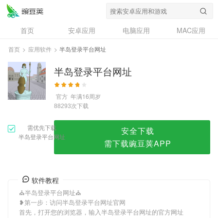
半岛登录平台网址
首页
安卓应用
电脑应用
MAC应用
资讯
专题
设计奖
创意应用
首页
>
应用软件
>
半岛登录平台网址
问答
半岛登录平台网址
官方
年满16周岁
次下载
88293
需优先下载
安全下载
半岛登录平台网址
需下载豌豆荚APP
软件教程
⛪半岛登录平台网址⛪
❥第一步：访问半岛登录平台网址官网
首先，打开您的浏览器，输入半岛登录平台网址的官方网址