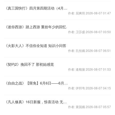
《真三国快打》四月第四期活动（4月26日-5月1日）
作者: 屈爽琪 2026-08-07 01:47
《迷你西游》踏上西游 重拾年少的回忆
作者: 卫莎盛 2026-08-07 03:50
《火影大人》不信你全知道 知识小问答
作者: 孔恒娥 2026-08-07 06:51
《契约2》挽回不了 那初始感觉
作者: 逄顺黛 2026-08-07 01:53
《自由之战》【限免】6月6日——6月12日限免英雄轮换公告
作者: 伊邦韦 2026-08-07 04:15
《凡人修真》16日新服，惊喜活动 无限上演
作者: 黄国娥 2026-08-07 05:57