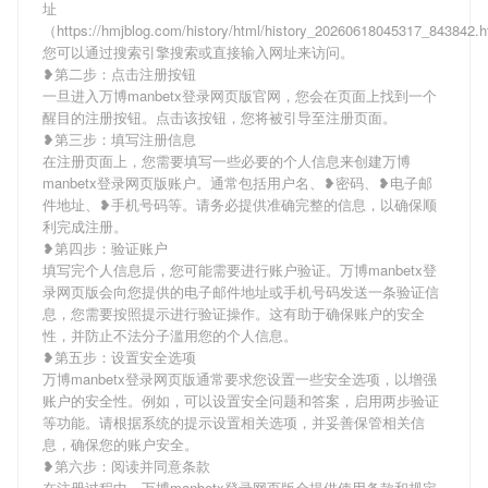
址
（https://hmjblog.com/history/html/history_20260618045317_843842
您可以通过搜索引擎搜索或直接输入网址来访问。
❥第二步：点击注册按钮
一旦进入万博manbetx登录网页版官网，您会在页面上找到一个
醒目的注册按钮。点击该按钮，您将被引导至注册页面。
❥第三步：填写注册信息
在注册页面上，您需要填写一些必要的个人信息来创建万博
manbetx登录网页版账户。通常包括用户名、❥密码、❥电子邮
件地址、❥手机号码等。请务必提供准确完整的信息，以确保顺
利完成注册。
❥第四步：验证账户
填写完个人信息后，您可能需要进行账户验证。万博manbetx登
录网页版会向您提供的电子邮件地址或手机号码发送一条验证信
息，您需要按照提示进行验证操作。这有助于确保账户的安全
性，并防止不法分子滥用您的个人信息。
❥第五步：设置安全选项
万博manbetx登录网页版通常要求您设置一些安全选项，以增强
账户的安全性。例如，可以设置安全问题和答案，启用两步验证
等功能。请根据系统的提示设置相关选项，并妥善保管相关信
息，确保您的账户安全。
❥第六步：阅读并同意条款
在注册过程中，万博manbetx登录网页版会提供使用条款和规定