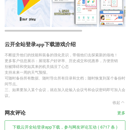
云开全站登录app下载游戏介绍
不断提升他们的技能和装备的强化意识，带领他们去探索新的场地！
更多客户信息展示：展现客户好评率、历史成交和优惠券，方便营销
别被障碍和突如其来的机关搞没了心态
支持未来一周的天气预报。
可随时备份所有数据、随时导出所有目录和文档；随时恢复到某个备份时
间节点。
三、如果要加入某个会议，就在加入处输入会议号和会议密码即可加入会
议。
收起
网友评论
更多
下载云开全站登录app下载，参与网友评论互动 ( 6717 条 )