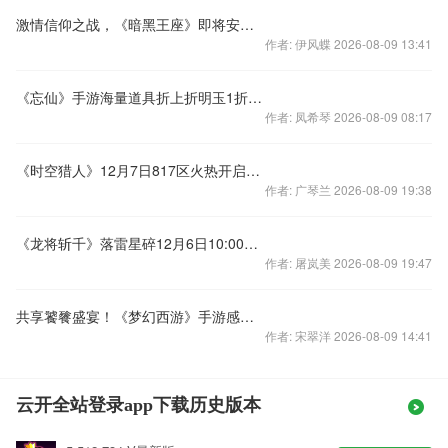
激情信仰之战，《暗黑王座》即将安卓多渠道上线
作者: 伊风蝶 2026-08-09 13:41
《忘仙》手游海量道具折上折明玉1折秒杀
作者: 凤希琴 2026-08-09 08:17
《时空猎人》12月7日817区火热开启王者归来
作者: 广琴兰 2026-08-09 19:38
《龙将斩千》落雷星碎12月6日10:00震撼开启
作者: 屠岚美 2026-08-09 19:47
共享饕餮盛宴！《梦幻西游》手游感恩节活动欢乐上线
作者: 宋翠洋 2026-08-09 14:41
云开全站登录app下载历史版本