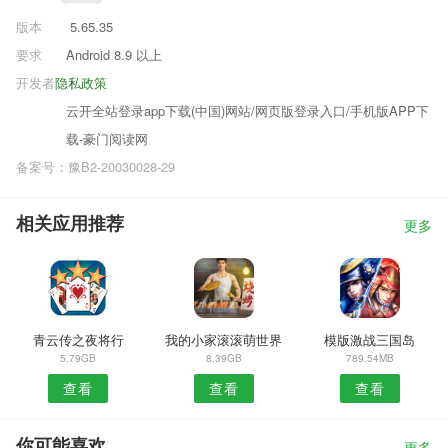
版本
5.65.35
要求
Android 8.9 以上
开发者
隐私政策
云开全站登录app下载(中国)网站/网页版登录入口/手机版APP下
载-豪门阅读网
备案号：豫B2-20030028-29
相关应用推荐
更多
青云传之夜将行
我的小家滚滚萌世界
模版激战三国岛
5.79GB
8.39GB
789.54MB
查看
查看
查看
你可能喜欢