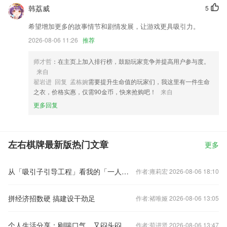
韩荔威
5
希望增加更多的故事情节和剧情发展，让游戏更具吸引力。
2026-08-06 11:26
推荐
师才哲
：在主页上加入排行榜，鼓励玩家竞争并提高用户参与度。
来自
翟岩进 回复 孟栋婉
需要提升生命值的玩家们，我这里有一件生命
之衣，价格实惠，仅需90金币，快来抢购吧！
来自
更多回复
左右棋牌最新版热门文章
更多
从「吸引子引导工程」看我的「一人公司」实践
作者:雍莉宏 2026-08-06 18:10
拼经济招数硬 搞建设干劲足
作者:褚唯娅 2026-08-06 13:05
个人生活分享：刚喘口气，又闷头闷脑又飞海南来了
作者:荀进贤 2026-08-06 13:47