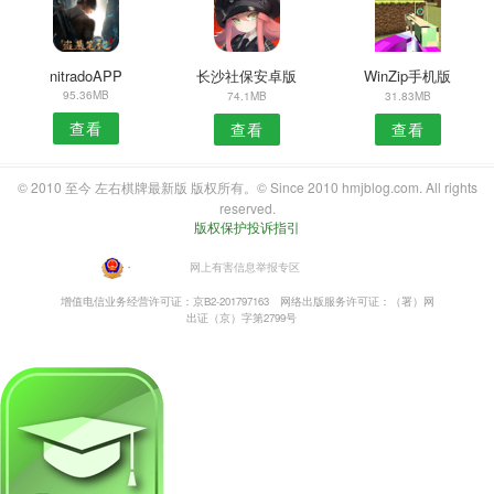
nitradoAPP
长沙社保安卓版
WinZip手机版
95.36MB
74.1MB
31.83MB
查看
查看
查看
© 2010 至今 左右棋牌最新版 版权所有。© Since 2010 hmjblog.com. All rights
reserved.
版权保护投诉指引
・
网上有害信息举报专区
增值电信业务经营许可证：京B2-201797163
网络出版服务许可证：（署）网
出证（京）字第2799号