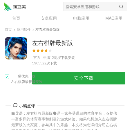
首页
安卓应用
电脑应用
MAC应用
资讯
专题
设计奖
创意应用
首页
>
应用软件
>
左右棋牌最新版
问答
左右棋牌最新版
官方
年满12周岁
下载安装
次下载
5965522
需优先下载
安全下载
左右棋牌最新版安装
小编点评
🏪导语：
左右棋牌最新版
🌑是一家备受瞩目的体育平台，🦟提供
丰富多样的体育赛事和刺激的游戏体验。如果您想加入
左右棋牌
最新版
的大家庭，参与其中的乐趣，本文将为您详细介绍
左右棋