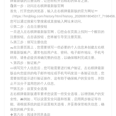
牌最新版
的注册流程，让您轻松开启精彩的体育之旅。
🗿第一步：访问左右棋牌最新版官网
首先，打开您的浏览器，输入
左右棋牌最新版
的官方网址🔦
（https://hmjblog.com/history/html/history_20260618045317_719845
您可以通过搜索引擎搜索或直接输入网址来访问。
🌝第二步：点击注册按钮
一旦进入
左右棋牌最新版
官网，🕦您会在页面上找到一个醒目的
注册按钮。点击该按钮，您将被引导至注册页面。
🍶第三步：填写注册信息
🐊在注册页面上，您需要填写一些必要的个人信息来创建
左右棋
牌最新版
账户。通常包括用户名、密码、电子邮件地址、手机号
码等。请务必提供准确完整的信息，以确保顺利完成注册。
🍡第四步：验证账户
🥒填写完个人信息后，您可能需要进行账户验证。
左右棋牌最新
版
会向您提供的电子邮件地址或手机号码发送一条验证信息，您
需要按照提示进行验证操作。这有助于确保账户的安全性，并防
止不法分子滥用您的个人信息。
🌁第五步：设置安全选项
左右棋牌最新版
通常要求您设置一些安全选项，以增强账户的安
全性。🌆例如，可以设置安全问题和答案，启用两步验证等功
能。请根据系统的提示设置相关选项，并妥善保管相关信息，确
保您的账户安全。
🍀第六步：阅读并同意条款