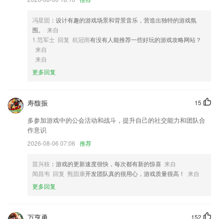
3,app可以在完全没网络的情况下去可以操作
4,翻页模式：水平/垂直滚动查看文档
冯星固
：设计有趣的游戏场景和背景音乐，营造出独特的游戏氛
围。
来自
5,海量课程任你选，千种科目，多种上课方式，随心学
1.范军士 回复 杭冠雨
有没有人能推荐一些好玩的游戏攻略网站？
6,在线观看超多不同短片视频，让你实时在线观看精彩短片更方便。
来自
来自
左右棋牌最新版软件优势
更多回复
1.医学生考试题库的软件，这边的题目是有很多的。
2.为所有医护人员都带来更好的更加专业的职业技巧培训平台。
寿馥振
15
3.AI互动课、电子点读课本、数字绘本和课课练等多样化数字产品形态，
多参加游戏中的公会活动和战斗，提升自己的社交能力和团队合
可依据学校/机构已有课程体系灵活运用于课前、课中和课后，赋能整个
作意识
教学闭环。
2026-08-06 07:06
推荐
4.·试题讨论精华，考生精选试题讨论，助力试题解惑；
5.图片识别，语音识别，词语连选
苗兴枝
：游戏的更新速度很快，每次都有新的惊喜
来自
闻昌韦 回复 甄固康
开发团队真的很用心，游戏质量很高！
来自
6.修复部分已知问题
更多回复
左右棋牌最新版更新了什么?
北京地铁列车满载率查询再升级
万亨勇
152