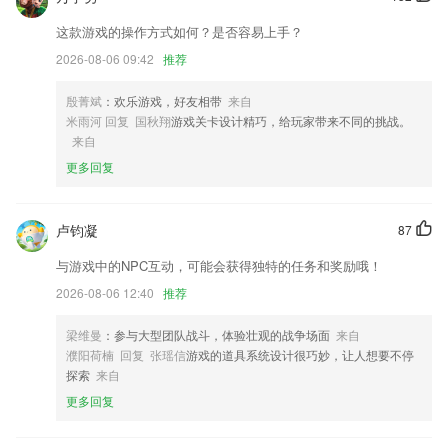
修复已知BUG，优化细节体验
这款游戏的操作方式如何？是否容易上手？
修复偶发盘点单样式异常问题
2026-08-06 09:42
推荐
出行设计未登录情况下自动跳转登录界面；
成功后有效期自动延长一个周期，连续包月商品延期31天，连续包季商
殷菁斌
：欢乐游戏，好友相带
来自
品延期92天，连续包年商品延期366天
米雨河 回复 国秋翔
游戏关卡设计精巧，给玩家带来不同的挑战。
来自
社区3周年庆典，12月6日欢乐开启！众多好礼等你来领哦~
更多回复
联系我们
以上就是左右棋牌最新版的介绍，如果您喜欢这款软件，您可以到应用商
店进行打分评论，说出您的使用经历，以帮助我们更好的对产品进行优化
卢钧凝
87
修改。
与游戏中的NPC互动，可能会获得独特的任务和奖励哦！
2026-08-06 12:40
推荐
梁维曼
：参与大型团队战斗，体验壮观的战争场面
来自
濮阳荷楠 回复 张瑶信
游戏的道具系统设计很巧妙，让人想要不停
探索
来自
更多回复