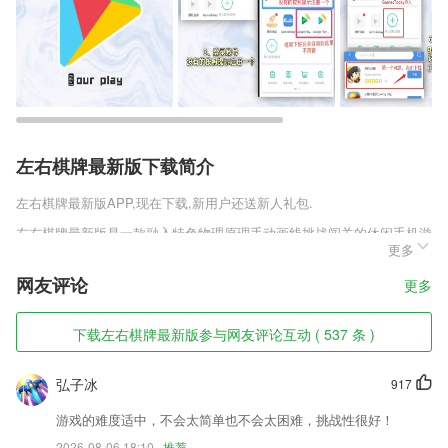
左右棋牌最新版下载简介
左右棋牌最新版
APP,现在下载,新用户还送新人礼包.
左右棋牌最新版是一款融入特色物理原理手动画线挑战闯关的休闲手机游
更多
戏，在游戏中需要时刻注意到小猫咪的行动线路，完成各种有趣的考验目
标，成功阻挡它的前进，保卫房间中的家具，它是以破坏家具为目标，争
网友评论
更多
取到更多解锁关卡的机会，得到较高的荣誉成就，面对不同困难性关卡，
需要展示快速的画线实力完成。
下载左右棋牌最新版参与网友评论互动 ( 537 条 )
左右棋牌最新版软件特色
1,快速专注力训练
弘子冰
917
2,提供本地查询和离线查询两种查询方式，可以实现维语和汉语的双向翻
游戏的难度适中，不会太简单也不会太困难，挑战性很好！
译。
2026-08-06 18:10
推荐