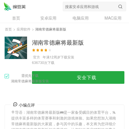
首页
安卓应用
电脑应用
MAC应用
资讯
专题
设计奖
创意应用
首页
>
应用软件
>
湖南常德麻将最新版
问答
湖南常德麻将最新版
官方
年满12周岁
下载安装
次下载
636730
需优先下载
安全下载
湖南常德麻将最新版安装
小编点评
🍭导语：
湖南常德麻将最新版
🚌是一家备受瞩目的体育平台，🛬
提供丰富多样的体育赛事和刺激的游戏体验。如果您想加入
湖南
常德麻将最新版
的大家庭，参与其中的乐趣，本文将为您详细介