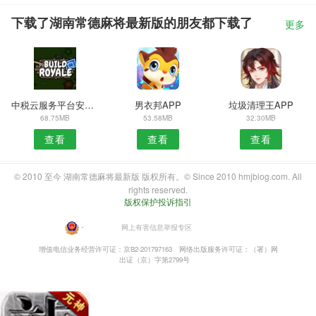
下载了湖南常德麻将最新版的朋友都下载了
更多
中税云服务平台安卓版
男衣邦APP
垃圾清理王APP
68.75MB
53.58MB
32.30MB
查看
查看
查看
© 2010 至今 湖南常德麻将最新版 版权所有。© Since 2010 hmjblog.com. All
rights reserved.
版权保护投诉指引
・
网上有害信息举报专区
增值电信业务经营许可证：京B2-201797163
网络出版服务许可证：（署）网
出证（京）字第2799号