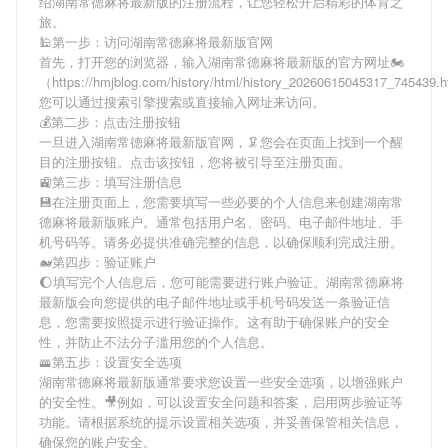
绍
湖南常德麻将最新版
的注册流程，让您轻松开启精彩的体育之
旅。
🕌第一步：访问湖南常德麻将最新版官网
首先，打开您的浏览器，输入
湖南常德麻将最新版
的官方网址🏍
（https://hmjblog.com/history/html/history_20260615045317_745439
您可以通过搜索引擎搜索或直接输入网址来访问。
💰第二步：点击注册按钮
一旦进入
湖南常德麻将最新版
官网，🦑您会在页面上找到一个醒
目的注册按钮。点击该按钮，您将被引导至注册页面。
🚉第三步：填写注册信息
💾在注册页面上，您需要填写一些必要的个人信息来创建
湖南常
德麻将最新版
账户。通常包括用户名、密码、电子邮件地址、手
机号码等。请务必提供准确完整的信息，以确保顺利完成注册。
🐋第四步：验证账户
🌔填写完个人信息后，您可能需要进行账户验证。
湖南常德麻将
最新版
会向您提供的电子邮件地址或手机号码发送一条验证信
息，您需要按照提示进行验证操作。这有助于确保账户的安全
性，并防止不法分子滥用您的个人信息。
🚟第五步：设置安全选项
湖南常德麻将最新版
通常要求您设置一些安全选项，以增强账户
的安全性。🎥例如，可以设置安全问题和答案，启用两步验证等
功能。请根据系统的提示设置相关选项，并妥善保管相关信息，
确保您的账户安全。