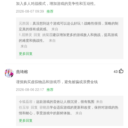
加入多人对战模式，增加游戏的竞争性和互动性。
2,随时都能通过手机达到很好的辅导效果，线上直播开课，设置提醒
2026-08-07 09:39
推荐
3,获取最新工单任务通知，掌握最新任务消息
4,链接通知/链接新闻的兼容显示，升级后方可浏览
元胜国
：真没想到这个游戏可以这么好玩！战略性很强，策略的制
定真的很有成就感。
来自
5,实时的进行cpu的监控进行温控的处理防止过热
1.屈骅灵 回复 姚菊霞
建议增加更多的游戏敌人和挑战，提高游戏
6,开通“学号”，一起分享美好生活，打造广东人的美好生活新IP；
的难度和挑战性。
来自
来自
湖南常德麻将最新版软件优势
更多回复
1.附赠超值服务：定制学习计划、考前冲刺特训、智能学习测评、名师一
对一督学。量身定制专属学习计划，定期测试和学习效果评估，调整学习
计划查缺补漏，全程智能督学，每月提分看得见。
燕琦榕
43
2.可以自动处理各种弹出窗口，自动回答问题，自动验证识别码。
谨慎购买虚拟物品和游戏币，避免被骗或浪费金钱
3.还有不同的题库可以练习，以充分掌握更丰富的知识，并立即打开学习
2026-08-06 22:17
推荐
模式。
令狐磊容
：这款游戏的音效让人很沉浸，很有氛围
来自
4.·优质的老师为你提供直播课程，这里的老师都是有很多教学经验
任玉珍 回复 容晓昌
学会适应游戏的更新和改变，保持对游戏的热
5.可以定制属于自己的学习资料以及报告。
情和耐心，享受游戏中的新鲜体验。
来自
6.培养具有全球视野的高端人才和具有市场竞争力的高级职业人才。
更多回复
湖南常德麻将最新版更新了什么?