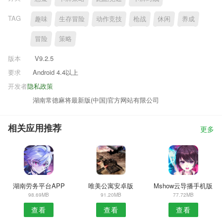
TAG
趣味
生存冒险
动作竞技
枪战
休闲
养成
冒险
策略
版本
V9.2.5
要求
Android 4.4以上
开发者
隐私政策
湖南常德麻将最新版(中国)官方网站有限公司
相关应用推荐
更多
湖南劳务平台APP
唯美公寓安卓版
Mshow云导播手机版
98.69MB
91.20MB
77.72MB
查看
查看
查看