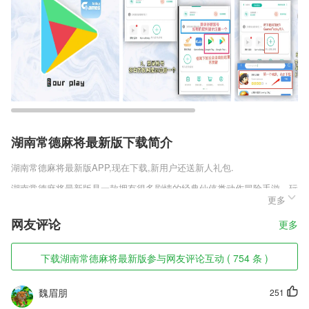
湖南常德麻将最新版下载简介
湖南常德麻将最新版
APP,现在下载,新用户还送新人礼包.
湖南常德麻将最新版是一款拥有很多剧情的经典仙侠类动作冒险手游，玩
更多
家通过剧情也是可以获取大量的资源，而且这些剧情都非常好看，很多玩
家都想看更多的剧情，但是这些剧情是需要玩家通过主线任务的NPC来
网友评论
更多
触发的，是要是玩家要通过任务才能观看剧情，但不是每个任务都可以触
发剧情。
下载湖南常德麻将最新版参与网友评论互动 ( 754 条 )
湖南常德麻将最新版软件特色
1,专门报告非物质文化遗产相关信息和完整百科知识的非物质文化遗产信
魏眉朋
251
息平台。