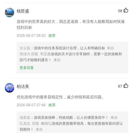
在此版本中新增了站点事件报警分析消息中心平台资料管理端等功能
钱哲盛
58
商城内新增自有类商品分销功能，可以更好的推广品牌商品
游戏中的世界真的好大，我总是迷路，有没有人能教我如何快速
找到目标
优化设置界面
2026-08-07 06:52
推荐
改善功能
计算公式修改。
古云磊
：游戏中的任务系统设计合理，让人有明确目标
来自
巩绿力 回复 韦宝菡
游戏的关卡设计非常独特，需要一定的策略和
新增识别图中二维码功能
技巧才能顺利通关！
来自
联系我们
更多回复
以上就是湖南常德麻将最新版的介绍，如果您喜欢这款软件，您可以到应
用商店进行打分评论，说出您的使用经历，以帮助我们更好的对产品进行
优化修改。
柏洁美
67
优化游戏中的服务器稳定性，减少掉线和延迟问题。
2026-08-07 07:46
推荐
池若岚
：游戏音效很棒，特效炫酷，让人仿佛置身其中！
来自
弘克志 回复 阙雄弘
游戏的更新频率很高，每次更新都有新内容让
我期待！
来自