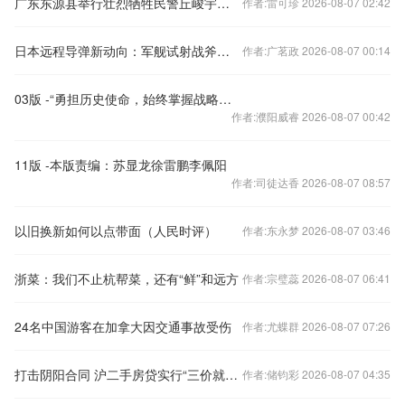
广东东源县举行壮烈牺牲民警丘峻宇遗体告别仪式
作者:雷可珍 2026-08-07 02:42
日本远程导弹新动向：军舰试射战斧，战机试射隐身导弹
作者:广茗政 2026-08-07 00:14
03版 -“勇担历史使命，始终掌握战略主动”
作者:濮阳威睿 2026-08-07 00:42
11版 -本版责编：苏显龙徐雷鹏李佩阳
作者:司徒达香 2026-08-07 08:57
以旧换新如何以点带面（人民时评）
作者:东永梦 2026-08-07 03:46
浙菜：我们不止杭帮菜，还有“鲜”和远方
作者:宗璧蕊 2026-08-07 06:41
24名中国游客在加拿大因交通事故受伤
作者:尤蝶群 2026-08-07 07:26
打击阴阳合同 沪二手房贷实行“三价就低”
作者:储钧彩 2026-08-07 04:35