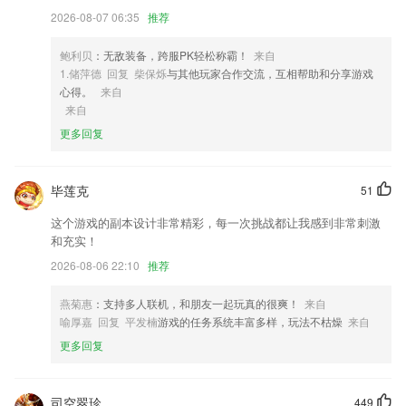
2026-08-07 06:35
推荐
4,高额收益：100赚分享点击价格高，邀请好友后分红高，有500个活跃
好友日赚上百。
鲍利贝
：无敌装备，跨服PK轻松称霸！
来自
5,让企业以及各大机构线上咨询认证变得更加规划，也能够省下很多麻
1.储萍德 回复 柴保烁
与其他玩家合作交流，互相帮助和分享游戏
烦。
心得。
来自
6,容单店和连锁模式,可随商户企业的发展提供持续信息化支持同时,无网
来自
络状态可保证基础业务顺畅运行,线下业务100%可用率
更多回复
王者德扑app软件优势
1.直接记录考试图片，上传给专业教授指导，几秒钟内得到分析结果。
毕莲克
51
2.早检测论文查重系统将平台上的这些英语论文转换中文，有精准的计算
这个游戏的副本设计非常精彩，每一次挑战都让我感到非常刺激
方式来为大家检查论文
和充实！
3.发现和结识更多喜爱朗诵的朋友，一起品读文字之美。
2026-08-06 22:10
推荐
4.多种不同的教育方案信息及时的知晓，在线查看不同的教育管理更加的
燕菊惠
：支持多人联机，和朋友一起玩真的很爽！
来自
省心。
喻厚嘉 回复 平发楠
游戏的任务系统丰富多样，玩法不枯燥
来自
5.教师通过布置记录可以清晰地把控作业布置的历史过程，了解自己教学
更多回复
中已完成和未完成的教学目标
6.微课讲解指点迷津，历年真题任你学习
司空翠珍
449
王者德扑app更新了什么?