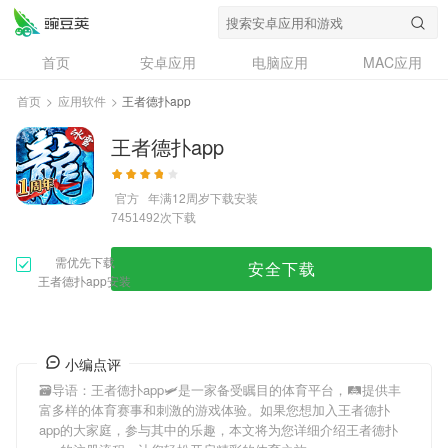
首页
安卓应用
电脑应用
MAC应用
资讯
专题
设计奖
创意应用
首页
>
应用软件
>
王者德扑app
问答
王者德扑app
官方
年满12周岁
下载安装
次下载
7451492
需优先下载
安全下载
王者德扑app安装
小编点评
🗃导语：
王者德扑app
🛩是一家备受瞩目的体育平台，🛤提供丰
富多样的体育赛事和刺激的游戏体验。如果您想加入
王者德扑
app
的大家庭，参与其中的乐趣，本文将为您详细介绍
王者德扑