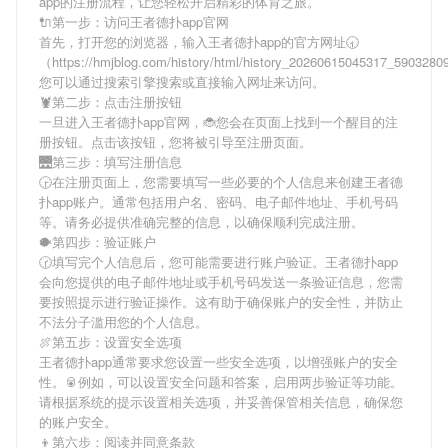
app
的注册流程，让您轻松开启精彩的体育之旅。
🔌第一步：访问王者德扑app官网
首先，打开您的浏览器，输入
王者德扑app
的官方网址🕣
（https://hmjblog.com/history/html/history_20260615045317_590328
您可以通过搜索引擎搜索或直接输入网址来访问。
🦞第二步：点击注册按钮
一旦进入
王者德扑app
官网，🐞您会在页面上找到一个醒目的注
册按钮。点击该按钮，您将被引导至注册页面。
🌉第三步：填写注册信息
🕞在注册页面上，您需要填写一些必要的个人信息来创建
王者德
扑app
账户。通常包括用户名、密码、电子邮件地址、手机号码
等。请务必提供准确完整的信息，以确保顺利完成注册。
🐡第四步：验证账户
🕝填写完个人信息后，您可能需要进行账户验证。
王者德扑app
会向您提供的电子邮件地址或手机号码发送一条验证信息，您需
要按照提示进行验证操作。这有助于确保账户的安全性，并防止
不法分子滥用您的个人信息。
🍖第五步：设置安全选项
王者德扑app
通常要求您设置一些安全选项，以增强账户的安全
性。🥫例如，可以设置安全问题和答案，启用两步验证等功能。
请根据系统的提示设置相关选项，并妥善保管相关信息，确保您
的账户安全。
👦第六步：阅读并同意条款