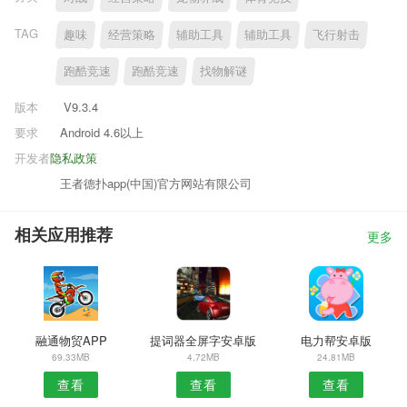
TAG
趣味
经营策略
辅助工具
辅助工具
飞行射击
跑酷竞速
跑酷竞速
找物解谜
版本
V9.3.4
要求
Android 4.6以上
开发者
隐私政策
王者德扑app(中国)官方网站有限公司
相关应用推荐
更多
融通物贸APP
提词器全屏字安卓版
电力帮安卓版
69.33MB
4.72MB
24.81MB
查看
查看
查看