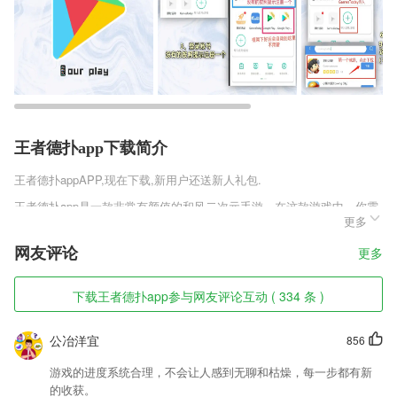
王者德扑app下载简介
王者德扑app
APP,现在下载,新用户还送新人礼包.
王者德扑app是一款非常有颜值的和风二次元手游，在这款游戏中，你需
更多
要和来自忍者村的性格外貌各异的美少女相识，并且对她们进行培养，在
这个过程中，将会发生各式各样的日常故事，你对她们的了解会逐渐加
网友评论
更多
深，最终共同完成你们最终的任务。快来体验一下吧。
王者德扑app软件特色
下载王者德扑app参与网友评论互动 ( 334 条 )
1,支持系统相册文字识别，无需打开APP即可快速完成识别；
公冶洋宜
856
2,真实信息:严格规范失踪预警信息发布,最大限度的减少无效或虚假失踪
信息,提高公安部打击拐卖、诱拐儿童的效率;
游戏的进度系统合理，不会让人感到无聊和枯燥，每一步都有新
3,诉讼指南:为诉讼人提供诉讼帮助服务
的收获。