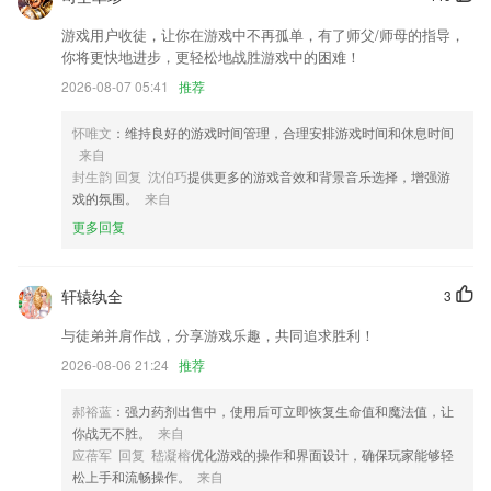
游戏用户收徒，让你在游戏中不再孤单，有了师父/师母的指导，
改名元气
你将更快地进步，更轻松地战胜游戏中的困难！
修复bug，wordExcel文档部分手机不能查看的问题已修复
2026-08-07 05:41
推荐
优化公寓管理行为管理模块;
怀唯文
：维持良好的游戏时间管理，合理安排游戏时间和休息时间
修复bug，优化剪辑
来自
订单详情用户体验优化,增加导购推荐和物流等细节;
封生韵 回复 沈伯巧
提供更多的游戏音效和背景音乐选择，增强游
戏的氛围。
来自
全新书城视觉冲击
更多回复
联系我们
以上就是王者德扑app的介绍，如果您喜欢这款软件，您可以到应用商店
进行打分评论，说出您的使用经历，以帮助我们更好的对产品进行优化修
轩辕纨全
3
改。
与徒弟并肩作战，分享游戏乐趣，共同追求胜利！
2026-08-06 21:24
推荐
郝裕蓝
：强力药剂出售中，使用后可立即恢复生命值和魔法值，让
你战无不胜。
来自
应蓓军 回复 嵇凝榕
优化游戏的操作和界面设计，确保玩家能够轻
松上手和流畅操作。
来自