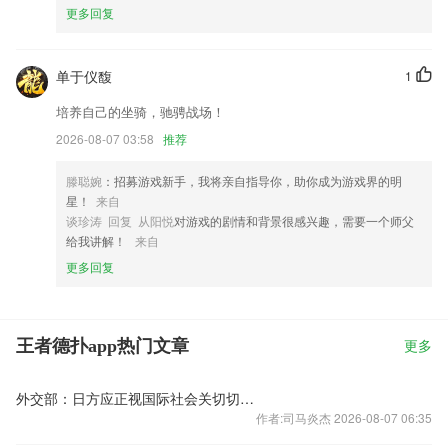
更多回复
单于仪馥
1
培养自己的坐骑，驰骋战场！
2026-08-07 03:58
推荐
滕聪婉
：招募游戏新手，我将亲自指导你，助你成为游戏界的明
星！
来自
谈珍涛 回复 从阳悦
对游戏的剧情和背景很感兴趣，需要一个师父
给我讲解！
来自
更多回复
王者德扑app热门文章
更多
外交部：日方应正视国际社会关切切实履行不扩散核武器的国际法义务
作者:司马炎杰 2026-08-07 06:35