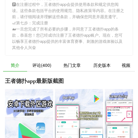
🅿在注册过程中，
王者德扑app
会提供使用条款和规定供您阅
读。这些条款包括平台的使用规范、隐私政策等内容。在注册之
前，请仔细阅读并理解这些条款，并确保您同意并愿意遵守。
🎢第七步：完成注册
🐋一旦您完成了所有必要的步骤，并同意了
王者德扑app
的条
款，恭喜您！您已经成功注册了王者德扑app账户。现在，您可
以畅享
王者德扑app
提供的丰富体育赛事、刺激的游戏体验以及
其他令人兴奋
简介
评论(400)
热门文章
历史版本
视频
王者德扑app最新版截图