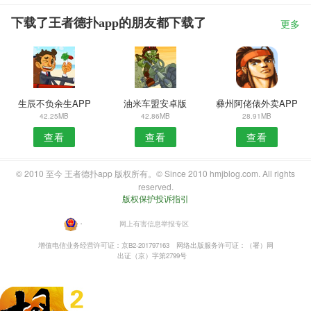
下载了王者德扑app的朋友都下载了
更多
生辰不负余生APP
油米车盟安卓版
彝州阿佬俵外卖APP
42.25MB
42.86MB
28.91MB
查看
查看
查看
© 2010 至今 王者德扑app 版权所有。© Since 2010 hmjblog.com. All rights
reserved.
版权保护投诉指引
・
网上有害信息举报专区
增值电信业务经营许可证：京B2-201797163
网络出版服务许可证：（署）网
出证（京）字第2799号