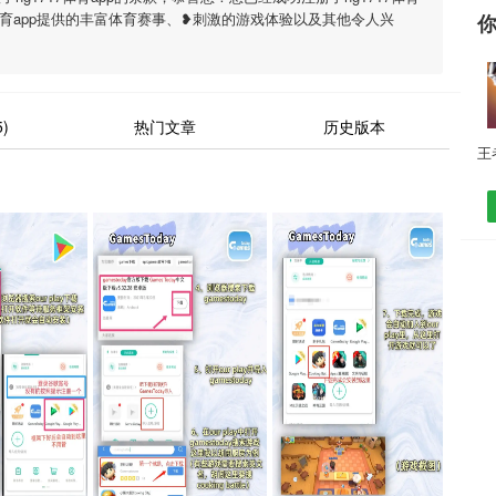
7体育app提供的丰富体育赛事、❥刺激的游戏体验以及其他令人兴
)
热门文章
历史版本