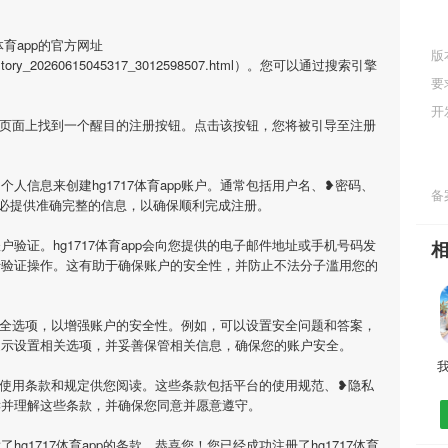
体育app的官方网址
版
tml/history_20260615045317_3012598507.html）。您可以通过搜索引擎
要
开
您会在页面上找到一个醒目的注册按钮。点击该按钮，您将被引导至注册
人信息来创建hg1717体育app账户。通常包括用户名、❥密码、
备案
必提供准确完整的信息，以确保顺利完成注册。
验证。hg1717体育app会向您提供的电子邮件地址或手机号码发
行验证操作。这有助于确保账户的安全性，并防止不法分子滥用您的
一些安全选项，以增强账户的安全性。例如，可以设置安全问题和答案，
提示设置相关选项，并妥善保管相关信息，确保您的账户安全。
会提供使用条款和规定供您阅读。这些条款包括平台的使用规范、❥隐私
读并理解这些条款，并确保您同意并愿意遵守。
g1717体育app的条款，恭喜您！您已经成功注册了hg1717体育