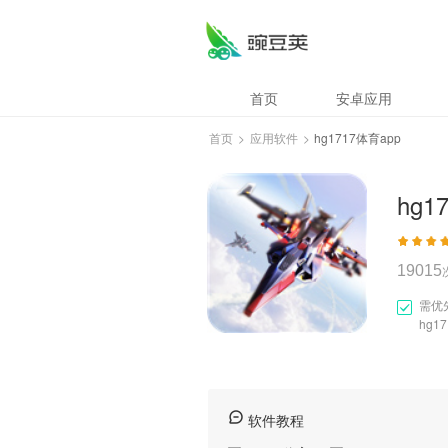
hg1717体育app
首页
安卓应用
首页
>
应用软件
>
hg1717体育app
hg1
19015
需优
hg1
软件教程