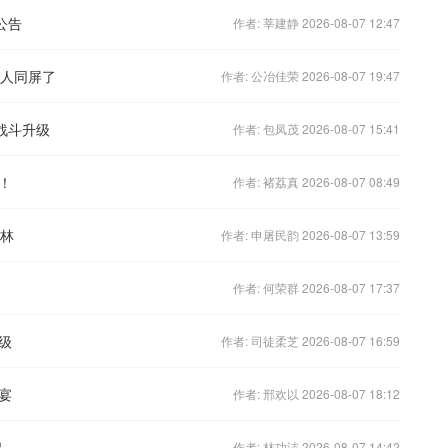
公告
作者: 莘建静 2026-08-07 12:47
0人同屏了
作者: 公冶佳荣 2026-08-07 19:47
战斗升级
作者: 包凤茂 2026-08-07 15:41
！
作者: 褚荔真 2026-08-07 08:49
武林
作者: 申屠民韵 2026-08-07 13:59
作者: 何荣群 2026-08-07 17:37
级
作者: 司徒柔芝 2026-08-07 16:59
宴
作者: 邢欢以 2026-08-07 18:12
启
作者: 林功洁 2026-08-07 14:42