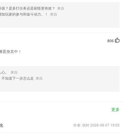
升级？是多打任务还是刷怪更有效？
来自
增加玩家的参与和奋斗动力。！
来自
806
佛置身其中！
人心。
来自
，不知道下一步怎么走
来自
更多
名
作者: 祝时 2026-08-07 19:55