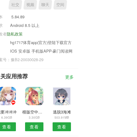
社交
视频
聊天
空间
本
5.84.89
求
Android 8.5 以上
发者
隐私政策
hg1717体育app(官方)登陆下载官方
IOS 安卓版 手机版APP-豪门阅读网
号：豫B2-20030028-29
相关应用推荐
更多
我要冲冲冲
模版空中战魂官方版
逃脱3海滩
6.39GB
3.30GB
503.91MB
查看
查看
查看