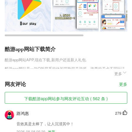
酷游app网站下载简介
酷游app网站
APP,现在下载,新用户还送新人礼包.
酷游app网站是一款Q版萌系的休闲冒险闯关游戏，海量的关卡不同玩法
更多
让你自由自在挑战，在游戏中有着一些邪恶的势力入侵各个星球，你需要
带着你的星宠一起并肩作战，打倒黑暗势力，让你在每个星球留下拯救传
网友评论
更多
奇神话，在这里受到各种族信仰力量，不断强大自己实力。
酷游app网站软件特色
下载酷游app网站参与网友评论互动 ( 562 条 )
1,支持 104 种语言的语音转写，与您设备的语言设置无关。
路鸿惠
279
2,【聚焦收藏最佳图片】
3,能够全自动预约课程，能够在平台上边设定固定不动的教师为大伙儿订
音效真是太棒了，让人沉浸其中！
制学习方案。
2026-08-08 05:29
推荐