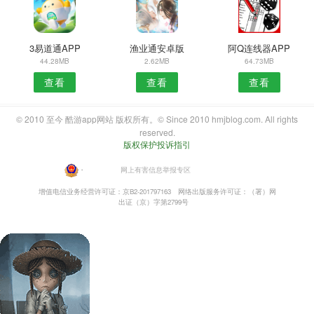
3易道通APP
渔业通安卓版
阿Q连线器APP
44.28MB
2.62MB
64.73MB
查看
查看
查看
© 2010 至今 酷游app网站 版权所有。© Since 2010 hmjblog.com. All rights
reserved.
版权保护投诉指引
・
网上有害信息举报专区
增值电信业务经营许可证：京B2-201797163
网络出版服务许可证：（署）网
出证（京）字第2799号