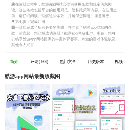
🏯在注册过程中，
酷游app网站
会提供使用条款和规定供您阅
读。这些条款包括平台的使用规范、隐私政策等内容。在注册之
前，请仔细阅读并理解这些条款，并确保您同意并愿意遵守。
🌳第七步：完成注册
🏢一旦您完成了所有必要的步骤，并同意了
酷游app网站
的条
款，恭喜您！您已经成功注册了酷游app网站账户。现在，您可
以畅享
酷游app网站
提供的丰富体育赛事、刺激的游戏体验以及
其他令人兴奋
简介
评论(164)
热门文章
历史版本
视频
酷游app网站最新版截图