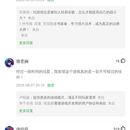
4,提供最新学术前沿资讯，探讨交流临床病例，第一时间观看专题会议视
频，及时了解行业最新动态。
宗惠雨
：玩游戏总是被别人轻易击败，怎么才能提高自己的战斗
力？
来自
5,任务多多，超多每日任务为你刷新，任务越难，奖励越多，激励挑战。
1.仲韦烁 回复 支琛勤
古书装备，学习强大法术，成为真正的法师
6,免费注册，动动手指快速选择教练报名，不用排队
大师！
来自
来自
酷游app网站软件优势
更多回复
1.精美的应用目录图标，工整的阅读体验
2.及时了解学习情况
骆坚娴
16
3.·保护孩子视力健康，让孩子减少电子产品使用
经过一段时间的玩耍，我发现这个游戏真的是一款不可错过的佳
4.课后补习的你们，快用作业帮直播课！
作！
5.操作也是很简单的，跟拍照差不多，人人都可以快速上手，学习更加的
2026-08-07 20:16
推荐
省心；
卢昭婕
：提供更多的游戏模式，满足不同玩家需求
来自
6.教材全面解析，全面解决语文难题。
单于全燕 回复 祝嘉媚
遵循游戏开发商的用户协议和条款
来自
酷游app网站更新了什么?
更多回复
收到消息，可直达任务详情，快速处理；
修复发弹幕删除文字键盘自动隐藏BUG
伊伯容
319