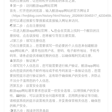
站
的注册流程，让您轻松开启精彩的体育之旅。
🍍第一步：访问酷游app网站官网
首先，打开您的浏览器，输入
酷游app网站
的官方网址🦑
（https://hmjblog.com/history/html/history_20260613045317_423345
您可以通过搜索引擎搜索或直接输入网址来访问。
🌏第二步：点击注册按钮
一旦进入
酷游app网站
官网，📞您会在页面上找到一个醒目的注
册按钮。点击该按钮，您将被引导至注册页面。
📐第三步：填写注册信息
🕑在注册页面上，您需要填写一些必要的个人信息来创建
酷游
app网站
账户。通常包括用户名、密码、电子邮件地址、手机号
码等。请务必提供准确完整的信息，以确保顺利完成注册。
🚊第四步：验证账户
🥚填写完个人信息后，您可能需要进行账户验证。
酷游app网站
会向您提供的电子邮件地址或手机号码发送一条验证信息，您需
要按照提示进行验证操作。这有助于确保账户的安全性，并防止
不法分子滥用您的个人信息。
🈷第五步：设置安全选项
酷游app网站
通常要求您设置一些安全选项，以增强账户的安全
性。🎰例如，可以设置安全问题和答案，启用两步验证等功能。
请根据系统的提示设置相关选项，并妥善保管相关信息，确保您
的账户安全。
🌗第六步：阅读并同意条款