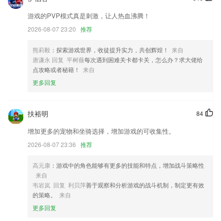
社区上线搜索，想要的表情搜搜搜
游戏的PVP模式真是刺激，让人热血沸腾！
订单详情新增商品推荐
2026-08-07 23:20
推荐
提升语音助手体验
熊莉毅
：探索游戏世界，收徒提升实力，共创辉煌！
来自
群发短信功能完善；
唐谦永 回复 平树薇
每次遇到困难关卡都卡关，怎么办？求大佬给
联系我们
点攻略或者秘籍！
来自
以上就是酷游app网站的介绍，如果您喜欢这款软件，您可以到应用商店
更多回复
进行打分评论，说出您的使用经历，以帮助我们更好的对产品进行优化修
改。
扶裕明
84
增加更多的宠物和坐骑选择，增加游戏的可收集性。
2026-08-07 23:36
推荐
高元康
：游戏中的角色能够有更多的技能和特点，增加战斗策略性
来自
韦岩岚 回复 利贝萍
善于观察和分析游戏的战斗机制，制定更有效
的策略。
来自
更多回复