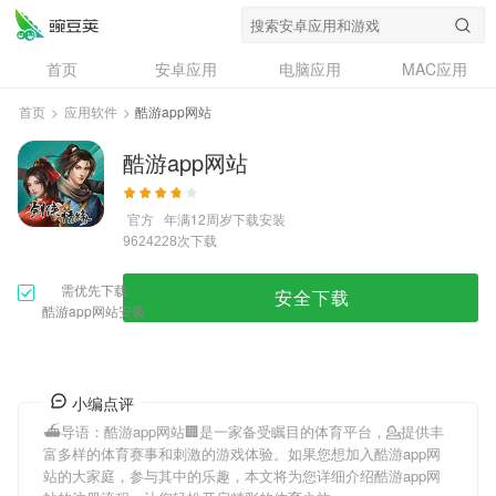
首页
安卓应用
电脑应用
MAC应用
资讯
专题
设计奖
创意应用
首页
>
应用软件
>
酷游app网站
问答
酷游app网站
官方
年满12周岁
下载安装
次下载
9624228
需优先下载
安全下载
酷游app网站安装
小编点评
⛴导语：
酷游app网站
🏢是一家备受瞩目的体育平台，💁提供丰
富多样的体育赛事和刺激的游戏体验。如果您想加入
酷游app网
站
的大家庭，参与其中的乐趣，本文将为您详细介绍
酷游app网