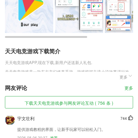
天天电竞游戏下载简介
天天电竞游戏
APP,现在下载,新用户还送新人礼包.
天天电竞游戏是一款东方玄幻修真手游，游戏根据主流小说故事进行改
更多
编，在这里你可以体验到真实的修仙玩法，一步步地提升自己的修为，然
后经历渡劫飞升，通过各种方法慢慢地完成逆袭，海量的主线任务剧情等
网友评论
更多
你来探索，喜欢的话一定不要错过。
天天电竞游戏软件特色
下载天天电竞游戏参与网友评论互动 ( 756 条 )
1,所有当地最新的动态看点都有，用户们可以线上互动，打造良好的城
市。
宇文壮利
744
2,一键分享：qq空间、微信好友、朋友圈、QQ好友、腾讯微博等各大社
提供游戏教程的界面，让新手玩家可以轻松入门。
交平台，均可轻松一键分享，让你引领朋友们中的新潮流!
2026-08-06 20:37
推荐