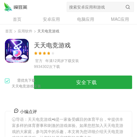
首页
安卓应用
电脑应用
MAC应用
资讯
专题
设计奖
创意应用
首页
>
应用软件
>
天天电竞游戏
问答
天天电竞游戏
官方
年满12周岁
下载安装
次下载
9934302
需优先下载
安全下载
天天电竞游戏安装
小编点评
🕢导语：
天天电竞游戏
📲是一家备受瞩目的体育平台，🌹提供丰
富多样的体育赛事和刺激的游戏体验。如果您想加入
天天电竞游
戏
的大家庭，参与其中的乐趣，本文将为您详细介绍
天天电竞游