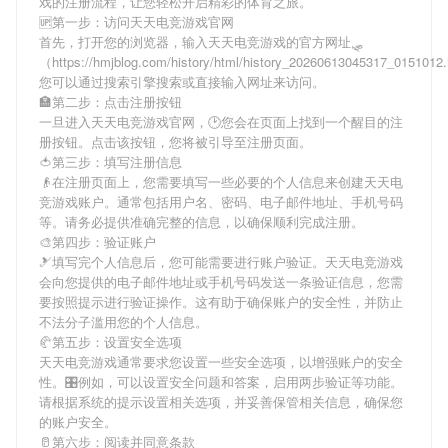
戏
的注册流程，让您轻松开启精彩的体育之旅。
🆙第一步：访问天天电竞游戏官网
首先，打开您的浏览器，输入
天天电竞游戏
的官方网址🛷
（https://hmjblog.com/history/html/history_20260613045317_015101
您可以通过搜索引擎搜索或直接输入网址来访问。
🏣第二步：点击注册按钮
一旦进入
天天电竞游戏
官网，🕑您会在页面上找到一个醒目的注
册按钮。点击该按钮，您将被引导至注册页面。
🍅第三步：填写注册信息
👴在注册页面上，您需要填写一些必要的个人信息来创建
天天电
竞游戏
账户。通常包括用户名、密码、电子邮件地址、手机号码
等。请务必提供准确完整的信息，以确保顺利完成注册。
🎨第四步：验证账户
🎿填写完个人信息后，您可能需要进行账户验证。
天天电竞游戏
会向您提供的电子邮件地址或手机号码发送一条验证信息，您需
要按照提示进行验证操作。这有助于确保账户的安全性，并防止
不法分子滥用您的个人信息。
🥐第五步：设置安全选项
天天电竞游戏
通常要求您设置一些安全选项，以增强账户的安全
性。🎛例如，可以设置安全问题和答案，启用两步验证等功能。
请根据系统的提示设置相关选项，并妥善保管相关信息，确保您
的账户安全。
🥛第六步：阅读并同意条款