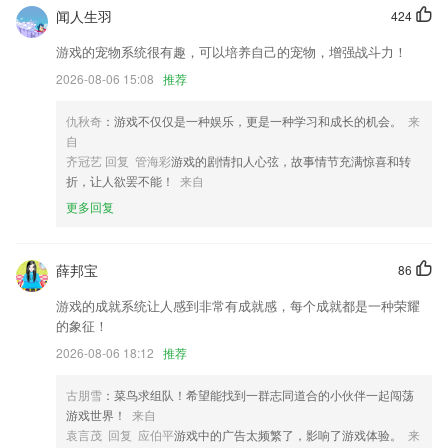
本次版本修复了一些已知问题，丰富了现有功能，提升用户体验。
闻人生羽
424
新增线路优先级调整；
游戏的宠物系统很有趣，可以培养自己的宠物，增强战斗力！
新增积分系统,用户可以通过完成任务免费获得云服务
2026-08-06 15:08
推荐
模块新增优化；
仇秋奇
：游戏不仅仅是一种娱乐，更是一种学习和成长的机会。
来
联系我们
自
以上就是天天电竞游戏的介绍，如果您喜欢这款软件，您可以到应用商店
齐冠艺 回复 管海彩
游戏的剧情扣人心弦，故事情节充满惊喜和转
进行打分评论，说出您的使用经历，以帮助我们更好的对产品进行优化修
折，让人欲罢不能！
来自
改。
更多回复
薛邦宝
86
游戏的成就系统让人感到非常有成就感，每个成就都是一种荣耀
的象征！
2026-08-06 18:12
推荐
古朋雪
：菜鸟求组队！希望能找到一群志同道合的小伙伴一起闯荡
游戏世界！
来自
袁言茂 回复 应伯平
游戏中的广告太频繁了，影响了游戏体验。
来