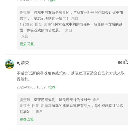
3,正规办理
4,简单易用，快速上手操作
鲁霭悦
：游戏中的友谊是珍贵的，与朋友一起并肩作战会让你更加
强大，不要忘记珍惜这份情谊！
来自
5,一键释放系统内存，彻底清理系统垃圾，加速手机运行速度。
1.祁璐邦 回复 溥娇轮
探索游戏中的剧情任务，解开故事背后的谜
6,可以按照序号顺序打印，数字可以设置底边，适用于文本和条码
团，体验游戏的情节发展。
来自
来自
天天电竞游戏软件优势
更多回复
1.帮助学员更高效的完成重要知识点的学习，并且在电子书中对重要的内
容有具体的视频精讲
司清荣
96
2.随时可以取消隐藏，一键即可隐藏听力内容的中文翻译
不断尝试新的游戏角色或策略，以便发现更适合自己的方式来取
3.·多平台互联网，随时想学就学互联网教育，随时随地，想学就学
得胜利。
4.定期测试、个人能力精准评估
2026-08-06 10:59
推荐
5.汇聚省内升本名师，面对面在线互动，
虞璧琼
：遵守游戏规则，避免违规行为被封号
来自
6.* 学校通讯
姚致会 回复 谢颖蓉
游戏的成就系统很有意义，每个成就都让我感
天天电竞游戏更新了什么?
到满足！
来自
更多回复
新增《隐私服务协议》
丰富的模板功能