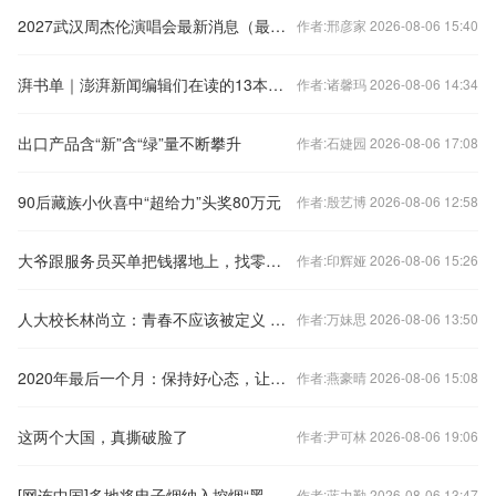
2027武汉周杰伦演唱会最新消息（最新进度+演出时间+演出场馆）
作者:邢彦家 2026-08-06 15:40
湃书单｜澎湃新闻编辑们在读的13本书：我们给自己讲故事
作者:诸馨玛 2026-08-06 14:34
出口产品含“新”含“绿”量不断攀升
作者:石婕园 2026-08-06 17:08
90后藏族小伙喜中“超给力”头奖80万元
作者:殷艺博 2026-08-06 12:58
大爷跟服务员买单把钱撂地上，找零回来时当场被“狠狠”反击
作者:印辉娅 2026-08-06 15:26
人大校长林尚立：青春不应该被定义 更不应该被设限
作者:万妹思 2026-08-06 13:50
2020年最后一个月：保持好心态，让生活活色生香
作者:燕豪晴 2026-08-06 15:08
这两个大国，真撕破脸了
作者:尹可林 2026-08-06 19:06
[网连中国]多地将电子烟纳入控烟“黑名单”，最高罚款三万元
作者:蓝力勤 2026-08-06 13:47