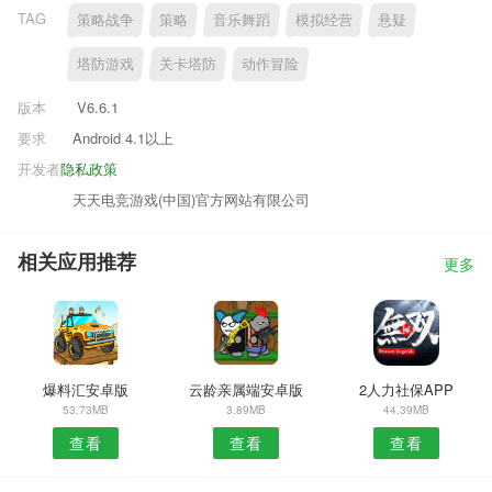
TAG
策略战争
策略
音乐舞蹈
模拟经营
悬疑
塔防游戏
关卡塔防
动作冒险
版本
V6.6.1
要求
Android 4.1以上
开发者
隐私政策
天天电竞游戏(中国)官方网站有限公司
相关应用推荐
更多
爆料汇安卓版
云龄亲属端安卓版
2人力社保APP
53.73MB
3.89MB
44.39MB
查看
查看
查看