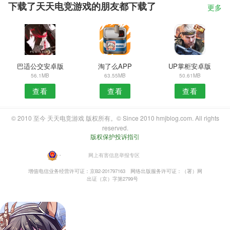
下载了天天电竞游戏的朋友都下载了
更多
巴适公交安卓版
淘了么APP
UP掌柜安卓版
56.1MB
63.55MB
50.61MB
查看
查看
查看
© 2010 至今 天天电竞游戏 版权所有。© Since 2010 hmjblog.com. All rights
reserved.
版权保护投诉指引
・
网上有害信息举报专区
增值电信业务经营许可证：京B2-201797163
网络出版服务许可证：（署）网
出证（京）字第2799号