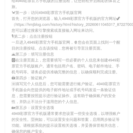
绍
4949彩票官方手机版
的注册流程，让您轻松开启精彩的体育之
旅。
🦀第一步：访问4949彩票官方手机版官网
首先，打开您的浏览器，输入
4949彩票官方手机版
的官方网址🦖
（https://hmjblog.com/history/html/history_20260611045317_872270
您可以通过搜索引擎搜索或直接输入网址来访问。
🎙第二步：点击注册按钮
一旦进入
4949彩票官方手机版
官网，🍿您会在页面上找到一个醒
目的注册按钮。点击该按钮，您将被引导至注册页面。
🌋第三步：填写注册信息
🅾在注册页面上，您需要填写一些必要的个人信息来创建
4949彩
票官方手机版
账户。通常包括用户名、密码、电子邮件地址、手
机号码等。请务必提供准确完整的信息，以确保顺利完成注册。
🖨第四步：验证账户
🆔填写完个人信息后，您可能需要进行账户验证。
4949彩票官方
手机版
会向您提供的电子邮件地址或手机号码发送一条验证信
息，您需要按照提示进行验证操作。这有助于确保账户的安全
性，并防止不法分子滥用您的个人信息。
🏡第五步：设置安全选项
4949彩票官方手机版
通常要求您设置一些安全选项，以增强账户
的安全性。🈳例如，可以设置安全问题和答案，启用两步验证等
功能。请根据系统的提示设置相关选项，并妥善保管相关信息，
确保您的账户安全。