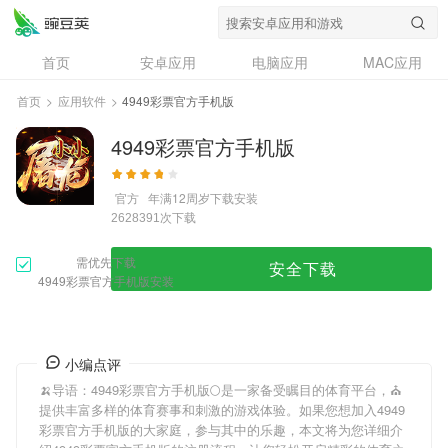
首页
安卓应用
电脑应用
MAC应用
资讯
专题
设计奖
创意应用
首页
>
应用软件
>
4949彩票官方手机版
问答
4949彩票官方手机版
官方
年满12周岁
下载安装
次下载
2628391
需优先下载
安全下载
4949彩票官方手机版安装
小编点评
🍌导语：
4949彩票官方手机版
🌕是一家备受瞩目的体育平台，⛪️
提供丰富多样的体育赛事和刺激的游戏体验。如果您想加入
4949
彩票官方手机版
的大家庭，参与其中的乐趣，本文将为您详细介