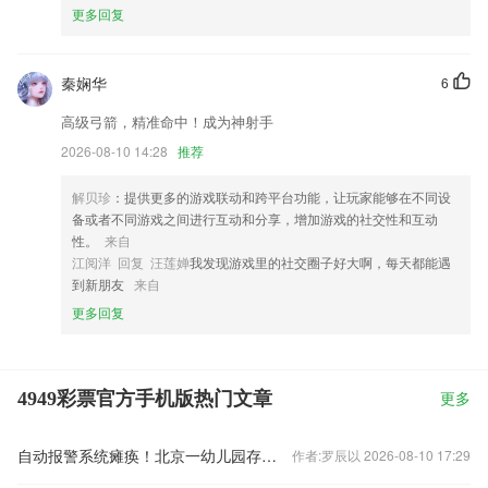
更多回复
秦娴华
6
高级弓箭，精准命中！成为神射手
2026-08-10 14:28
推荐
解贝珍
：提供更多的游戏联动和跨平台功能，让玩家能够在不同设
备或者不同游戏之间进行互动和分享，增加游戏的社交性和互动
性。
来自
江阅洋 回复 汪莲婵
我发现游戏里的社交圈子好大啊，每天都能遇
到新朋友
来自
更多回复
4949彩票官方手机版热门文章
更多
自动报警系统瘫痪！北京一幼儿园存重大火灾隐患
作者:罗辰以 2026-08-10 17:29