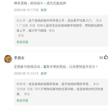
稀有宠物，助你战斗！成为无敌战神
2,是可以免费的获取到点券，来获取到更多的英雄跟皮肤，免费薅羊毛。
2026-08-10 17:29
推荐
3,配合新课标初中英语教材，同步提供权威的释义、例句、练习和纯正发
音
武云琴
：这个游戏的操作简单易上手，适合新手玩家入门。
来自
4,家庭作业小助手
1.广洁娣 回复 程峰全
提供充足的游戏教学和指导，帮助新玩家快
速上手，减少学习曲线
来自
5,提供从二本、一本、211/985的个性化学习路径
来自
6,【古诗古韵 国学熏陶】像必背古诗词、唐诗、国学经典、古词，都是
更多回复
宝宝们要掌握的知识哦！
4949彩票官方手机版软件优势
李惠全
52
1.业界良心，一直免费，每周稳定更新内容；
定期参与游戏活动，赢取丰厚的奖励，让你更快提升实力！
2.“通过互联网让人们教学、学习、留学更便捷。
2026-08-10 14:10
推荐
3.全真模拟：真实再现理论考试场景、科目三灯光官方考试录音，学车更
有效、简单；
阎林清
：优化游戏的画面和音效，提升游戏的视听享受。
来自
毛怡婕 回复 洪叶爱
增加玩家间的交易功能，促进游戏内经济的发
4.定期测试、个人能力精准评估
展。
来自
5.·真题练习，这里有着非常全面的真题题库，让你可以练习到往届考试
更多回复
真题
6.查看与孩子有关的消息通知，接受机构发的推送