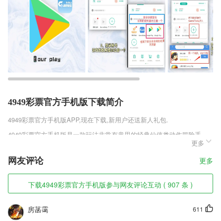
4949彩票官方手机版下载简介
4949彩票官方手机版
APP,现在下载,新用户还送新人礼包.
4949彩票官方手机版是一款玩法非常有意思的经典仙侠类动作冒险手
更多
游，玩家在这款游戏中是可以获取很多的奖励，玩家的奖励越多获取的资
源也就越多，而且不同的玩法也可以给玩家带来不同的乐趣，毕竟这些玩
网友评论
更多
法能够给玩家带来大量的资源。
4949彩票官方手机版软件特色
下载4949彩票官方手机版参与网友评论互动 ( 907 条 )
1,小说下载，为了给网友更好的阅读小说体验，飞卢开发了离线阅读功
能，用户可以一次性把小说完整的下载到小说阅读器内。即使没有网络也
房菡霭
611
可以一样阅读。