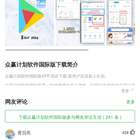
众赢计划软件国际版下载简介
众赢计划软件国际版
APP,现在下载,新用户还送新人礼包.
众赢计划软件国际版是一款妙趣横生的小游戏，玩家们在游戏当中可以进
更多
行猛男捡树枝，也可以搭建自己的房子，招募自己的小伙伴，一同在奇妙
的世界里不停的探索。还可以制造流水线，体验车间工人的快乐旅程，喜
网友评论
更多
欢这款游戏的朋友赶紧下载吧。
众赢计划软件国际版软件特色
下载众赢计划软件国际版参与网友评论互动 ( 241 条 )
1,施工有计划，巡检有标准，2265业主有反馈。有效确保施工质量
胥贝亮
458
2,实时在线智能评测，让您的发音更加标准，流利英语脱口秀。