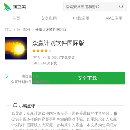
首页
安卓应用
电脑应用
MAC应用
资讯
专题
设计奖
创意应用
首页
>
应用软件
>
众赢计划软件国际版
问答
众赢计划软件国际版
官方
年满12周岁
下载安装
次下载
2406214
需优先下载
安全下载
众赢计划软件国际版安装
小编点评
♨导语：
众赢计划软件国际版
🦟是一家备受瞩目的体育平台，🏚
提供丰富多样的体育赛事和刺激的游戏体验。如果您想加入
众赢
计划软件国际版
的大家庭，参与其中的乐趣，本文将为您详细介