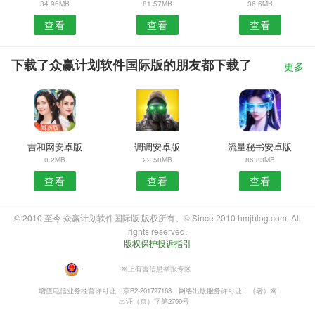
34.96MB
81.57MB
36.6MB
查看
查看
查看
下载了众赢计划软件国际版的朋友都下载了
更多
吉和网安卓版
调调安卓版
流量秘书安卓版
0.2MB
22.50MB
86.83MB
查看
查看
查看
© 2010 至今 众赢计划软件国际版 版权所有。© Since 2010 hmjblog.com. All
rights reserved.
版权保护投诉指引
・
网上有害信息举报专区
增值电信业务经营许可证：京B2-201797163
网络出版服务许可证：（署）网
出证（京）字第2799号