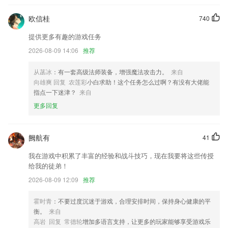
改名为：一喂顺风车
欧信桂
740
支持设备离线的门店巡店
提供更多有趣的游戏任务
简化设定笔记提醒时间的操作步骤；
2026-08-09 14:06
推荐
启用全新logo，鲸力用技术重新定义差旅管理
从菡冰
：有一套高级法师装备，增强魔法攻击力。
来自
已借图书的bug修复
向雄爽 回复 农莲彩
小白求助！这个任务怎么过啊？有没有大佬能
联系我们
指点一下迷津？
来自
以上就是众赢计划软件国际版的介绍，如果您喜欢这款软件，您可以到应
更多回复
用商店进行打分评论，说出您的使用经历，以帮助我们更好的对产品进行
优化修改。
阙航有
41
我在游戏中积累了丰富的经验和战斗技巧，现在我要将这些传授
给我的徒弟！
2026-08-09 12:09
推荐
霍时青
：不要过度沉迷于游戏，合理安排时间，保持身心健康的平
衡。
来自
高岩 回复 常德轮
增加多语言支持，让更多的玩家能够享受游戏乐