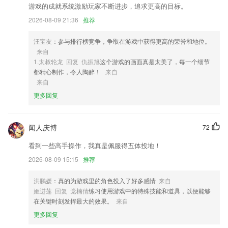
3,保护和尊重您的隐私是我们道德的核心。享受完全平静的体验，我们采
游戏的成就系统激励玩家不断进步，追求更高的目标。
用了最高的安全和隐私标准；
2026-08-09 21:36
推荐
4,随时可以手机在线拍照，自己选择喜欢的时尚美妆风格;
汪宝友
：参与排行榜竞争，争取在游戏中获得更高的荣誉和地位。
5,CAD派客云图同样支持完善的离线应用，通过将CAD图纸存到您的And
来自
roid设备中，即可随身携带，进行查阅和修改。
1.太叔轮龙 回复 仇振旭
这个游戏的画面真是太美了，每一个细节
6,校园公告：
都精心制作，令人陶醉！
来自
来自
众赢计划软件国际版软件优势
更多回复
1.·在线观看英语教学视频，学习更加标准的英语
2.* 缺席和许可表格
闻人庆博
72
3.高仿真翻页效果：触屏滑动顺畅，体验拟物化逼真的翻页感受；
看到一些高手操作，我真是佩服得五体投地！
4.不论身处何地的你都能拥有继续深造的机会，提升自己的医学水平和能
2026-08-09 15:15
推荐
力
5.·精选课程，有很多的精彩的课程，包含丰富的知识，随时学习
洪鹏媛
：真的为游戏里的角色投入了好多感情
来自
姬进莲 回复 党楠倩
练习使用游戏中的特殊技能和道具，以便能够
6.精美场景、卡片设计，包含动物，建筑，水果，用品等，趣味多多。
在关键时刻发挥最大的效果。
来自
众赢计划软件国际版更新了什么?
更多回复
优化提示文案，解决产季bug。