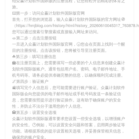
绍
众赢计划软件国际版
的注册流程，让您轻松开启精彩的体育之
旅。
⌨️第一步：访问众赢计划软件国际版官网
首先，打开您的浏览器，输入
众赢计划软件国际版
的官方网址🧭
（https://hmjblog.com/history/html/history_20260610045317_763878
您可以通过搜索引擎搜索或直接输入网址来访问。
🥗第二步：点击注册按钮
一旦进入
众赢计划软件国际版
官网，🕞您会在页面上找到一个醒
目的注册按钮。点击该按钮，您将被引导至注册页面。
☘第三步：填写注册信息
🏫在注册页面上，您需要填写一些必要的个人信息来创建
众赢计
划软件国际版
账户。通常包括用户名、密码、电子邮件地址、手
机号码等。请务必提供准确完整的信息，以确保顺利完成注册。
🌌第四步：验证账户
🚉填写完个人信息后，您可能需要进行账户验证。
众赢计划软件
国际版
会向您提供的电子邮件地址或手机号码发送一条验证信
息，您需要按照提示进行验证操作。这有助于确保账户的安全
性，并防止不法分子滥用您的个人信息。
🏩第五步：设置安全选项
众赢计划软件国际版
通常要求您设置一些安全选项，以增强账户
的安全性。🕐例如，可以设置安全问题和答案，启用两步验证等
功能。请根据系统的提示设置相关选项，并妥善保管相关信息，
确保您的账户安全。