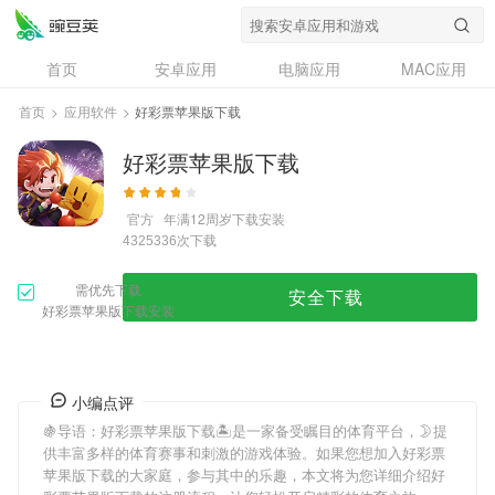
首页
安卓应用
电脑应用
MAC应用
资讯
专题
设计奖
创意应用
首页
>
应用软件
>
好彩票苹果版下载
问答
好彩票苹果版下载
官方
年满12周岁
下载安装
次下载
4325336
需优先下载
安全下载
好彩票苹果版下载安装
小编点评
🍇导语：
好彩票苹果版下载
🏝是一家备受瞩目的体育平台，🌛提
供丰富多样的体育赛事和刺激的游戏体验。如果您想加入
好彩票
苹果版下载
的大家庭，参与其中的乐趣，本文将为您详细介绍
好