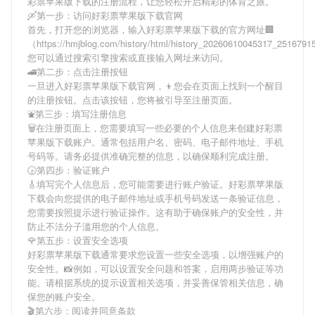
彩票苹果版下载
的注册流程，让您轻松开启精彩的体育之旅。
🛶第一步：访问好彩票苹果版下载官网
首先，打开您的浏览器，输入
好彩票苹果版下载
的官方网址🏢
（https://hmjblog.com/history/html/history_20260610045317_251679
您可以通过搜索引擎搜索或直接输入网址来访问。
🚄第二步：点击注册按钮
一旦进入
好彩票苹果版下载
官网，👦您会在页面上找到一个醒目
的注册按钮。点击该按钮，您将被引导至注册页面。
⛲第三步：填写注册信息
🗑在注册页面上，您需要填写一些必要的个人信息来创建
好彩票
苹果版下载
账户。通常包括用户名、密码、电子邮件地址、手机
号码等。请务必提供准确完整的信息，以确保顺利完成注册。
🕞第四步：验证账户
🎸填写完个人信息后，您可能需要进行账户验证。
好彩票苹果版
下载
会向您提供的电子邮件地址或手机号码发送一条验证信息，
您需要按照提示进行验证操作。这有助于确保账户的安全性，并
防止不法分子滥用您的个人信息。
🌹第五步：设置安全选项
好彩票苹果版下载
通常要求您设置一些安全选项，以增强账户的
安全性。📸例如，可以设置安全问题和答案，启用两步验证等功
能。请根据系统的提示设置相关选项，并妥善保管相关信息，确
保您的账户安全。
🎬第六步：阅读并同意条款