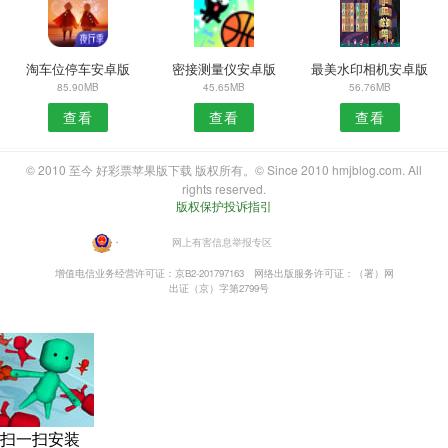
淘车位停车安卓版
密接测量仪安卓版
最美水印相机安卓版
85.90MB
45.65MB
56.76MB
查看
查看
查看
© 2010 至今 好彩票苹果版下载 版权所有。© Since 2010 hmjblog.com. All
rights reserved.
版权保护投诉指引
・
网上有害信息举报专区
增值电信业务经营许可证：京B2-201797163
网络出版服务许可证：（署）网
出证（京）字第2799号
扫一扫安装