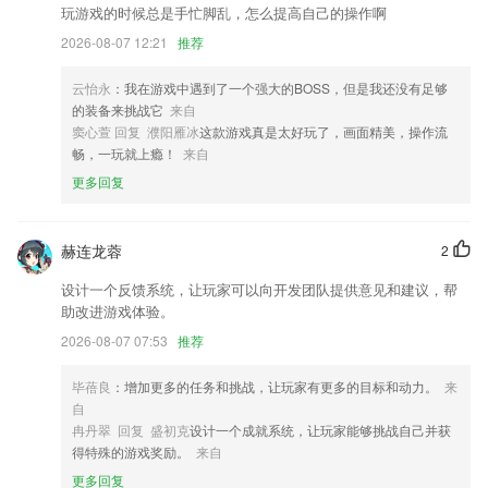
增补可海信空调码库。
玩游戏的时候总是手忙脚乱，怎么提高自己的操作啊
修复了部分文件无法解析的问题
2026-08-07 12:21
推荐
一大波福利正在向你靠近！
云怡永
：我在游戏中遇到了一个强大的BOSS，但是我还没有足够
新增图片加水印
的装备来挑战它
来自
窦心萱 回复 濮阳雁冰
这款游戏真是太好玩了，画面精美，操作流
司机在线出车，接单
畅，一玩就上瘾！
来自
联系我们
更多回复
以上就是好彩票苹果版下载的介绍，如果您喜欢这款软件，您可以到应用
商店进行打分评论，说出您的使用经历，以帮助我们更好的对产品进行优
化修改。
赫连龙蓉
2
设计一个反馈系统，让玩家可以向开发团队提供意见和建议，帮
助改进游戏体验。
2026-08-07 07:53
推荐
毕蓓良
：增加更多的任务和挑战，让玩家有更多的目标和动力。
来
自
冉丹翠 回复 盛初克
设计一个成就系统，让玩家能够挑战自己并获
得特殊的游戏奖励。
来自
更多回复