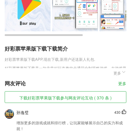
好彩票苹果版下载下载简介
好彩票苹果版下载
APP,现在下载,新用户还送新人礼包.
好彩票苹果版下载是一款非常好玩有趣的卡通回合制策略游戏，在游戏里
更多
你扮演一位喜欢探索的冒险家，在这里你使用五行元素来进行战斗，游戏
中的装备你需要击杀各种怪物来获得，一路过关斩将你才能解锁更多的关
网友评论
更多
卡和玩法，获得的武器中可能含有元素的属性。
好彩票苹果版下载软件特色
下载好彩票苹果版下载参与网友评论互动 ( 370 条 )
1,【录屏精灵】有声录屏精灵,截屏+录屏二合一,手游视界录屏社区,专业
的屏幕录制大师;
孙逸璧
430
2,明码标价，价格优惠，手机预订，五天包退换，你可以根据自己的需求
增加更多的游戏成就和排行榜，让玩家能够展示自己的实力和成
挑选喜欢的车辆。
就！