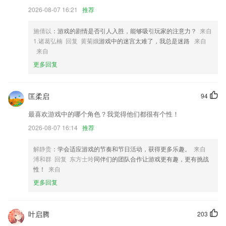
3,所有的医疗服务都可以直接在线进行预约，看病更加的高效
2026-08-07 16:21
推荐
4,把2265用户的工资条一键导出保存到本地，这样就可以更好的进行管
理。
施倩以
：游戏的剧情是否引人入胜，能够吸引玩家的注意力？
来自
1.诸葛弘楠 回复 黄菊娥
游戏中的迷宫太难了，我总是迷路
来自
5,这里拥有非常全面的诗词库内容，学生就能在线快速复习了。
来自
6,新闻动态：各类新闻动态以最快的方式传达给你
更多回复
好彩票苹果版下载软件优势
1.经典教材：走遍美国、赖世雄、新东方等丰富教材；
匡柔启
94
2.儿童练练看游戏，非常炫丽的声效效果。
最喜欢游戏中的哪个角色？我觉得他们都很有个性！
3.遵循中国孩子年龄特点，自然融入计算机、生物、音乐、运动等跨领域
2026-08-07 16:14
推荐
科普知识
解静贵
：学会适应游戏的节奏和节日活动，获得更多乐趣。
来自
4.循序渐进激发培养孩子想象力和逻辑思维，自主探索科创原理
溥和群 回复 东方士玲
同伴们的团队合作让游戏更有趣，更有挑战
5.你可以通过左右划动的方式来进行操作学习诸多知识内容;
性！
来自
6.手机也可以轻松做作业。
更多回复
好彩票苹果版下载更新了什么?
可以调节首页字体颜色和首页背景颜色
叶启腾
203