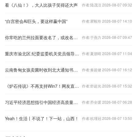
看《八仙！》，大人比孩子笑得还大声
作者:陆茂洁 2026-08-07 09:32
“白宫密会AI巨头，要这样赢中国”
作者:瞿毅玲 2026-08-07 14:10
你常吃的兰州拉面要改名了，或改名青海拉面
作者:于燕力 2026-08-07 09:47
重庆市渝北区:纪委监委机关党员领导干部参观《巴渝丰碑》陈列展
作者:夏朋晴 2026-08-07 11:04
云南鲁甸女孩卖菌时收到北大通知书，系当地40年来首位考上北大的学生
作者:秦超健 2026-08-07 16:12
《炉石传说》不再支持Win7！网友直呼天塌了
作者:舒超光 2026-08-07 15:32
习近平经济思想指引中国经济高质量发展行稳致远
作者:乔全瑗 2026-08-07 06:28
Yeah！生活丨不说了！下一站，山西！
作者:杭瑾冠 2026-08-07 13:50