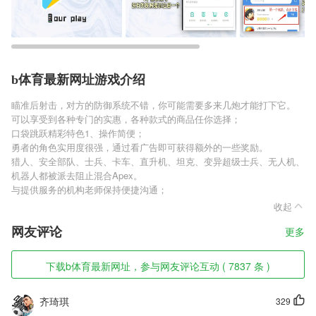
b体育最新网址游戏介绍
瞄准后射击，对方的防御系统不错，你可能需要多来几炮才能打下它。
可以享受到各种专门的实惠，各种款式的商品任你选择；
口袋跳跃精彩特色1、操作简便；
勇者的角色实用度很强，通过看广告即可获得额外的一些奖励。
猎人、安全部队、士兵、卡车、直升机、坦克、变异超级士兵、无人机、
机器人都被派去阻止混合Apex。
与提供服务的机构老师保持便捷沟通；
收起
网友评论
更多
下载b体育最新网址，参与网友评论互动 ( 7837 条 )
齐琦琪
329