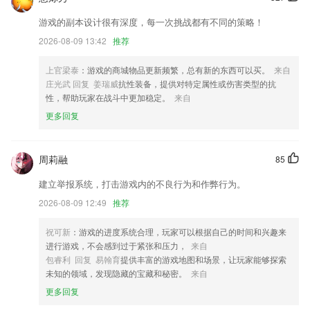
增加草稿箱复制删除分享功能
游戏的副本设计很有深度，每一次挑战都有不同的策略！
美颜滤镜新调整，超自然的妆效体验！
2026-08-09 13:42
推荐
进一步完善了应有功能，使其符合平台基本要求。
解决了已知的问题，提升稳定性
上官梁泰
：游戏的商城物品更新频繁，总有新的东西可以买。
来自
庄光武 回复 姜瑞威
抗性装备，提供对特定属性或伤害类型的抗
支持企业级专属通讯工具定制，
性，帮助玩家在战斗中更加稳定。
来自
联系我们
更多回复
以上就是球王会彩票手机版的介绍，如果您喜欢这款软件，您可以到应用
商店进行打分评论，说出您的使用经历，以帮助我们更好的对产品进行优
化修改。
周莉融
85
建立举报系统，打击游戏内的不良行为和作弊行为。
2026-08-09 12:49
推荐
祝可新
：游戏的进度系统合理，玩家可以根据自己的时间和兴趣来
进行游戏，不会感到过于紧张和压力，
来自
包睿利 回复 易翰育
提供丰富的游戏地图和场景，让玩家能够探索
未知的领域，发现隐藏的宝藏和秘密。
来自
更多回复