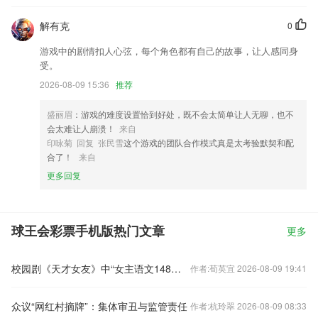
解有克
0
游戏中的剧情扣人心弦，每个角色都有自己的故事，让人感同身
受。
2026-08-09 15:36
推荐
盛丽眉
：游戏的难度设置恰到好处，既不会太简单让人无聊，也不
会太难让人崩溃！
来自
印咏菊 回复 张民雪
这个游戏的团队合作模式真是太考验默契和配
合了！
来自
更多回复
球王会彩票手机版热门文章
更多
校园剧《天才女友》中“女主语文148分、数学英语双满分”引争议，这有多离谱？背后暴露了哪些问题？
作者:荀英宜 2026-08-09 19:41
众议“网红村摘牌”：集体审丑与监管责任
作者:杭玲翠 2026-08-09 08:33