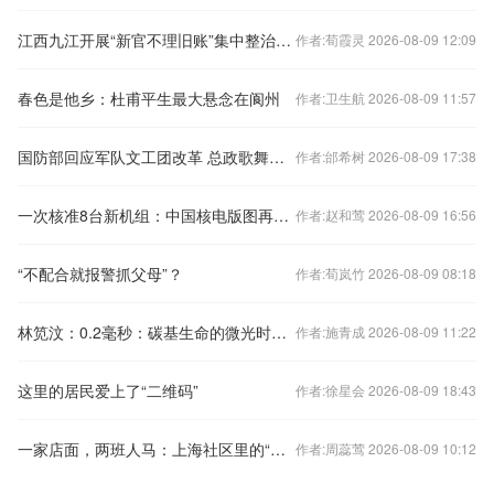
江西九江开展“新官不理旧账”集中整治——靶向发力 破解难题
作者:荀霞灵 2026-08-09 12:09
春色是他乡：杜甫平生最大悬念在阆州
作者:卫生航 2026-08-09 11:57
国防部回应军队文工团改革 总政歌舞团已改名
作者:邰希树 2026-08-09 17:38
一次核准8台新机组：中国核电版图再扩张
作者:赵和莺 2026-08-09 16:56
“不配合就报警抓父母”？
作者:荀岚竹 2026-08-09 08:18
林笕汶：0.2毫秒：碳基生命的微光时刻——读邵春堡《未来人类：科技拓展无限可能》
作者:施青成 2026-08-09 11:22
这里的居民爱上了“二维码”
作者:徐星会 2026-08-09 18:43
一家店面，两班人马：上海社区里的“拼店”生存术
作者:周蕊莺 2026-08-09 10:12