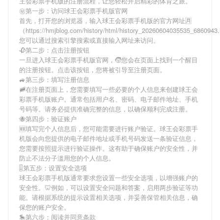
王会彩票手机版
的注册流程，让您轻松开启精彩的体育之旅。
㊙第一步：访问球王会彩票手机版官网
首先，打开您的浏览器，输入
球王会彩票手机版
的官方网址🈷
（https://hmjblog.com/history/html/history_20260604035535_686094
您可以通过搜索引擎搜索或直接输入网址来访问。
🥀第二步：点击注册按钮
一旦进入
球王会彩票手机版
官网，🧒您会在页面上找到一个醒目
的注册按钮。点击该按钮，您将被引导至注册页面。
🚙第三步：填写注册信息
🚞在注册页面上，您需要填写一些必要的个人信息来创建
球王会
彩票手机版
账户。通常包括用户名、密码、电子邮件地址、手机
号码等。请务必提供准确完整的信息，以确保顺利完成注册。
🐝第四步：验证账户
🆕填写完个人信息后，您可能需要进行账户验证。
球王会彩票手
机版
会向您提供的电子邮件地址或手机号码发送一条验证信息，
您需要按照提示进行验证操作。这有助于确保账户的安全性，并
防止不法分子滥用您的个人信息。
🎚第五步：设置安全选项
球王会彩票手机版
通常要求您设置一些安全选项，以增强账户的
安全性。🦷例如，可以设置安全问题和答案，启用两步验证等功
能。请根据系统的提示设置相关选项，并妥善保管相关信息，确
保您的账户安全。
🎠第六步：阅读并同意条款