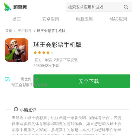
首页
安卓应用
电脑应用
MAC应用
资讯
专题
设计奖
创意应用
首页
>
应用软件
>
球王会彩票手机版
问答
球王会彩票手机版
官方
年满12周岁
下载安装
次下载
2080942
需优先下载
安全下载
球王会彩票手机版安装
小编点评
🍍导语：
球王会彩票手机版
🍰是一家备受瞩目的体育平台，⏰提
供丰富多样的体育赛事和刺激的游戏体验。如果您想加入
球王会
彩票手机版
的大家庭，参与其中的乐趣，本文将为您详细介绍
球