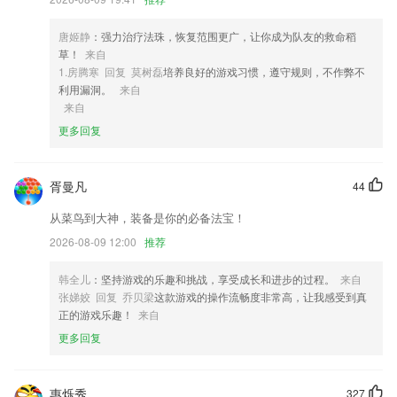
4,【丰富书源】全网跨站搜索，百万书籍免费看，下载预读随身带
5,为用户提供在住列表，让用户能够清晰看到各个在住客人详细信息
唐姬静
：强力治疗法珠，恢复范围更广，让你成为队友的救命稻
6,了解不同的选择操作更快捷，针对不同的决定可以更快的了解和查看。
草！
来自
1.房腾寒 回复 莫树磊
培养良好的游戏习惯，遵守规则，不作弊不
球王会彩票手机版软件优势
利用漏洞。
来自
来自
1.模拟考场，拥有章节练习，错题重做等多种便捷功能的执业考试软件。
更多回复
2.可以设置自动浏览和自动发音，边听边学且操作简单方便，可以让您在
学习的过程中事半功倍
3.每个健康的儿童都拥有巨大的发展潜力，有其独特的价值
胥曼凡
44
4.「文字语录集」 海量的金句，关联句子出处、作者，内容涵盖了文学
从菜鸟到大神，装备是你的必备法宝！
好句、个性签名、毒汤、鸡汤、励志、说说、名言，每句还配有高清精美
2026-08-09 12:00
推荐
的图片
5.提供了非常完善的挖煤安全管理制度，每一位办公人员都需要更好的去
韩全儿
：坚持游戏的乐趣和挑战，享受成长和进步的过程。
来自
践行。
张娣姣 回复 乔贝梁
这款游戏的操作流畅度非常高，让我感受到真
正的游戏乐趣！
来自
6.·通过爱学堂教师实现网络教学非常的方便
更多回复
球王会彩票手机版更新了什么?
.修复已知bug
惠烁秀
327