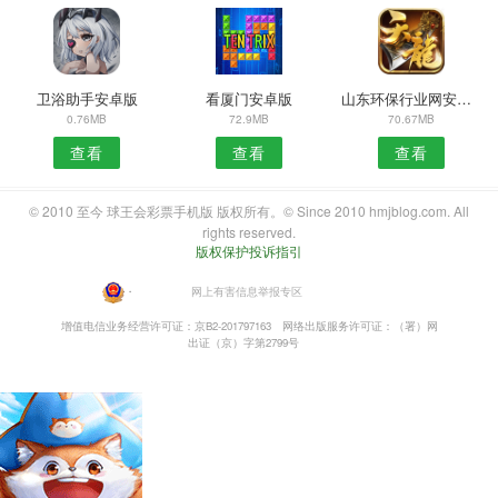
卫浴助手安卓版
看厦门安卓版
山东环保行业网安卓版
0.76MB
72.9MB
70.67MB
查看
查看
查看
© 2010 至今 球王会彩票手机版 版权所有。© Since 2010 hmjblog.com. All
rights reserved.
版权保护投诉指引
・
网上有害信息举报专区
增值电信业务经营许可证：京B2-201797163
网络出版服务许可证：（署）网
出证（京）字第2799号