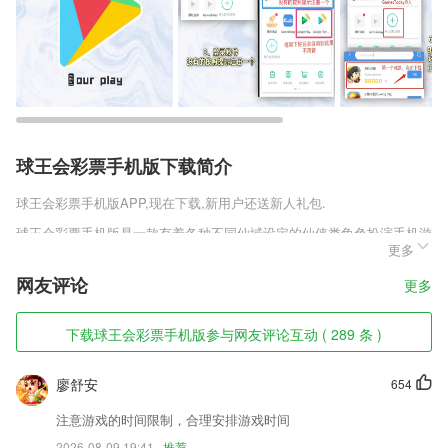
球王会彩票手机版下载简介
球王会彩票手机版
APP,现在下载,新用户还送新人礼包.
球王会彩票手机版是一款有着各种不同仙域设定的仙侠类角色扮演手机游
更多
戏，你将成为这个世界中的特殊存在，符合各种不同的顶尖体质，有着过
人的根骨和悟性。木秀成林风必摧之，你将成为所有门派追杀的对象，通
网友评论
更多
过这些特殊的存在来体验更多独有的玩法。
球王会彩票手机版软件特色
下载球王会彩票手机版参与网友评论互动 ( 289 条 )
1,学习更有效
廖舒安
654
2,包含科目众多,无需重新下载或退出应用,即可立即切换;
3,日历视图展示 记录清晰明了,操作更便捷
注意游戏的时间限制，合理安排游戏时间
2026-08-09 19:41
推荐