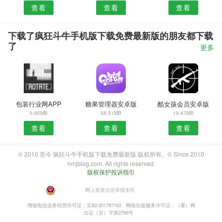
查看
查看
查看
下载了疯狂斗牛手机版下载免费最新版的朋友都下载
了
更多
包装行业网APP
糖果管理器安卓版
酷女孩会员安卓版
6.95MB
58.51MB
10.47MB
查看
查看
查看
© 2010 至今 疯狂斗牛手机版下载免费最新版 版权所有。© Since 2010
hmjblog.com. All rights reserved.
版权保护投诉指引
・
网上有害信息举报专区
增值电信业务经营许可证：京B2-201797163
网络出版服务许可证：（署）网
出证（京）字第2799号