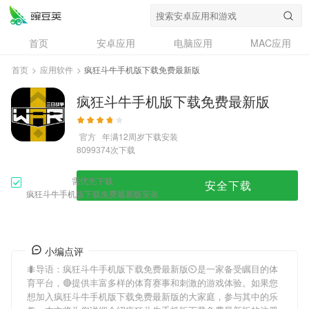
首页
安卓应用
电脑应用
MAC应用
资讯
专题
设计奖
创意应用
首页
>
应用软件
>
疯狂斗牛手机版下载免费最新版
问答
疯狂斗牛手机版下载免费最新版
官方
年满12周岁
下载安装
次下载
8099374
需优先下载
安全下载
疯狂斗牛手机版下载免费最新版安装
小编点评
🐜导语：
疯狂斗牛手机版下载免费最新版
⏲是一家备受瞩目的体
育平台，🔴提供丰富多样的体育赛事和刺激的游戏体验。如果您
想加入
疯狂斗牛手机版下载免费最新版
的大家庭，参与其中的乐