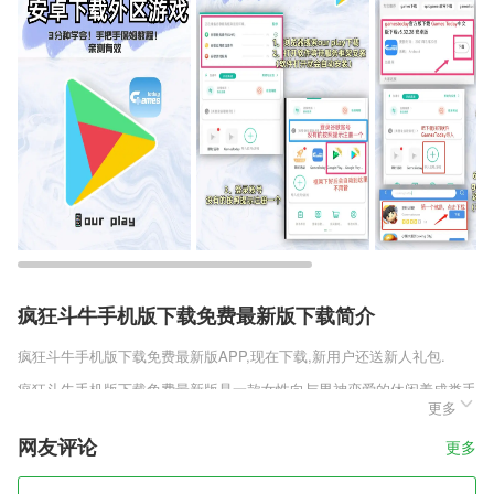
疯狂斗牛手机版下载免费最新版下载简介
疯狂斗牛手机版下载免费最新版
APP,现在下载,新用户还送新人礼包.
疯狂斗牛手机版下载免费最新版是一款女性向与男神恋爱的休闲养成类手
更多
游，游戏中有大量的男神可选，每位男神有着自己的特点和脾气，这么多
帅气的恶魔男神总有一个你会喜欢，虽然你在这里只是给他们打工，不过
网友评论
更多
能和他们在一起简直太幸福了。在游戏中有许多超可爱的恶魔男友陪你，
你可以和他们发生一些故事，努力的提升与他们的友好度可以解锁特殊剧