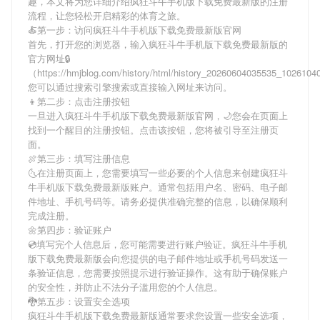
趣，本文将为您详细介绍
疯狂斗牛手机版下载免费最新版
的注册
流程，让您轻松开启精彩的体育之旅。
🍝第一步：访问疯狂斗牛手机版下载免费最新版官网
首先，打开您的浏览器，输入
疯狂斗牛手机版下载免费最新版
的
官方网址🔒
（https://hmjblog.com/history/html/history_20260604035535_102610
您可以通过搜索引擎搜索或直接输入网址来访问。
👦第二步：点击注册按钮
一旦进入
疯狂斗牛手机版下载免费最新版
官网，🌙您会在页面上
找到一个醒目的注册按钮。点击该按钮，您将被引导至注册页
面。
🍖第三步：填写注册信息
🌜在注册页面上，您需要填写一些必要的个人信息来创建
疯狂斗
牛手机版下载免费最新版
账户。通常包括用户名、密码、电子邮
件地址、手机号码等。请务必提供准确完整的信息，以确保顺利
完成注册。
🌼第四步：验证账户
💿填写完个人信息后，您可能需要进行账户验证。
疯狂斗牛手机
版下载免费最新版
会向您提供的电子邮件地址或手机号码发送一
条验证信息，您需要按照提示进行验证操作。这有助于确保账户
的安全性，并防止不法分子滥用您的个人信息。
🐉第五步：设置安全选项
疯狂斗牛手机版下载免费最新版
通常要求您设置一些安全选项，