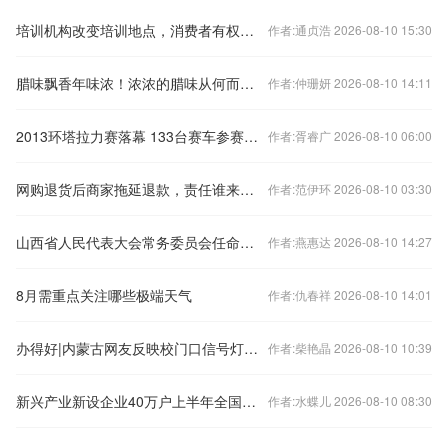
培训机构改变培训地点，消费者有权解除合同吗？（以案说法）
作者:通贞浩 2026-08-10 15:30
腊味飘香年味浓！浓浓的腊味从何而来？
作者:仲珊妍 2026-08-10 14:11
2013环塔拉力赛落幕 133台赛车参赛75台完赛
作者:胥睿广 2026-08-10 06:00
网购退货后商家拖延退款，责任谁来担？法院判了
作者:范伊环 2026-08-10 03:30
山西省人民代表大会常务委员会任命名单
作者:燕惠达 2026-08-10 14:27
8月需重点关注哪些极端天气
作者:仇春祥 2026-08-10 14:01
办得好|内蒙古网友反映校门口信号灯频发故障 官方：全旗检修
作者:柴艳晶 2026-08-10 10:39
新兴产业新设企业40万户上半年全国经营主体发展数据发布
作者:水蝶儿 2026-08-10 08:30