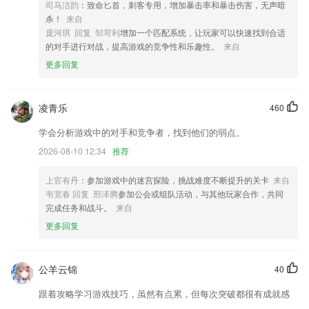
司马洁韵
：致命匕首，刺客专用，增加暴击率和暴击伤害，无声暗
4.课文反复听，重点跟读，课文句子中英文对比复读，全面提升孩子的英
杀！
来自
语口语。
庞河琪 回复 邹苛利
增加一个匹配系统，让玩家可以快速找到合适
5.让学生更好的了解各种不同的知识点，这些知识点了解更全面
的对手进行对战，提高游戏的竞争性和乐趣性。
来自
6.教授讲课，理论上机题能力快速提升
更多回复
疯狂斗牛手机版下载免费最新版更新了什么?
新增网点和停车场入口图片，指引路线更清晰
凌青乐
460
精准项目详情联系人手机号码添加中转号功能
学会分析游戏中的对手和竞争者，找到他们的弱点。
解决设置中 API 入口丢失问题
2026-08-10 12:34
推荐
新增货找车路径规划功能
上官有丹
：参加游戏中的迷宫探险，挑战难度不断提升的关卡
来自
新增「3D塑颜」3D面部转向调整，自然重塑面部方向
韦宽春 回复 邢泽腾
参加公会或组队活动，与其他玩家合作，共同
完成任务和战斗。
来自
阅看大字版
更多回复
联系我们
以上就是疯狂斗牛手机版下载免费最新版的介绍，如果您喜欢这款软件，
您可以到应用商店进行打分评论，说出您的使用经历，以帮助我们更好的
公羊云锦
40
对产品进行优化修改。
跟着攻略学习游戏技巧，虽然有点累，但每次突破都很有成就感