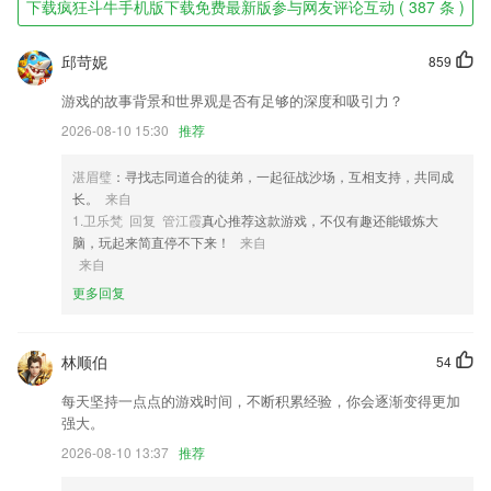
情。
下载疯狂斗牛手机版下载免费最新版参与网友评论互动 ( 387 条 )
疯狂斗牛手机版下载免费最新版软件特色
邱苛妮
859
1,有声故事、儿歌：能够增长孩子知识面，陶冶孩子的情操，促进脑力智
力的发育；
游戏的故事背景和世界观是否有足够的深度和吸引力？
2026-08-10 15:30
推荐
2,海量书库:你想看的,这里都有!
3,同一问题思考不同解决方法。对与数学有关的事物保持好奇心，保持良
湛眉璧
：寻找志同道合的徒弟，一起征战沙场，互相支持，共同成
好的专注力和自控力
长。
来自
4,模拟衣服布料效果；
1.卫乐梵 回复 管江霞
真心推荐这款游戏，不仅有趣还能锻炼大
脑，玩起来简直停不下来！
来自
5,转载自pp助手！
来自
6,在美化功能中，选择一张您喜欢的图片，进行裁剪，之后选择您喜欢的
更多回复
贴纸、滤镜、标签
疯狂斗牛手机版下载免费最新版软件优势
林顺伯
54
1.根据浏览者的角色，进行信息专属推送
每天坚持一点点的游戏时间，不断积累经验，你会逐渐变得更加
2.·鼓励分享见解、体验和对未来的想象，做有价值的传播
强大。
3.从语法开始讲解教学，循序渐进。包含日常语言讲解，让您快速学习常
2026-08-10 13:37
推荐
用韩语，贴近生活，学以致用。