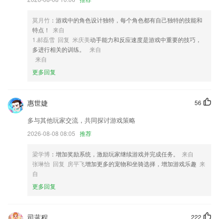
4,专业服务 全程陪伴
莫月竹
：游戏中的角色设计独特，每个角色都有自己独特的技能和
5,1优化数据更新问题。
特点！
来自
6,各类基本解法，秒杀技巧应有尽有，帮你快速提分，总结常见考试陷
1.郝磊雪 回复 米庆美
动手能力和反应速度是游戏中重要的技巧，
阱，让你轻松应对考试。
多进行相关的训练。
来自
来自
捕鱼爆机王软件优势
更多回复
1.主要针对要考驾照人群的学习平台，为我们带来了很多优质的驾考资
源。
惠世婕
56
2.★双语读音准确清晰、高清图片孩子使用不伤眼，不是那些粗糙软件能
比的。
多与其他玩家交流，共同探讨游戏策略
3.贴心的学习管家：浏览先前背诵过的单词，真正做到查缺补漏
2026-08-08 08:05
推荐
4.：忘记密码，修改个人信息，黑名单，关心我的人。
梁学博
：增加奖励系统，激励玩家继续游戏并完成任务。
来自
5.带来的都是以儿童喜好为主的儿童绘本书籍，让更多人能够简单学习绘
张琳怡 回复 房平飞
增加更多的宠物和坐骑选择，增加游戏乐趣
来
本书籍；
自
6.王牌教辅，一课一练
更多回复
捕鱼爆机王更新了什么?
软件便捷的为您提供录音识别服务，轻按即可录音，录制完成之后一键点
司蓝程
222