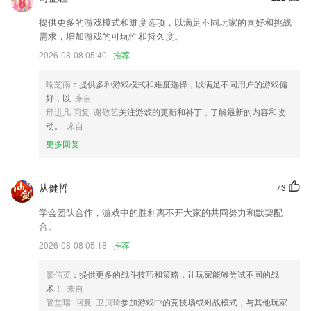
击即可识别，语音识别后的内容可以进行中英文一键翻译一键复制
提供更多的游戏模式和难度选项，以满足不同玩家的喜好和挑战
优化本地圈复制文字的弹窗样式。
需求，增加游戏的可玩性和持久度。
差旅费核销支持关联发票池关联预算表
2026-08-08 05:40
推荐
正常更新版本
喻芝雨
：提供多种游戏模式和难度选择，以满足不同用户的游戏偏
发起人无法继续管理日程时，可将日程转让给他人，方便日程管理。
好，以
来自
邢进凡 回复 谢敬艺
关注游戏的更新和补丁，了解最新的内容和改
【装机】省心简单又安全，常用软件一键换；
动。
来自
联系我们
更多回复
以上就是捕鱼爆机王的介绍，如果您喜欢这款软件，您可以到应用商店进
行打分评论，说出您的使用经历，以帮助我们更好的对产品进行优化修
改。
从健哲
73
学会团队合作，游戏中的胜利离不开大家的共同努力和默契配
合。
2026-08-08 05:18
推荐
廖信英
：提供更多的战斗技巧和策略，让玩家能够尝试不同的战
术！
来自
管堂瑞 回复 卫贝琦
参加游戏中的竞技场或对战模式，与其他玩家