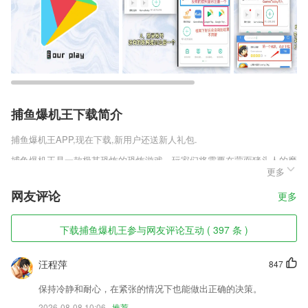
捕鱼爆机王下载简介
捕鱼爆机王
APP,现在下载,新用户还送新人礼包.
捕鱼爆机王是一款极其恐怖的恐怖游戏，玩家们将需要在蒙面猪头人的魔
更多
抓之下逃生，而手拿狼牙棒的猪头人可不是吃素的。可怕的破坏力使得玩
家们不能正面刚。超多的道具等你去收集，帮助通过关卡，喜欢这款游戏
网友评论
更多
的朋友赶紧下载吧。
捕鱼爆机王软件特色
下载捕鱼爆机王参与网友评论互动 ( 397 条 )
1,展现技术和无线通信技术，为用户提供便捷的用车服务。
汪程萍
847
2,多格式转换
3,用户可通过客户端，第一时间了解龙江政治、经济、民生、服务等方面
保持冷静和耐心，在紧张的情况下也能做出正确的决策。
的动态，同时提供各种便民服务，
2026-08-08 10:06
推荐