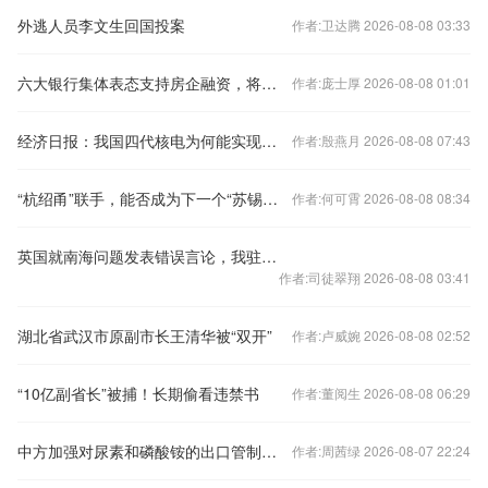
外逃人员李文生回国投案
作者:卫达腾 2026-08-08 03:33
六大银行集体表态支持房企融资，将如何影响楼市？
作者:庞士厚 2026-08-08 01:01
经济日报：我国四代核电为何能实现领跑
作者:殷燕月 2026-08-08 07:43
“杭绍甬”联手，能否成为下一个“苏锡常”？
作者:何可霄 2026-08-08 08:34
英国就南海问题发表错误言论，我驻英使馆：提出严正交涉
作者:司徒翠翔 2026-08-08 03:41
湖北省武汉市原副市长王清华被“双开”
作者:卢威婉 2026-08-08 02:52
“10亿副省长”被捕！长期偷看违禁书
作者:董阅生 2026-08-08 06:29
中方加强对尿素和磷酸铵的出口管制？外交部回应
作者:周茜绿 2026-08-07 22:24