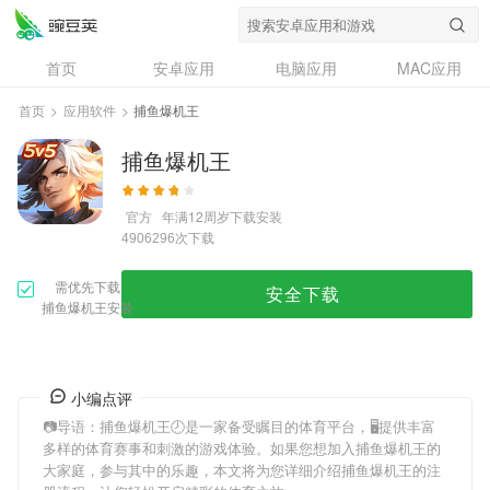
首页
安卓应用
电脑应用
MAC应用
资讯
专题
设计奖
创意应用
首页
>
应用软件
>
捕鱼爆机王
问答
捕鱼爆机王
官方
年满12周岁
下载安装
次下载
4906296
需优先下载
安全下载
捕鱼爆机王安装
小编点评
📷导语：
捕鱼爆机王
🕗是一家备受瞩目的体育平台，🖥提供丰富
多样的体育赛事和刺激的游戏体验。如果您想加入
捕鱼爆机王
的
大家庭，参与其中的乐趣，本文将为您详细介绍
捕鱼爆机王
的注