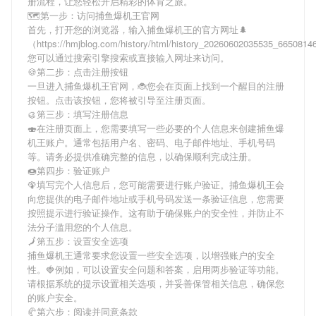
册流程，让您轻松开启精彩的体育之旅。
🗺第一步：访问捕鱼爆机王官网
首先，打开您的浏览器，输入
捕鱼爆机王
的官方网址🌲
（https://hmjblog.com/history/html/history_20260602035535_665081
您可以通过搜索引擎搜索或直接输入网址来访问。
🍪第二步：点击注册按钮
一旦进入
捕鱼爆机王
官网，🐞您会在页面上找到一个醒目的注册
按钮。点击该按钮，您将被引导至注册页面。
🥮第三步：填写注册信息
🍣在注册页面上，您需要填写一些必要的个人信息来创建
捕鱼爆
机王
账户。通常包括用户名、密码、电子邮件地址、手机号码
等。请务必提供准确完整的信息，以确保顺利完成注册。
🍩第四步：验证账户
🦚填写完个人信息后，您可能需要进行账户验证。
捕鱼爆机王
会
向您提供的电子邮件地址或手机号码发送一条验证信息，您需要
按照提示进行验证操作。这有助于确保账户的安全性，并防止不
法分子滥用您的个人信息。
🗾第五步：设置安全选项
捕鱼爆机王
通常要求您设置一些安全选项，以增强账户的安全
性。🍓例如，可以设置安全问题和答案，启用两步验证等功能。
请根据系统的提示设置相关选项，并妥善保管相关信息，确保您
的账户安全。
🥐第六步：阅读并同意条款