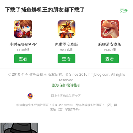
下载了捕鱼爆机王的朋友都下载了
更多
小时光提醒APP
忽啦圈安卓版
彩联港安卓版
56.88MB
90.14MB
46.87MB
查看
查看
查看
© 2010 至今 捕鱼爆机王 版权所有。© Since 2010 hmjblog.com. All rights
reserved.
版权保护投诉指引
・
网上有害信息举报专区
增值电信业务经营许可证：京B2-201797163
网络出版服务许可证：（署）网
出证（京）字第2799号