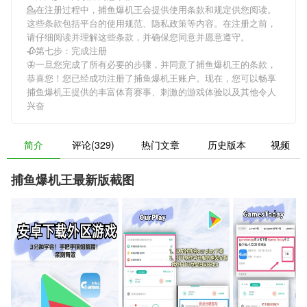
💁在注册过程中，
捕鱼爆机王
会提供使用条款和规定供您阅读。
这些条款包括平台的使用规范、隐私政策等内容。在注册之前，
请仔细阅读并理解这些条款，并确保您同意并愿意遵守。
🥀第七步：完成注册
🦋一旦您完成了所有必要的步骤，并同意了
捕鱼爆机王
的条款，
恭喜您！您已经成功注册了捕鱼爆机王账户。现在，您可以畅享
捕鱼爆机王
提供的丰富体育赛事、刺激的游戏体验以及其他令人
兴奋
简介
评论(329)
热门文章
历史版本
视频
捕鱼爆机王最新版截图