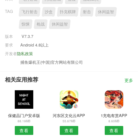
TAG
飞行射击
沙盒
扑克棋牌
射击
休闲益智
惊悚
枪战
休闲益智
版本
V7.3.7
要求
Android 4.8以上
开发者
隐私政策
捕鱼爆机王(中国)官方网站有限公司
相关应用推荐
更多
保健品门户安卓版
河东区文化云APP
1充电有赏APP
88.19MB
55.67MB
8.60MB
查看
查看
查看