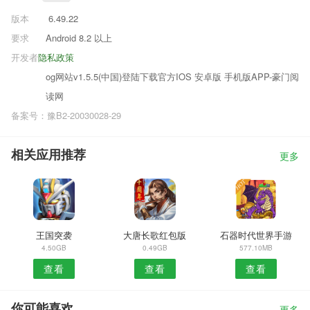
版本
6.49.22
要求
Android 8.2 以上
开发者
隐私政策
og网站v1.5.5(中国)登陆下载官方IOS 安卓版 手机版APP-豪门阅
读网
备案号：豫B2-20030028-29
相关应用推荐
更多
王国突袭
大唐长歌红包版
石器时代世界手游
4.50GB
0.49GB
577.10MB
查看
查看
查看
你可能喜欢