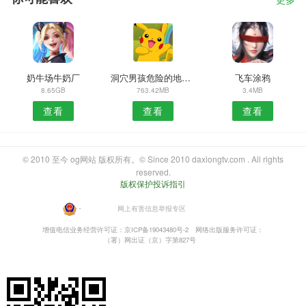
更多
奶牛场牛奶厂
洞穴男孩危险的地下城
飞车涂鸦
8.65GB
763.42MB
3.4MB
查看
查看
查看
© 2010 至今 og网站 版权所有。© Since 2010 daxiongtv.com . All rights
reserved.
版权保护投诉指引
・
网上有害信息举报专区
增值电信业务经营许可证：京ICP备19043480号-2
网络出版服务许可证：
（署）网出证（京）字第827号