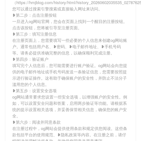
（https://hmjblog.com/history/html/history_20260602035535_027876
您可以通过搜索引擎搜索或直接输入网址来访问。
❥第二步：点击注册按钮
一旦进入og网站官网，您会在页面上找到一个醒目的注册按钮。
点击该按钮，您将被引导至注册页面。
❥第三步：填写注册信息
在注册页面上，您需要填写一些必要的个人信息来创建og网站账
户。通常包括用户名、❥密码、❥电子邮件地址、❥手机号码
等。请务必提供准确完整的信息，以确保顺利完成注册。
❥第四步：验证账户
填写完个人信息后，您可能需要进行账户验证。og网站会向您提
供的电子邮件地址或手机号码发送一条验证信息，您需要按照提
示进行验证操作。这有助于确保账户的安全性，并防止不法分子
滥用您的个人信息。
❥第五步：设置安全选项
og网站通常要求您设置一些安全选项，以增强账户的安全性。例
如，可以设置安全问题和答案，启用两步验证等功能。请根据系
统的提示设置相关选项，并妥善保管相关信息，确保您的账户安
全。
❥第六步：阅读并同意条款
在注册过程中，og网站会提供使用条款和规定供您阅读。这些条
款包括平台的使用规范、❥隐私政策等内容。在注册之前，请仔
细阅读并理解这些条款，并确保您同意并愿意遵守。