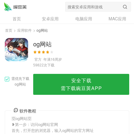
og网站
首页
安卓应用
电脑应用
MAC应用
资讯
专题
设计奖
创意应用
首页
>
应用软件
>
og网站
问答
og网站
官方
年满16周岁
次下载
59822
需优先下载
安全下载
og网站
需下载豌豆荚APP
软件教程
🈳og网站🈳
❥第一步：访问og网站官网
首先，打开您的浏览器，输入og网站的官方网址