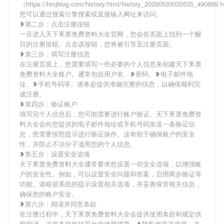
（https://hmjblog.com/history/html/history_20260530035535_490699
您可以通过搜索引擎搜索或直接输入网址来访问。
❥第二步：点击注册按钮
一旦进入天下釆票免费资料大全官网，您会在页面上找到一个醒
目的注册按钮。点击该按钮，您将被引导至注册页面。
❥第三步：填写注册信息
在注册页面上，您需要填写一些必要的个人信息来创建天下釆票
免费资料大全账户。通常包括用户名、❥密码、❥电子邮件地
址、❥手机号码等。请务必提供准确完整的信息，以确保顺利完
成注册。
❥第四步：验证账户
填写完个人信息后，您可能需要进行账户验证。天下釆票免费资
料大全会向您提供的电子邮件地址或手机号码发送一条验证信
息，您需要按照提示进行验证操作。这有助于确保账户的安全
性，并防止不法分子滥用您的个人信息。
❥第五步：设置安全选项
天下釆票免费资料大全通常要求您设置一些安全选项，以增强账
户的安全性。例如，可以设置安全问题和答案，启用两步验证等
功能。请根据系统的提示设置相关选项，并妥善保管相关信息，
确保您的账户安全。
❥第六步：阅读并同意条款
在注册过程中，天下釆票免费资料大全会提供使用条款和规定供
您阅读。这些条款包括平台的使用规范、❥隐私政策等内容。在