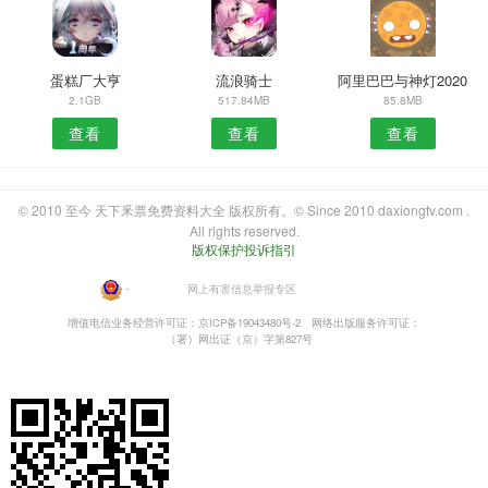
蛋糕厂大亨
流浪骑士
阿里巴巴与神灯2020
2.1GB
517.84MB
85.8MB
查看
查看
查看
© 2010 至今 天下釆票免费资料大全 版权所有。© Since 2010 daxiongtv.com .
All rights reserved.
版权保护投诉指引
・
网上有害信息举报专区
增值电信业务经营许可证：京ICP备19043480号-2
网络出版服务许可证：
（署）网出证（京）字第827号