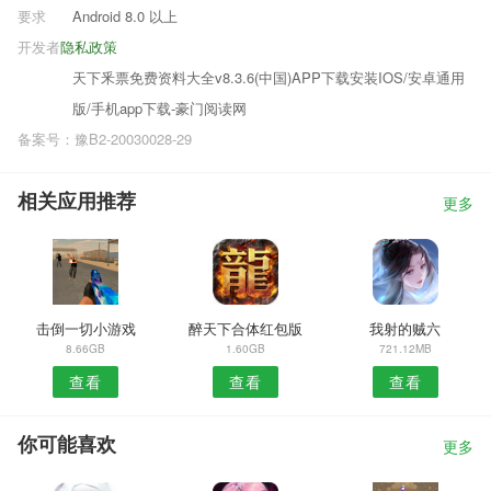
要求
Android 8.0 以上
开发者
隐私政策
天下釆票免费资料大全v8.3.6(中国)APP下载安装IOS/安卓通用
版/手机app下载-豪门阅读网
备案号：豫B2-20030028-29
相关应用推荐
更多
击倒一切小游戏
醉天下合体红包版
我射的贼六
8.66GB
1.60GB
721.12MB
查看
查看
查看
你可能喜欢
更多