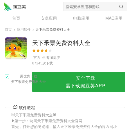
天下釆票免费资料大全
首页
安卓应用
电脑应用
MAC应用
资讯
专题
设计奖
创意应用
首页
>
应用软件
>
天下釆票免费资料大全
问答
天下釆票免费资料大全
官方
年满16周岁
次下载
87245
需优先下载
安全下载
天下釆票免费资料大全
需下载豌豆荚APP
软件教程
🕍天下釆票免费资料大全🕍
❥第一步：访问天下釆票免费资料大全官网
首先，打开您的浏览器，输入天下釆票免费资料大全的官方网址