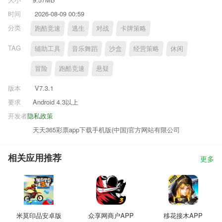
时间
2026-08-09 00:59
分类
跑酷竞速
逃生
对战
卡牌策略
TAG
辅助工具
音乐舞蹈
沙盒
经营策略
休闲
冒险
跑酷竞速
悬疑
版本
V7.3.1
要求
Android 4.3以上
开发者
隐私政策
天天365彩票app下载手机版(中国)官方网站有限公司
相关应用推荐
更多
米莫印品安卓版
众享网商户APP
移花接木APP