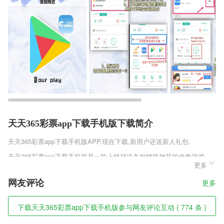
天天365彩票app下载手机版下载简介
天天365彩票app下载手机版
APP,现在下载,新用户还送新人礼包.
天天365彩票app下载手机版是一款上线就送各种绝版神装的传奇游戏，
更多
各种极品属性的武器和装备开局就可以免费获得，让你你能够轻松刀刀9
99，满屏幕都是光柱各种神器装备爆到你看不清，一键自动捡取的装备
网友评论
更多
的游戏就在这里哦。喜欢的朋友怎么可以错过月神传说法神版!
天天365彩票app下载手机版软件特色
下载天天365彩票app下载手机版参与网友评论互动 ( 774 条 )
1,可按照不同的分类标签查找自己想要的信息内容，都是很方便的！