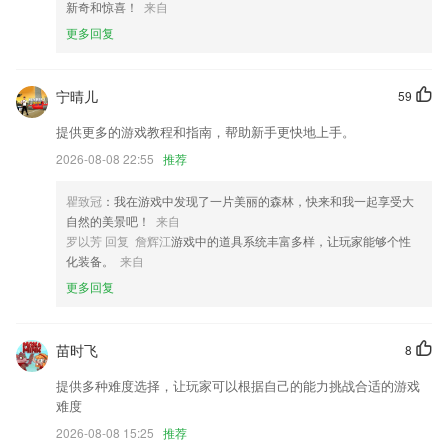
新奇和惊喜！
来自
对部分页面的样式和职位展示进行了优化
更多回复
【升级】更新高德定位SDK
启动「知识的剧场」重建计划，首个场馆将于近期对全宇宙公民开放，敬
宁晴儿
59
请期待
提供更多的游戏教程和指南，帮助新手更快地上手。
腐，腐次元，腐漫画，腐漫，这里有你喜欢的二次元CP日常。
2026-08-08 22:55
推荐
更换绑定手机号；
联系我们
瞿致冠
：我在游戏中发现了一片美丽的森林，快来和我一起享受大
以上就是天天365彩票app下载手机版的介绍，如果您喜欢这款软件，您
自然的美景吧！
来自
可以到应用商店进行打分评论，说出您的使用经历，以帮助我们更好的对
罗以芳 回复 詹辉江
游戏中的道具系统丰富多样，让玩家能够个性
产品进行优化修改。
化装备。
来自
更多回复
苗时飞
8
提供多种难度选择，让玩家可以根据自己的能力挑战合适的游戏
难度
2026-08-08 15:25
推荐