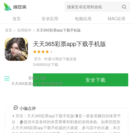
首页
安卓应用
电脑应用
MAC应用
资讯
专题
设计奖
创意应用
首页
>
应用软件
>
天天365彩票app下载手机版
问答
天天365彩票app下载手机版
官方
年满12周岁
下载安装
次下载
5468904
需优先下载
安全下载
天天365彩票app下载手机版安装
小编点评
👧导语：
天天365彩票app下载手机版
🌗是一家备受瞩目的体育平
台，🏚提供丰富多样的体育赛事和刺激的游戏体验。如果您想加
入
天天365彩票app下载手机版
的大家庭，参与其中的乐趣，本文