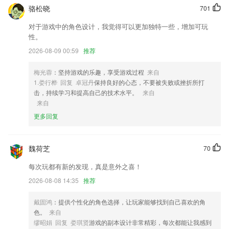
骆松晓
701
2,不同好，不同圈子加入个你喜欢的圈子吧
3,还有很多其他的服务，可以直接导出，也可以缓存下载。
对于游戏中的角色设计，我觉得可以更加独特一些，增加可玩
性。
4,案例好课，操刀手深度解剖
2026-08-09 00:59
推荐
5,不用排队便可知晓专家出诊信息，直接预约知名专家号。
6,运动侦测: 在触发后可以通过邮件和推送自动报警，为您节省流量；
梅光蓉
：坚持游戏的乐趣，享受游戏过程
来自
1.娄行桦 回复 卓冠丹
保持良好的心态，不要被失败或挫折所打
天天365彩票app下载手机版软件优势
击，持续学习和提高自己的技术水平。
来自
来自
1.·提供很多学习的信息，在这里能够掌握学习的要求
更多回复
2.软件里面还有很多不同的软件功能的体验，让孩子通过软件得到了很好
的使用。
3.●进阶学单词 魔术卡片来帮忙
魏荷芝
70
4.专业教师为你授课，对不同年级不同班级明确的分类；
每次玩都有新的发现，真是意外之喜！
5.身份认证、教育、身份认证快速准确，是智慧时代的瑰宝
2026-08-08 14:35
推荐
6.一对一答疑，针对性批改练习，课后辅导，学的多记得牢。
戴固鸿
：提供个性化的角色选择，让玩家能够找到自己喜欢的角
天天365彩票app下载手机版更新了什么?
色。
来自
缪昭娟 回复 娄琪贤
游戏的副本设计非常精彩，每次都能让我感到
空气预警图标更新和优化