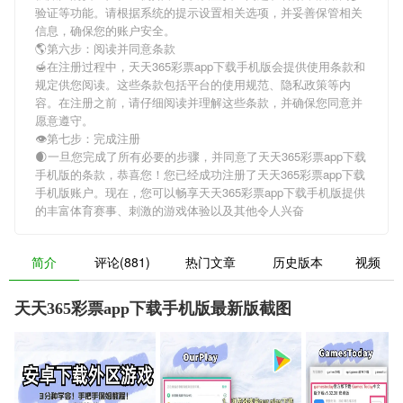
验证等功能。请根据系统的提示设置相关选项，并妥善保管相关
信息，确保您的账户安全。
🌎第六步：阅读并同意条款
🍯在注册过程中，
天天365彩票app下载手机版
会提供使用条款和
规定供您阅读。这些条款包括平台的使用规范、隐私政策等内
容。在注册之前，请仔细阅读并理解这些条款，并确保您同意并
愿意遵守。
👁第七步：完成注册
🌒一旦您完成了所有必要的步骤，并同意了
天天365彩票app下载
手机版
的条款，恭喜您！您已经成功注册了天天365彩票app下载
手机版账户。现在，您可以畅享
天天365彩票app下载手机版
提供
的丰富体育赛事、刺激的游戏体验以及其他令人兴奋
简介
评论(881)
热门文章
历史版本
视频
天天365彩票app下载手机版最新版截图