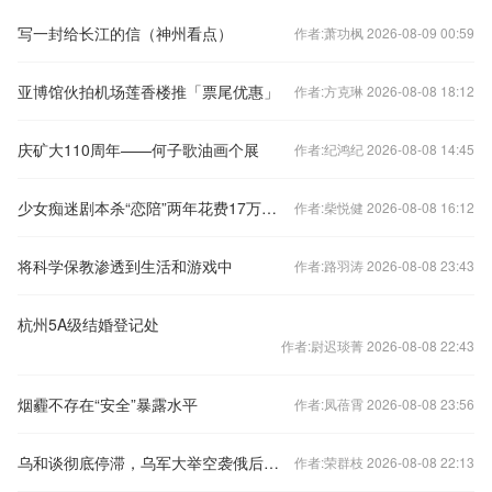
写一封给长江的信（神州看点）
作者:萧功枫 2026-08-09 00:59
亚博馆伙拍机场莲香楼推「票尾优惠」
作者:方克琳 2026-08-08 18:12
庆矿大110周年——何子歌油画个展
作者:纪鸿纪 2026-08-08 14:45
少女痴迷剧本杀“恋陪”两年花费17万，偷卖家中黄金、借债10万也要继续玩
作者:柴悦健 2026-08-08 16:12
将科学保教渗透到生活和游戏中
作者:路羽涛 2026-08-08 23:43
杭州5A级结婚登记处
作者:尉迟琰菁 2026-08-08 22:43
烟霾不存在“安全”暴露水平
作者:凤蓓霄 2026-08-08 23:56
乌和谈彻底停滞，乌军大举空袭俄后方，财政差距注定俄方不会妥协
作者:荣群枝 2026-08-08 22:13