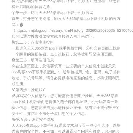
将为您详细介绍
天天365彩票app下载手机版
的注册流程，让您轻
松开启精彩的体育之旅。
🕥第一步：访问天天365彩票app下载手机版官网
首先，打开您的浏览器，输入
天天365彩票app下载手机版
的官方
网址🏚
（https://hmjblog.com/history/html/history_20260529035535_521004
您可以通过搜索引擎搜索或直接输入网址来访问。
🚔第二步：点击注册按钮
一旦进入
天天365彩票app下载手机版
官网，🕣您会在页面上找到
一个醒目的注册按钮。点击该按钮，您将被引导至注册页面。
🏦第三步：填写注册信息
🙍在注册页面上，您需要填写一些必要的个人信息来创建
天天
365彩票app下载手机版
账户。通常包括用户名、密码、电子邮件
地址、手机号码等。请务必提供准确完整的信息，以确保顺利完
成注册。
🍹第四步：验证账户
🌾填写完个人信息后，您可能需要进行账户验证。
天天365彩票
app下载手机版
会向您提供的电子邮件地址或手机号码发送一条
验证信息，您需要按照提示进行验证操作。这有助于确保账户的
安全性，并防止不法分子滥用您的个人信息。
🎭第五步：设置安全选项
天天365彩票app下载手机版
通常要求您设置一些安全选项，以增
强账户的安全性。🌵例如，可以设置安全问题和答案，启用两步