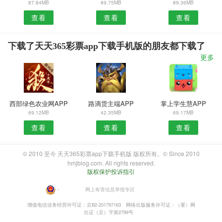
87.84MB
89.75MB
89.36MB
查看
查看
查看
下载了天天365彩票app下载手机版的朋友都下载了
更多
西部绿色农业网APP
路滴货主端APP
掌上学生慧APP
69.12MB
42.35MB
69.17MB
查看
查看
查看
© 2010 至今 天天365彩票app下载手机版 版权所有。© Since 2010
hmjblog.com. All rights reserved.
版权保护投诉指引
・
网上有害信息举报专区
增值电信业务经营许可证：京B2-201797163
网络出版服务许可证：（署）网
出证（京）字第2799号