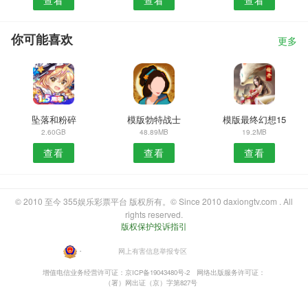
你可能喜欢
更多
坠落和粉碎
模版勃特战士
模版最终幻想15
2.60GB
48.89MB
19.2MB
查看
查看
查看
© 2010 至今 355娱乐彩票平台 版权所有。© Since 2010 daxiongtv.com . All
rights reserved.
版权保护投诉指引
・
网上有害信息举报专区
增值电信业务经营许可证：京ICP备19043480号-2
网络出版服务许可证：
（署）网出证（京）字第827号