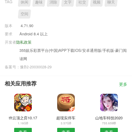
TAG
休闲
趣味
消除
文字
社交
视频
聊天
空间
版本
4.71.90
要求
Android 8.4 以上
开发者
隐私政策
355娱乐彩票平台(中国)APP下载IOS/安卓通用版/手机版-豪门阅
读网
备案号：豫B2-20030028-29
相关应用推荐
更多
tft云顶之弈10.17
超现实停车
山地车特技2020
1.16GB
3.57GB
755.65MB
查看
查看
查看