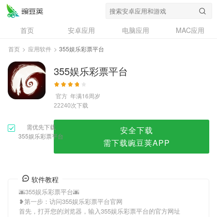
355娱乐彩票平台
首页
安卓应用
电脑应用
MAC应用
资讯
专题
设计奖
创意应用
首页
>
应用软件
>
355娱乐彩票平台
问答
355娱乐彩票平台
官方
年满16周岁
次下载
22240
需优先下载
安全下载
355娱乐彩票平台
需下载豌豆荚APP
软件教程
🌆355娱乐彩票平台🌆
❥第一步：访问355娱乐彩票平台官网
首先，打开您的浏览器，输入355娱乐彩票平台的官方网址