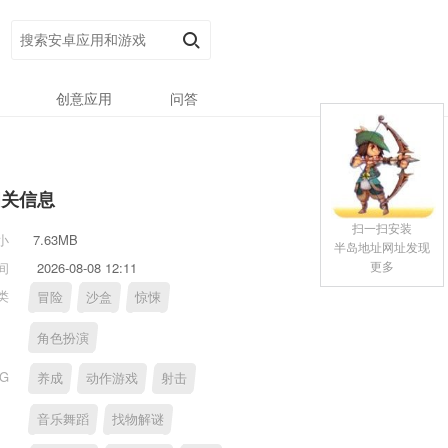
创意应用
问答
相关信息
扫一扫安装
小
7.63MB
半岛地址网址发现
更多
间
2026-08-08 12:11
类
冒险
沙盒
惊悚
角色扮演
AG
养成
动作游戏
射击
音乐舞蹈
找物解谜