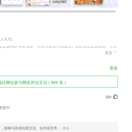
新人礼包.
奇类RPG手机游戏，完美的复刻了经典的1.76版本的传奇端游，众多
更多
。经典的三大职业设定，魔幻写实画风打造，红名爆装，多人同屏，沙
斗。喜欢的小伙伴们快来趣趣手游网下载这款生肖传奇纯净版吧!
更多
5流行音乐。
址网址参与网友评论互动 ( 969 条 )
用云空间存储，可重复回看
531
的生活场景，轻松收获童年的成长乐趣
醉其中
；
富，能够与其他玩家交流、合作或竞争，
来自