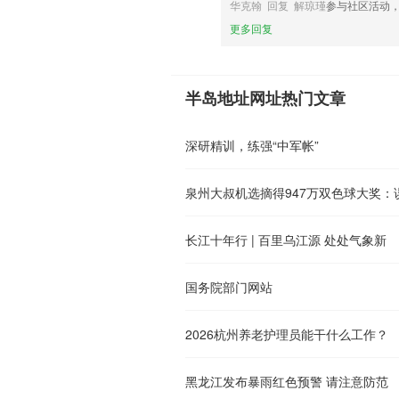
华克翰 回复 解琼瑾
参与社区活动
更多回复
半岛地址网址热门文章
深研精训，练强“中军帐”
泉州大叔机选摘得947万双色球大奖：
长江十年行 | 百里乌江源 处处气象新
国务院部门网站
2026杭州养老护理员能干什么工作？
黑龙江发布暴雨红色预警 请注意防范