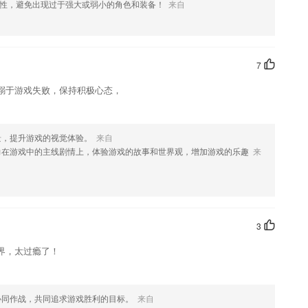
性，避免出现过于强大或弱小的角色和装备！
来自
欢这款软件，您可以到应用商店进行打分评论，说出您的使用经历，以
7
溺于游戏失败，保持积极心态，
景，提升游戏的视觉体验。
来自
力在游戏中的主线剧情上，体验游戏的故事和世界观，增加游戏的乐趣
来
3
界，太过瘾了！
协同作战，共同追求游戏胜利的目标。
来自