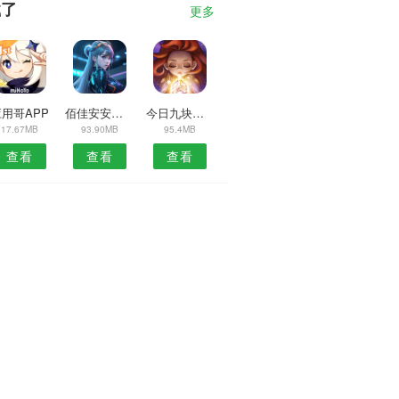
载了
更多
用哥APP
佰佳安安卓版
今日九块九安卓版
17.67MB
93.90MB
95.4MB
查看
查看
查看