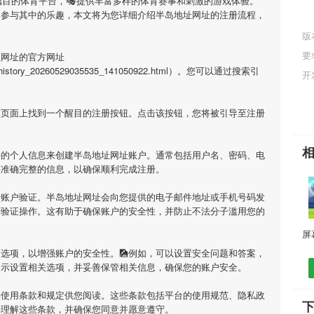
瞩目的体育平台，🎭提供丰富多样的体育赛事和刺激的游戏体验。
，参与其中的乐趣，本文将为您详细介绍
半岛地址网址
的注册流程，
版
要
址网址
的官方网址
/html/history_20260529035535_141050922.html）。您可以通过搜索引
开
在页面上找到一个醒目的注册按钮。点击该按钮，您将被引导至注册
要的个人信息来创建
半岛地址网址
账户。通常包括用户名、密码、电
供准确完整的信息，以确保顺利完成注册。
行账户验证。
半岛地址网址
会向您提供的电子邮件地址或手机号码发
行验证操作。这有助于确保账户的安全性，并防止不法分子滥用您的
选项，以增强账户的安全性。🎑例如，可以设置安全问题和答案，
提示设置相关选项，并妥善保管相关信息，确保您的账户安全。
供使用条款和规定供您阅读。这些条款包括平台的使用规范、隐私政
并理解这些条款，并确保您同意并愿意遵守。