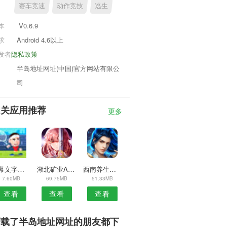
赛车竞速
动作竞技
逃生
本
V0.6.9
求
Android 4.6以上
发者
隐私政策
半岛地址网址(中国)官方网站有限公
司
相关应用推荐
更多
屏幕文字复制APP
湖北矿业APP
西南养生保健安卓版
7.60MB
69.75MB
51.33MB
查看
查看
查看
下载了半岛地址网址的朋友都下