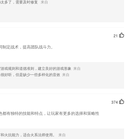
G太多了，需要及时修复
来自
数据统计全平台2正确率，掌握重点难点；同时后台分析易错点，并辅以收
点。
康医疗方面的知识。
21
同制定战术，提高团队战斗力。
术课程学习好，在家也能轻松学到新内容；
忆单词
守游戏规则和道德准则，建立良好的游戏形象
来自
乐很好听，但是缺少一些多样化的音效
来自
374
数据
色都有独特的技能和特点，让玩家有更多的选择和策略性
 by Xwite
害和火抗能力，适合火系法师使用。
来自