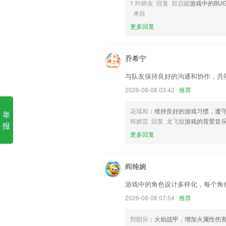
1.叶静友 回复 郑启妮
游戏中的BU
来自
1.·针对性训练发音难点逐一突破
更多回复
2.每门课程包括415套预测卷，通过大
藏笔记等功能，从而通过练题扫清考试盲
乔希宁
3.拥有专家授课的模式，可以学习更多健
4.全书中文翻译
与队友保持良好的沟通和协作，共
5.传统的教学模式效果肯定互联网云端技
2026-08-08 03:42
推荐
6.艾宾浩斯记忆曲线能帮您更加高效的记
花瑶和
：维持良好的游戏习惯，遵
举
半岛地址网址更新了什么?
韩娇芸 回复 龙飞馥
游戏的背景音
报
更多回复
精选内容分区呈现
扩展服务页面优化
阎翰婉
中标价查询帮助用户及时高效的查询行业
素材库支持上传海外资源
游戏中的角色设计多样化，每个角
重要更改：登录按钮支持调用登录URL里的函数
2026-08-08 07:54
推荐
改名备忘录记事
邢朗乐
：火焰战甲，增加火属性伤