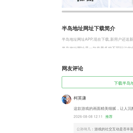
半岛地址网址下载简介
半岛地址网址
APP,现在下载,新用户还送
半岛地址网址是一款有着多种不同玩法的传
经典的玩法，带你体验最纯真的传奇玩法
城开打等经典震撼玩法，让你体验热血战
网友评论
半岛地址网址软件特色
1,可以随意选择视频音乐，随时更新226
下载半岛地
2,点击加速，一秒百下
3,反复对照，提升练习，线上考级视频采
柯英谦
4,适配年龄的交互式动画绘本，贴合孩子
这款游戏的画面精美细腻，让人沉
5,结识精英，人脉求职，让找工作更轻松
2026-08-08 12:11
推荐
6,◆湖北最快
公孙琦凡
：游戏的社交互动是否丰
半岛地址网址软件优势