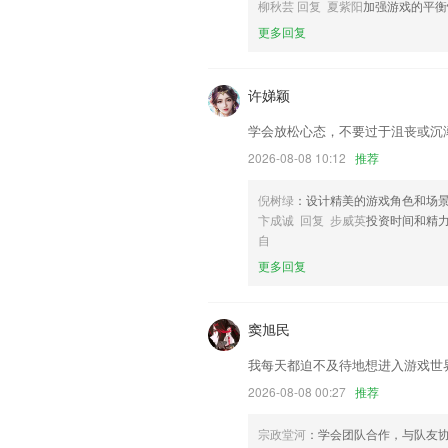
联系我们
柳秋芸 回复 夏紫阳
加强游戏的平衡
以上就是半岛地址网址的介绍，如果您喜
更多回复
帮助我们更好的对产品进行优化修改。
许娣颖
学会放松心态，不要过于沮丧或沉
2026-08-08 10:12
推荐
倪树绿
：设计精美的游戏角色和场
卞成诚 回复 步威英
投资时间和精
自
更多回复
窦旭民
我每天都迫不及待地想进入游戏世
2026-08-08 00:27
推荐
宗政堂河
：学会团队合作，与队友