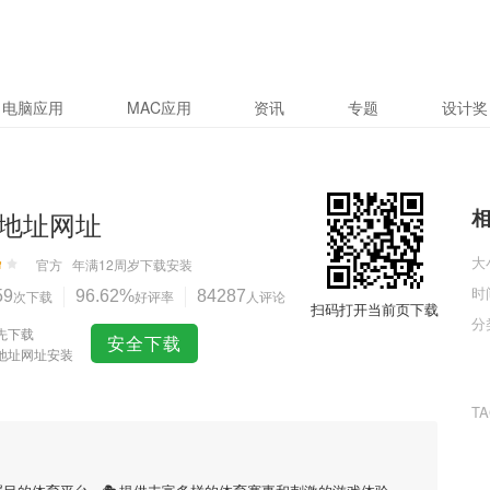
电脑应用
MAC应用
资讯
专题
设计奖
地址网址
大
官方
年满12周岁
下载安装
时
59
次下载
96.62%
好评率
84287
人评论
扫码打开当前页下载
分
先下载
安全下载
地址网址安装
T