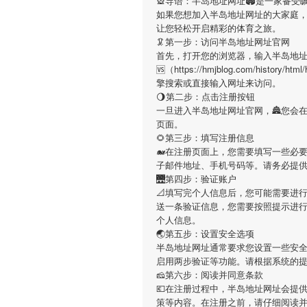
🎡导语：
半岛地址网址
🏟是一家备受
如果您想加入
半岛地址网址
的大家庭
让您轻松开启精彩的体育之旅。
🦑第一步：访问半岛地址网址官网
首先，打开您的浏览器，输入
半岛地
🆚（https://hmjblog.com/history
擎搜索或直接输入网址来访问。
🌖第二步：点击注册按钮
一旦进入
半岛地址网址
官网，🏯您会
页面。
🌻第三步：填写注册信息
🐋在注册页面上，您需要填写一些必
子邮件地址、手机号码等。请务必提
🌉第四步：验证账户
📐填写完个人信息后，您可能需要进
送一条验证信息，您需要按照提示进
个人信息。
🌏第五步：设置安全选项
半岛地址网址
通常要求您设置一些安全
启用两步验证等功能。请根据系统的
🧀第六步：阅读并同意条款
💶在注册过程中，
半岛地址网址
会提
策等内容。在注册之前，请仔细阅读