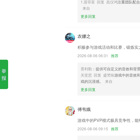
1.苗菲富 回复 昌仪鸿
注重团队配
6,错题库:自动统计练习错题,针对性巩固
来自
贝搏体育app软件优势
更多回复
1.让考试变得更得心应手，逢考必过，非
2.简化教师工作量开拓新的教学思路资源
农娜之
3.这里包括了大量的文言文，寓意深远
积极参与游戏活动和比赛，锻炼实
识，还能教会我们很多做人的真理。
2026-08-06 06:31
推荐
4.彻底同步当时发行教材，绝无缺漏页现
5.AI人工智能伴读，绑定绘本阅读机器入
胥利勤
：提供可自定义的音效和背
举
关堂思 回复 盛梵咏
游戏中的音效
6.内包含餐饮职业疫情防控、废物分类以
报
戏的沉浸感。
来自
门课程。
更多回复
贝搏体育app更新了什么?
增加支持越南语；
傅韦娥
新增公积金服务专区。
游戏中的PVP模式极具竞争性，能
修复了应用已知问题。
2026-08-06 09:15
推荐
优化了用户体验，修复了已知bug。