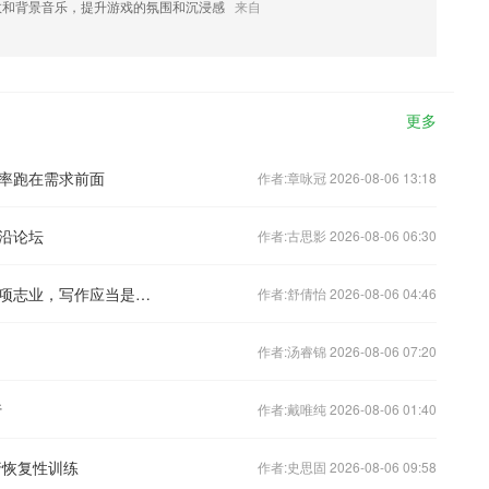
效和背景音乐，提升游戏的氛围和沉浸感
来自
更多
率跑在需求前面
作者:章咏冠 2026-08-06 13:18
沿论坛
作者:古思影 2026-08-06 06:30
孙竹读《写作的细节》丨写作可以是一项志业，写作应当是一种生活
作者:舒倩怡 2026-08-06 04:46
作者:汤睿锦 2026-08-06 07:20
行
作者:戴唯纯 2026-08-06 01:40
行恢复性训练
作者:史思固 2026-08-06 09:58