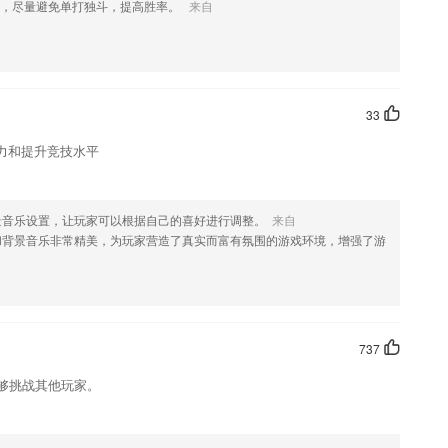
合，尽量避免单打独斗，提高胜率。
来自
练习模拟考试,难题易错题一网打尽!
常优质的线上题库的平台；
，提升学生学习效率推动数字化教学。
33
，让我们一道为古代名家表示由衷的敬佩，可以拓展大家对古文化的认
力和提升竞技水平
象。
、开启阅读之旅
景音乐设置，让玩家可以根据自己的喜好进行调整。
来自
和背景音乐非常精美，为玩家营造了真实而富有氛围的游戏环境，增强了游
及复工后2265安卓网餐馆的防控作业、电梯消毒、公共场所防护等几十
737
够挑战其他玩家。