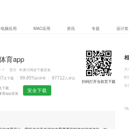
电脑应用
MAC应用
资讯
专题
设计奖
体育app
大
官方
年满12周岁
下载安装
时
37
次下载
99.85%
好评率
97712
人评论
扫码打开当前页下载
分
先下载
安全下载
体育app安装
T