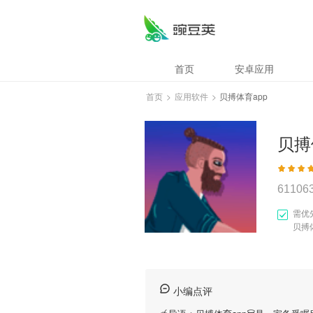
首页
安卓应用
首页
>
应用软件
>
贝搏体育app
贝搏
61106
需优
贝搏
小编点评