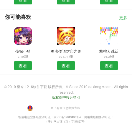
查看
查看
查看
你可能喜欢
更多
侦探小猪
勇者传说封印之剑
核桃人跳跃
2.19GB
921.71MB
36.3MB
查看
查看
查看
© 2010 至今 1216软件下载 版权所有。© Since 2010 daxiongtv.com . All rights
reserved.
版权保护投诉指引
・
网上有害信息举报专区
增值电信业务经营许可证：京ICP备19043480号-2
网络出版服务许可证：
（署）网出证（京）字第827号