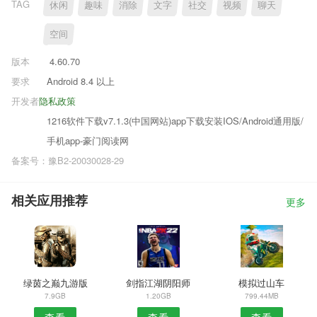
TAG
休闲
趣味
消除
文字
社交
视频
聊天
空间
版本
4.60.70
要求
Android 8.4 以上
开发者
隐私政策
1216软件下载v7.1.3(中国网站)app下载安装IOS/Android通用版/
手机app-豪门阅读网
备案号：豫B2-20030028-29
相关应用推荐
更多
绿茵之巅九游版
剑指江湖阴阳师
模拟过山车
7.9GB
1.20GB
799.44MB