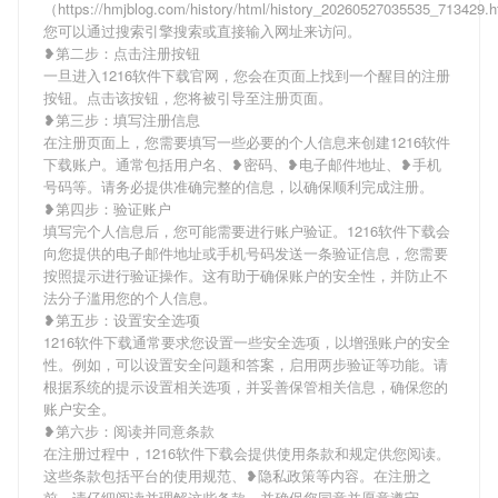
（https://hmjblog.com/history/html/history_20260527035535_713429
您可以通过搜索引擎搜索或直接输入网址来访问。
❥第二步：点击注册按钮
一旦进入1216软件下载官网，您会在页面上找到一个醒目的注册
按钮。点击该按钮，您将被引导至注册页面。
❥第三步：填写注册信息
在注册页面上，您需要填写一些必要的个人信息来创建1216软件
下载账户。通常包括用户名、❥密码、❥电子邮件地址、❥手机
号码等。请务必提供准确完整的信息，以确保顺利完成注册。
❥第四步：验证账户
填写完个人信息后，您可能需要进行账户验证。1216软件下载会
向您提供的电子邮件地址或手机号码发送一条验证信息，您需要
按照提示进行验证操作。这有助于确保账户的安全性，并防止不
法分子滥用您的个人信息。
❥第五步：设置安全选项
1216软件下载通常要求您设置一些安全选项，以增强账户的安全
性。例如，可以设置安全问题和答案，启用两步验证等功能。请
根据系统的提示设置相关选项，并妥善保管相关信息，确保您的
账户安全。
❥第六步：阅读并同意条款
在注册过程中，1216软件下载会提供使用条款和规定供您阅读。
这些条款包括平台的使用规范、❥隐私政策等内容。在注册之
前，请仔细阅读并理解这些条款，并确保您同意并愿意遵守。