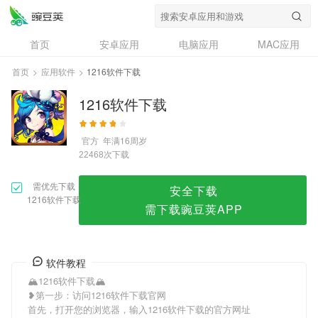
1216软件下载
首页
安卓应用
电脑应用
MAC应用
资讯
专题
设计奖
创意应用
首页
>
应用软件
>
1216软件下载
问答
1216软件下载
官方
年满16周岁
次下载
22468
需优先下载
安全下载
1216软件下载
需下载豌豆荚APP
软件教程
🏔1216软件下载🏔
❥第一步：访问1216软件下载官网
首先，打开您的浏览器，输入1216软件下载的官方网址