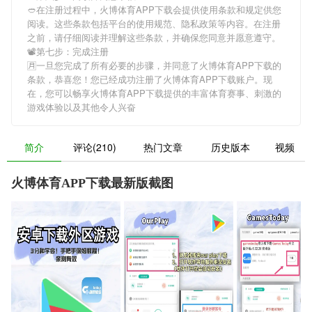
🥙在注册过程中，
火博体育APP下载
会提供使用条款和规定供您
阅读。这些条款包括平台的使用规范、隐私政策等内容。在注册
之前，请仔细阅读并理解这些条款，并确保您同意并愿意遵守。
📽第七步：完成注册
🈷一旦您完成了所有必要的步骤，并同意了
火博体育APP下载
的
条款，恭喜您！您已经成功注册了火博体育APP下载账户。现
在，您可以畅享
火博体育APP下载
提供的丰富体育赛事、刺激的
游戏体验以及其他令人兴奋
简介
评论(210)
热门文章
历史版本
视频
火博体育APP下载最新版截图