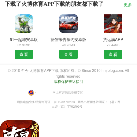
下载了火博体育APP下载的朋友都下载了
更多
51一起嗨安卓版
征信报告预约安卓版
货运满APP
52.30MB
48.98MB
72.44MB
查看
查看
查看
© 2010 至今 火博体育APP下载 版权所有。© Since 2010 hmjblog.com. All
rights reserved.
版权保护投诉指引
・
网上有害信息举报专区
增值电信业务经营许可证：京B2-201797163
网络出版服务许可证：（署）网
出证（京）字第2799号