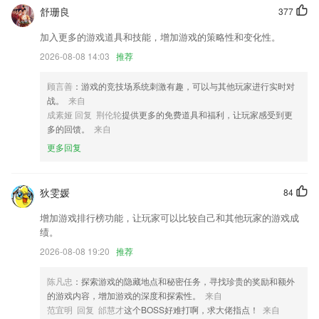
音乐模式支持即录即剪
舒珊良
377
以上就是天博tb·综合体育的介绍，如果您喜欢这款软件，您可以到应用
加入更多的游戏道具和技能，增加游戏的策略性和变化性。
商店进行打分评论，说出您的使用经历，以帮助我们更好的对产品进行优
2026-08-08 14:03
推荐
化修改。
空气预警图标更新和优化
顾言善
：游戏的竞技场系统刺激有趣，可以与其他玩家进行实时对
战。
来自
修改一下内容
成素娅 回复 荆伦轮
提供更多的免费道具和福利，让玩家感受到更
联系我们
多的回馈。
来自
以上就是火博体育APP下载的介绍，如果您喜欢这款软件，您可以到应
更多回复
用商店进行打分评论，说出您的使用经历，以帮助我们更好的对产品进行
优化修改。
狄雯媛
84
增加游戏排行榜功能，让玩家可以比较自己和其他玩家的游戏成
绩。
2026-08-08 19:20
推荐
陈凡忠
：探索游戏的隐藏地点和秘密任务，寻找珍贵的奖励和额外
的游戏内容，增加游戏的深度和探索性。
来自
范宜明 回复 邰慧才
这个BOSS好难打啊，求大佬指点！
来自