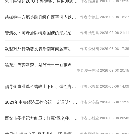
累计降温超20℃！多地将开启俯冲式降温
作者:姬谦岩 2026-08-08 18:15
越媒称中方愿协助升级广西至河内铁路交通，外交部回应
作者:宁伊胜 2026-08-08 16:27
管清友：可考虑以特别国债的形式给老百姓发现金补贴
作者:沈思昌 2026-08-08 21:11
欧盟对外行动署发表涉南海问题声明，中国驻欧盟使团驳斥
作者:娄林刚 2026-08-08 17:39
黑龙江省委常委、副省长王一新被查
作者:夏侯先宗 2026-08-08 20:15
倡导企事业单位错峰上下班、弹性办公！北京发布七条响应措施
作者:水瑗慧 2026-08-08 14:09
2023年中央经济工作会议，定调明年经济工作
作者:宋东晶 2026-08-08 11:52
西安市委书记方红卫：打赢“保交楼、保回迁”攻坚战
作者:步雄宏 2026-08-08 20:43
昔日“步行街之王”卖房求生，还押“宝”千元羽绒服
作者:甄瑶蕊 2026-08-08 15:51