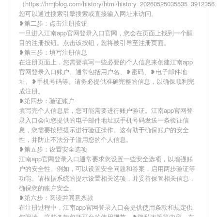
（https://hmjblog.com/history/html/history_20260525035535_391235
您可以通过搜索引擎搜索或直接输入网址来访问。
❥第二步：点击注册按钮
一旦进入江南app官网登录入口官网，您会在页面上找到一个醒
目的注册按钮。点击该按钮，您将被引导至注册页面。
❥第三步：填写注册信息
在注册页面上，您需要填写一些必要的个人信息来创建江南app
官网登录入口账户。通常包括用户名、❥密码、❥电子邮件地
址、❥手机号码等。请务必提供准确完整的信息，以确保顺利完
成注册。
❥第四步：验证账户
填写完个人信息后，您可能需要进行账户验证。江南app官网登
录入口会向您提供的电子邮件地址或手机号码发送一条验证信
息，您需要按照提示进行验证操作。这有助于确保账户的安全
性，并防止不法分子滥用您的个人信息。
❥第五步：设置安全选项
江南app官网登录入口通常要求您设置一些安全选项，以增强账
户的安全性。例如，可以设置安全问题和答案，启用两步验证等
功能。请根据系统的提示设置相关选项，并妥善保管相关信息，
确保您的账户安全。
❥第六步：阅读并同意条款
在注册过程中，江南app官网登录入口会提供使用条款和规定供
您阅读。这些条款包括平台的使用规范、❥隐私政策等内容。在