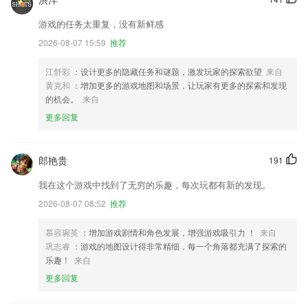
游戏的任务太重复，没有新鲜感
2026-08-07 15:59
推荐
江舒彩
：设计更多的隐藏任务和谜题，激发玩家的探索欲望
来自
黄克和
：增加更多的游戏地图和场景，让玩家有更多的探索和发现
的机会。
来自
更多回复
郎艳贵
191
我在这个游戏中找到了无穷的乐趣，每次玩都有新的发现。
2026-08-07 08:52
推荐
慕容琬英
：增加游戏剧情和角色发展，增强游戏吸引力 ！
来自
巩志睿
：游戏的地图设计得非常精细，每一个角落都充满了探索的
乐趣！
来自
更多回复