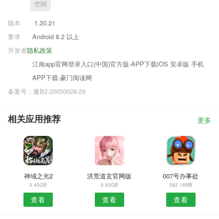
空间
版本
1.20.21
要求
Android 8.2 以上
开发者
隐私政策
江南app官网登录入口(中国)官方版-APP下载IOS 安卓版 手机
APP下载-豪门阅读网
备案号：豫B2-20030028-29
相关应用推荐
更多
神域之光2
洪荒道玄官网版
007号办事处
3.45GB
9.93GB
582.18MB
查看
查看
查看