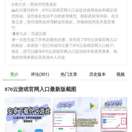
☕第六步：阅读并同意条款
🌅在注册过程中，
870云游戏官网入口
会提供使用条款和规定供
您阅读。这些条款包括平台的使用规范、隐私政策等内容。在注
册之前，请仔细阅读并理解这些条款，并确保您同意并愿意遵
守。
🌗第七步：完成注册
🥡一旦您完成了所有必要的步骤，并同意了
870云游戏官网入口
的条款，恭喜您！您已经成功注册了870云游戏官网入口账户。
现在，您可以畅享
870云游戏官网入口
提供的丰富体育赛事、刺
激的游戏体验以及其他令人兴奋
简介
评论(301)
热门文章
历史版本
视频
870云游戏官网入口最新版截图