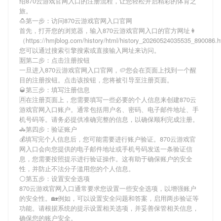
绍
870云游戏官网入口
的注册流程，让您轻松开启精彩的体育之
旅。
🍮第一步：访问870云游戏官网入口官网
首先，打开您的浏览器，输入
870云游戏官网入口
的官方网址👩
（https://hmjblog.com/history/html/history_20260524035535_890086
您可以通过搜索引擎搜索或直接输入网址来访问。
🈹第二步：点击注册按钮
一旦进入
870云游戏官网入口
官网，🥔您会在页面上找到一个醒
目的注册按钮。点击该按钮，您将被引导至注册页面。
🥃第三步：填写注册信息
🈷在注册页面上，您需要填写一些必要的个人信息来创建
870云
游戏官网入口
账户。通常包括用户名、密码、电子邮件地址、手
机号码等。请务必提供准确完整的信息，以确保顺利完成注册。
🚓第四步：验证账户
💰填写完个人信息后，您可能需要进行账户验证。
870云游戏官
网入口
会向您提供的电子邮件地址或手机号码发送一条验证信
息，您需要按照提示进行验证操作。这有助于确保账户的安全
性，并防止不法分子滥用您的个人信息。
⚪第五步：设置安全选项
870云游戏官网入口
通常要求您设置一些安全选项，以增强账户
的安全性。🏡例如，可以设置安全问题和答案，启用两步验证等
功能。请根据系统的提示设置相关选项，并妥善保管相关信息，
确保您的账户安全。