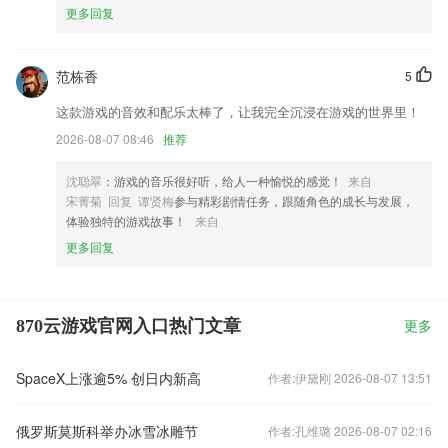
更多回复
范栋香
5
这款游戏的音效和配乐太棒了，让我完全沉浸在游戏的世界里！
2026-08-07 08:46
推荐
沈聪翠
：游戏的音乐很好听，给人一种愉悦的感觉！
来自
宋菁菊 回复 谭贤梅
参与精彩剧情任务，跟随角色的成长与发展，
体验独特的游戏故事！
来自
更多回复
870云游戏官网入口热门文章
更多
SpaceX上涨逾5% 创日内新高
作者:伊黛刚 2026-08-07 13:51
俄罗斯莫斯科举办冰雪冰雕节
作者:孔维璐 2026-08-07 02:16