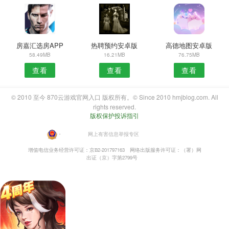
房嘉汇选房APP
热聘预约安卓版
高德地图安卓版
58.49MB
16.21MB
76.75MB
查看
查看
查看
© 2010 至今 870云游戏官网入口 版权所有。© Since 2010 hmjblog.com. All
rights reserved.
版权保护投诉指引
・
网上有害信息举报专区
增值电信业务经营许可证：京B2-201797163
网络出版服务许可证：（署）网
出证（京）字第2799号