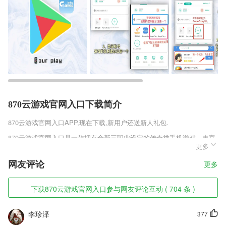
870云游戏官网入口下载简介
870云游戏官网入口
APP,现在下载,新用户还送新人礼包.
870云游戏官网入口是一款拥有全新三职业设定的传奇类手机游戏，丰富
更多
的玩法设定能够给予你全新的对决，你可以通过不断的战斗来提升自己的
能力。冒险将会为你带来更多的收益，所有的冒险都是截然不同的，你可
网友评论
更多
以在游戏中体验各种截然不同的趣味玩法。
870云游戏官网入口软件特色
下载870云游戏官网入口参与网友评论互动 ( 704 条 )
1,◆关注的书籍实时更新，热乎乎的提示立即飞到你手
李珍泽
377
2,视频视频提取音频：从视频中提取自己喜欢的背景音乐。