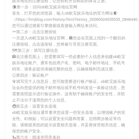
娱乐地址
的注册流程，让您轻松开启精彩的体育之旅。
🌘第一步：访问ob欧宝娱乐地址官网
首先，打开您的浏览器，输入
ob欧宝娱乐地址
的官方网址🌒
（https://hmjblog.com/history/html/history_20260524035535_284644
您可以通过搜索引擎搜索或直接输入网址来访问。
🔦第二步：点击注册按钮
一旦进入
ob欧宝娱乐地址
官网，🏣您会在页面上找到一个醒目的
注册按钮。点击该按钮，您将被引导至注册页面。
🗺第三步：填写注册信息
🏨在注册页面上，您需要填写一些必要的个人信息来创建
ob欧宝
娱乐地址
账户。通常包括用户名、密码、电子邮件地址、手机号
码等。请务必提供准确完整的信息，以确保顺利完成注册。
🕦第四步：验证账户
🦚填写完个人信息后，您可能需要进行账户验证。
ob欧宝娱乐地
址
会向您提供的电子邮件地址或手机号码发送一条验证信息，您
需要按照提示进行验证操作。这有助于确保账户的安全性，并防
止不法分子滥用您的个人信息。
🚇第五步：设置安全选项
ob欧宝娱乐地址
通常要求您设置一些安全选项，以增强账户的安
全性。💶例如，可以设置安全问题和答案，启用两步验证等功
能。请根据系统的提示设置相关选项，并妥善保管相关信息，确
保您的账户安全。
🐍第六步：阅读并同意条款