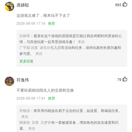
裘娣聪
993
【优化】支持检测新绑定的ios设备
这游戏太难了，根本玩不下去了
】三端支持按文档分类展示和更多页支持搜索文档功能；归档审批数据，
2026-08-06 17:16
推荐
支持选择审批里自定义的套打模块
优化地图模块，信息设计更简洁
扶树翠
：最喜欢这个游戏的原因就是它能让我在闲暇时间里放松心
情，与其他玩家一起享受游戏乐趣！
来自
【优化】支持安卓12系统，修复已知Bug，提升视频美颜体验。
广宇园 回复 诸良欣
引入日常活动和任务，保持玩家的长期兴趣和
美颜相机效果优化
参与度。
来自
游戏内悬浮球优化
更多回复
联系我们
以上就是ob欧宝娱乐地址的介绍，如果您喜欢这款软件，您可以到应用
符逸伟
79
商店进行打分评论，说出您的使用经历，以帮助我们更好的对产品进行优
化修改。
不要轻易相信陌生人的交易和交换
2026-08-06 17:41
推荐
怀馥蓓
：将常用功能放在易于点击的位置，如设置、商城或任务。
来自
顾家政 回复 吕梦祥
有一套敏捷装备，增加角色的攻击速度和闪
避。
来自