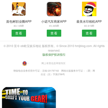
面包树职业圈APP
小诺汽车商家APP
最美水印相机APP
83.13MB
45.36MB
90.91MB
查看
查看
查看
© 2010 至今 ob欧宝娱乐地址 版权所有。© Since 2010 hmjblog.com. All rights
reserved.
版权保护投诉指引
・
网上有害信息举报专区
增值电信业务经营许可证：京B2-201797163
网络出版服务许可证：（署）网
出证（京）字第2799号