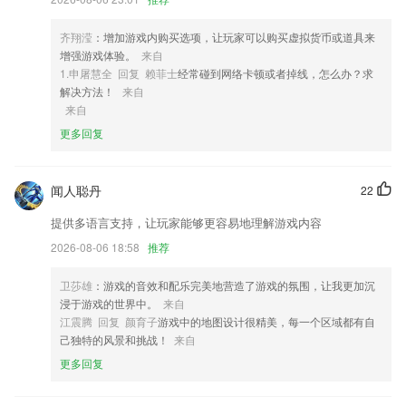
4,【专家在线】专家实时在线为您提供起名服务；总有一个好的名字让您
一生顺利。
齐翔滢
：增加游戏内购买选项，让玩家可以购买虚拟货币或道具来
增强游戏体验。
来自
5,精选百余条周边旅游线路，多景区门票代理合作资质，价格优势明显，
1.申屠慧全 回复 赖菲士
经常碰到网络卡顿或者掉线，怎么办？求
东北周边景区全覆盖。
解决方法！
来自
6,将政务服务向移动端拓展延伸，实现与群众密切相关的政务服务、公共
来自
服务、社会服务事项的移动政务服务平台。
更多回复
ob欧宝娱乐地址软件优势
1.电脑常识，网站制造，程序开发，各行业教程。
闻人聪丹
22
2.各种不同的视频课程，用户可以在线的观看，为我们带来了非常好的效
提供多语言支持，让玩家能够更容易地理解游戏内容
果。
2026-08-06 18:58
推荐
3.软件使用全程自主操作的封闭系统，检测过程无人工干预，过程严谨，
后台采用RSA安全加密技术，不会泄露文档信息，保护论文安全。
卫莎雄
：游戏的音效和配乐完美地营造了游戏的氛围，让我更加沉
浸于游戏的世界中。
来自
4.智能实时口语评分，逐句跟读逐词打分，2265助你攻克“开口”难关
江震腾 回复 颜育子
游戏中的地图设计很精美，每一个区域都有自
5.各所高校的报录比，历年的分数线。随时随地的掌握院校的资讯，帮你
己独特的风景和挑战！
来自
合理的填报志愿。
更多回复
6.课前练习，智能评测，定位学生知识薄弱点
ob欧宝娱乐地址更新了什么?