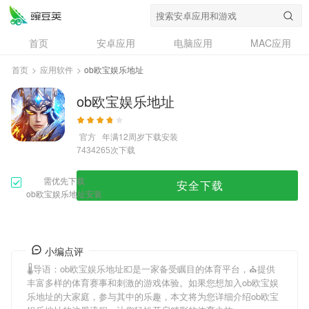
首页
安卓应用
电脑应用
MAC应用
资讯
专题
设计奖
创意应用
首页
>
应用软件
>
ob欧宝娱乐地址
问答
ob欧宝娱乐地址
官方
年满12周岁
下载安装
次下载
7434265
需优先下载
安全下载
ob欧宝娱乐地址安装
小编点评
🌡导语：
ob欧宝娱乐地址
💶是一家备受瞩目的体育平台，⛪️提供
丰富多样的体育赛事和刺激的游戏体验。如果您想加入
ob欧宝娱
乐地址
的大家庭，参与其中的乐趣，本文将为您详细介绍
ob欧宝