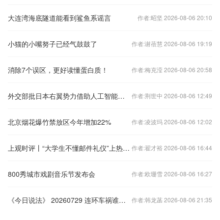
大连湾海底隧道能看到鲨鱼系谣言
作者:昭坚 2026-08-06 20:10
小猫的小嘴努子已经气鼓鼓了
作者:谢蓓慧 2026-08-06 19:19
消除7个误区，更好读懂蛋白质！
作者:梅克滢 2026-08-06 20:58
外交部批日本右翼势力借助人工智能歪曲侵华历史
作者:荆世中 2026-08-06 12:49
北京烟花爆竹禁放区今年增加22%
作者:凌波玛 2026-08-06 12:02
上观时评丨“大学生不懂邮件礼仪”上热搜，只该怪大学生不懂吗？
作者:翟才裕 2026-08-06 16:44
800秀城市戏剧音乐节发布会
作者:欧珊雪 2026-08-06 16:27
《今日说法》 20260729 连环车祸谁担责
作者:韩龙菡 2026-08-06 21:35