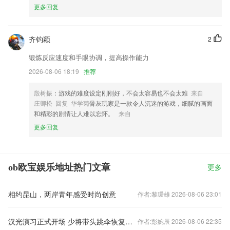
更多回复
齐钧颖
2
锻炼反应速度和手眼协调，提高操作能力
2026-08-06 18:19
推荐
殷树振
：游戏的难度设定刚刚好，不会太容易也不会太难
来自
庄卿松 回复 华学菊
骨灰玩家是一款令人沉迷的游戏，细腻的画面
和精彩的剧情让人难以忘怀。
来自
更多回复
ob欧宝娱乐地址热门文章
更多
相约昆山，两岸青年感受时尚创意
作者:黎瑗雄 2026-08-06 23:01
汉光演习正式开场 少将带头跳伞恢复演习训练
作者:彭婉辰 2026-08-06 22:35