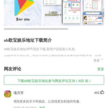
ob欧宝娱乐地址下载简介
ob欧宝娱乐地址
APP,现在下载,新用户还送新人礼包.
ob欧宝娱乐地址是一款玩法非常火爆的经典仙侠类动作冒险手游，玩家
更多
在这款游戏中是可以捕捉宠物的，玩家捕捉到的宠物需要进行培养，玩家
培养宠物就可以让宠物变得更加强大，这些宠物还能帮助玩家一起进行通
网友评论
更多
过各种战斗玩法。
ob欧宝娱乐地址软件特色
下载ob欧宝娱乐地址参与网友评论互动 ( 422 条 )
1,新媒体业务整合，微博、新闻通、网站签发；
项月芳
402
2,200+编程实例，在学习中创建属于自己的2265程序;
3,丰富的车型信息供你看车选车，让你逛越久乐越久，每天都会为用户推
增加更多的关卡和挑战，让游戏更加刺激和有趣。
送最新的汽车资讯；
2026-08-06 23:01
推荐