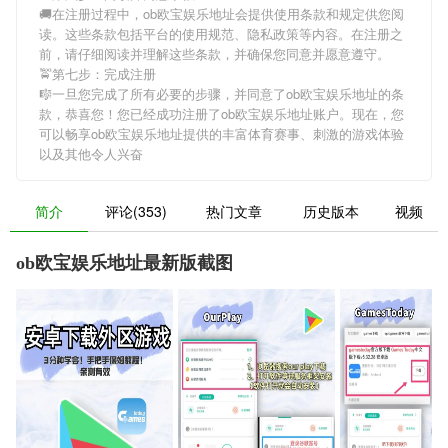
🚚在注册过程中，
ob欧宝娱乐地址
会提供使用条款和规定供您阅
读。这些条款包括平台的使用规范、隐私政策等内容。在注册之
前，请仔细阅读并理解这些条款，并确保您同意并愿意遵守。
🚖第七步：完成注册
🎼一旦您完成了所有必要的步骤，并同意了
ob欧宝娱乐地址
的条
款，恭喜您！您已经成功注册了ob欧宝娱乐地址账户。现在，您
可以畅享
ob欧宝娱乐地址
提供的丰富体育赛事、刺激的游戏体验
以及其他令人兴奋
简介
评论(353)
热门文章
历史版本
视频
ob欧宝娱乐地址最新版截图