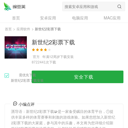
首页
安卓应用
电脑应用
MAC应用
资讯
专题
设计奖
创意应用
首页
>
应用软件
>
新世纪2彩票下载
问答
新世纪2彩票下载
官方
年满12周岁
下载安装
次下载
8722441
需优先下载
安全下载
新世纪2彩票下载安装
小编点评
🈵导语：
新世纪2彩票下载
🧩是一家备受瞩目的体育平台，🕓提
供丰富多样的体育赛事和刺激的游戏体验。如果您想加入
新世纪
2彩票下载
的大家庭，参与其中的乐趣，本文将为您详细介绍
新