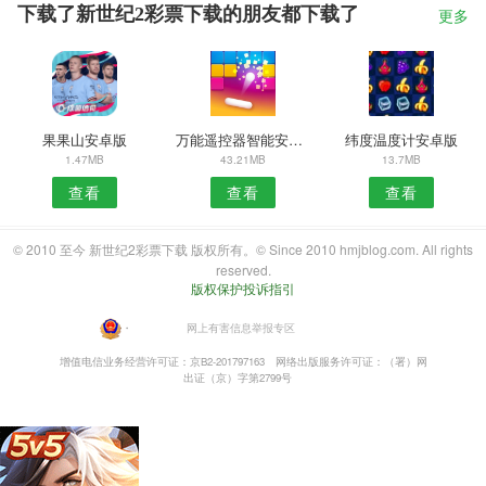
下载了新世纪2彩票下载的朋友都下载了
更多
果果山安卓版
万能遥控器智能安卓版
纬度温度计安卓版
1.47MB
43.21MB
13.7MB
查看
查看
查看
© 2010 至今 新世纪2彩票下载 版权所有。© Since 2010 hmjblog.com. All rights
reserved.
版权保护投诉指引
・
网上有害信息举报专区
增值电信业务经营许可证：京B2-201797163
网络出版服务许可证：（署）网
出证（京）字第2799号