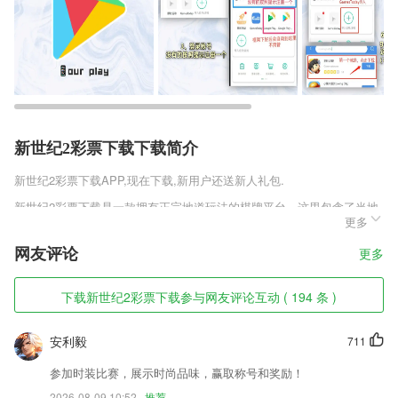
新世纪2彩票下载下载简介
新世纪2彩票下载
APP,现在下载,新用户还送新人礼包.
新世纪2彩票下载是一款拥有正宗地道玩法的棋牌平台，这里包含了当地
更多
各种大大小小的棋牌玩法，种类十分繁多，玩家可以在平台当中自定义各
种的竞技玩法，让你免费获得金币以及各种免费房卡，要你设立房间邀约
网友评论
更多
好友参与，在平台之中和真实好友进行趣味切磋，掌握各种技巧。
新世纪2彩票下载软件特色
下载新世纪2彩票下载参与网友评论互动 ( 194 条 )
1,全面信息，里面都是一些全面的信息，能够为每一个驾驶员提供了更多
的服务。
安利毅
711
2,智能推荐：懂你的钱塘为你推荐喜爱的书籍 从此再无书荒烦恼
参加时装比赛，展示时尚品味，赢取称号和奖励！
3,支持从Android 5以上的所有版本，尺、尺子兼容性超好；
2026-08-09 10:52
推荐