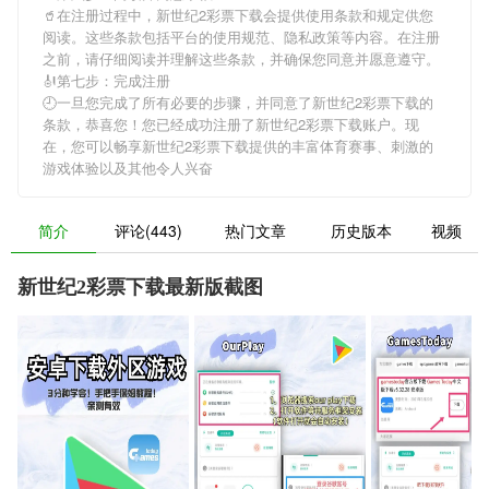
🥤在注册过程中，
新世纪2彩票下载
会提供使用条款和规定供您
阅读。这些条款包括平台的使用规范、隐私政策等内容。在注册
之前，请仔细阅读并理解这些条款，并确保您同意并愿意遵守。
🎻第七步：完成注册
🕘一旦您完成了所有必要的步骤，并同意了
新世纪2彩票下载
的
条款，恭喜您！您已经成功注册了新世纪2彩票下载账户。现
在，您可以畅享
新世纪2彩票下载
提供的丰富体育赛事、刺激的
游戏体验以及其他令人兴奋
简介
评论(443)
热门文章
历史版本
视频
新世纪2彩票下载最新版截图