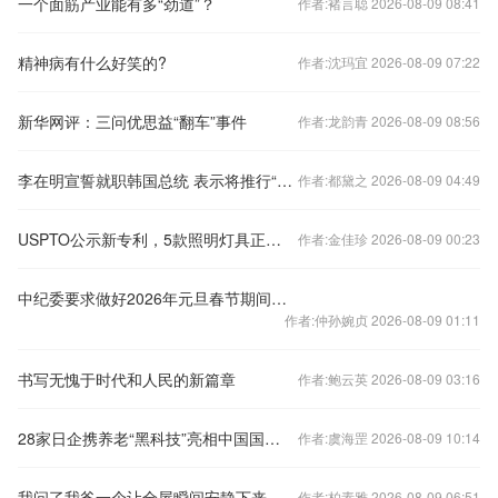
一个面筋产业能有多“劲道”？
作者:褚言聪 2026-08-09 08:41
精神病有什么好笑的?
作者:沈玛宜 2026-08-09 07:22
新华网评：三问优思益“翻车”事件
作者:龙韵青 2026-08-09 08:56
李在明宣誓就职韩国总统 表示将推行“实用外交”
作者:都黛之 2026-08-09 04:49
USPTO公示新专利，5款照明灯具正式获得授权！
作者:金佳珍 2026-08-09 00:23
中纪委要求做好2026年元旦春节期间正风肃纪工作
作者:仲孙婉贞 2026-08-09 01:11
书写无愧于时代和人民的新篇章
作者:鲍云英 2026-08-09 03:16
28家日企携养老“黑科技”亮相中国国际养老服务业博览会
作者:虞海罡 2026-08-09 10:14
我问了我爸一个让全屋瞬间安静下来的问题。这个问题，彻底改变了我对我整个童年的看法
作者:柏素雅 2026-08-09 06:51