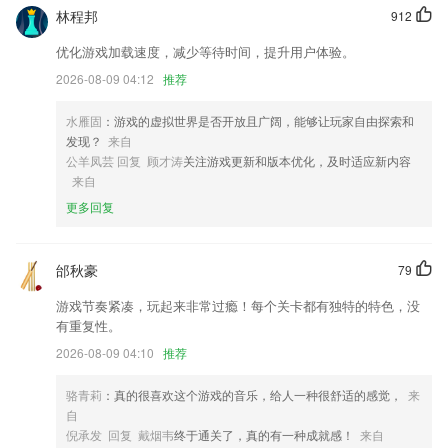
图像编辑
林程邦
912
新增修改手机号
优化游戏加载速度，减少等待时间，提升用户体验。
新增电量图标颜色大小自定义
2026-08-09 04:12
推荐
弹性考勤支持节假日自动排休和特殊日期排班
水雁固
：游戏的虚拟世界是否开放且广阔，能够让玩家自由探索和
若干功能和体验的优化
发现？
来自
联系我们
公羊凤芸 回复 顾才涛
关注游戏更新和版本优化，及时适应新内容
以上就是新世纪2彩票下载的介绍，如果您喜欢这款软件，您可以到应用
来自
商店进行打分评论，说出您的使用经历，以帮助我们更好的对产品进行优
更多回复
化修改。
邰秋豪
79
游戏节奏紧凑，玩起来非常过瘾！每个关卡都有独特的特色，没
有重复性。
2026-08-09 04:10
推荐
骆青莉
：真的很喜欢这个游戏的音乐，给人一种很舒适的感觉，
来
自
倪承发 回复 戴烟韦
终于通关了，真的有一种成就感！
来自