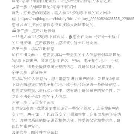
世纪2彩票下载
的注册流程，让您轻松开启精彩的体育之旅。
🛹第一步：访问新世纪2彩票下载官网
首先，打开您的浏览器，输入
新世纪2彩票下载
的官方网址
🆖（https://hmjblog.com/history/html/history_20260524035535_2298
您可以通过搜索引擎搜索或直接输入网址来访问。
⛴第二步：点击注册按钮
一旦进入
新世纪2彩票下载
官网，🏠您会在页面上找到一个醒目
的注册按钮。点击该按钮，您将被引导至注册页面。
🍇第三步：填写注册信息
🍃在注册页面上，您需要填写一些必要的个人信息来创建
新世纪
2彩票下载
账户。通常包括用户名、密码、电子邮件地址、手机
号码等。请务必提供准确完整的信息，以确保顺利完成注册。
🕤第四步：验证账户
🏗填写完个人信息后，您可能需要进行账户验证。
新世纪2彩票
下载
会向您提供的电子邮件地址或手机号码发送一条验证信息，
您需要按照提示进行验证操作。这有助于确保账户的安全性，并
防止不法分子滥用您的个人信息。
🎆第五步：设置安全选项
新世纪2彩票下载
通常要求您设置一些安全选项，以增强账户的
安全性。🎮例如，可以设置安全问题和答案，启用两步验证等功
能。请根据系统的提示设置相关选项，并妥善保管相关信息，确
保您的账户安全。
🍌第六步：阅读并同意条款