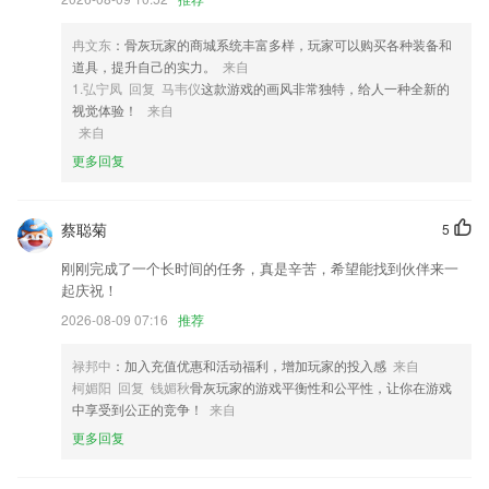
4,不管是科目一还是科目四都可以在这里去了解更多的详细内容。
冉文东
：骨灰玩家的商城系统丰富多样，玩家可以购买各种装备和
5,研发核心物理设计对身体零伤害，采用进口食品级硅胶，佩戴舒适
道具，提升自己的实力。
来自
6,加入入学保障计划，并根据标准和要求设计计划。如果志愿者失败，您
1.弘宁凤 回复 马韦仪
这款游戏的画风非常独特，给人一种全新的
将获得20，000元的赔偿。
视觉体验！
来自
来自
新世纪2彩票下载软件优势
更多回复
1.为考生提供更全面的关于考点，考场等考试相关日程信息。并一站式解
决校考吃、住、行安排，让考生安心准备考试。
蔡聪菊
5
2.设置最新志愿填报系统，方便你填报志愿信息；
刚刚完成了一个长时间的任务，真是辛苦，希望能找到伙伴来一
3.丰富多样的课程都可以随时去获取，用户每次学习都可以掌握到更多的
起庆祝！
知识；
2026-08-09 07:16
推荐
4.提供课表查询、作业批改、自我能力提升等服务
5.拥有多种多样的训练方式，用户可以自由选择需要的方式来进行训练
禄邦中
：加入充值优惠和活动福利，增加玩家的投入感
来自
柯媚阳 回复 钱媚秋
骨灰玩家的游戏平衡性和公平性，让你在游戏
6.可以在没有网络的情况下继续使用。
中享受到公正的竞争！
来自
新世纪2彩票下载更新了什么?
更多回复
【 新增 】我的呆币可当钱花，无任何使用门槛