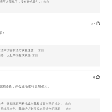
情节太简单了，没有什么吸引力
来自
储错误
果您喜欢这款软件，您可以到应用商店进行打分评论，说出您的使用经历，
87
耀！
加法术伤害和法力恢复速度！
来自
独特，玩起来很有成就感
来自
0
积累经验，你会逐渐变得更加强大。
行榜，激励玩家不断挑战自我和提高自己的排名。
来自
交系统很出色，我能结识到很多志同道合的玩家！
来自