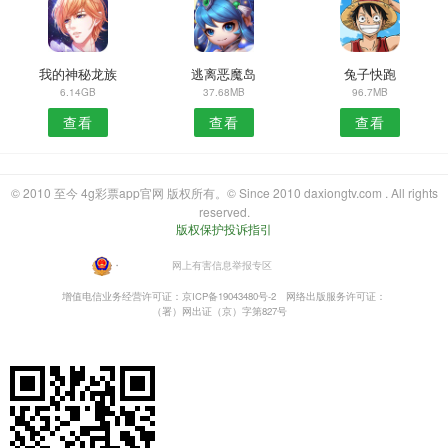
我的神秘龙族
逃离恶魔岛
兔子快跑
6.14GB
37.68MB
96.7MB
查看
查看
查看
© 2010 至今 4g彩票app官网 版权所有。© Since 2010 daxiongtv.com . All rights
reserved.
版权保护投诉指引
・
网上有害信息举报专区
增值电信业务经营许可证：京ICP备19043480号-2
网络出版服务许可证：
（署）网出证（京）字第827号