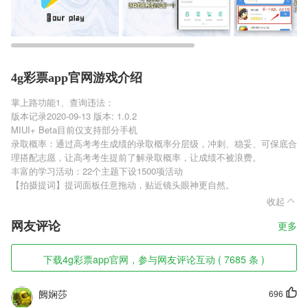
4g彩票app官网游戏介绍
掌上路功能1、查询违法：
版本记录2020-09-13 版本: 1.0.2
MIUI+ Beta目前仅支持部分手机
录取概率：通过高考考生成绩的录取概率分层级，冲刺、稳妥、可保底合
理搭配志愿，让高考考生提前了解录取概率，让成绩不被浪费。
丰富的学习活动：22个主题下设1500项活动
【拍摄提词】提词面板任意拖动，贴近镜头眼神更自然。
收起
网友评论
更多
下载4g彩票app官网，参与网友评论互动 ( 7685 条 )
阙娴莎
696