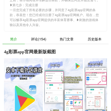
❥第七步：完成注册
一旦您完成了所有必要的步骤，并同意了4g彩票app官网的条
款，恭喜您！您已经成功注册了4g彩票app官网账户。现在，您
可以畅享4g彩票app官网提供的丰富体育赛事、❥刺激的游戏体
验以及其他令人兴奋。
简介
评论(154)
热门文章
历史版本
4g彩票app官网最新版截图