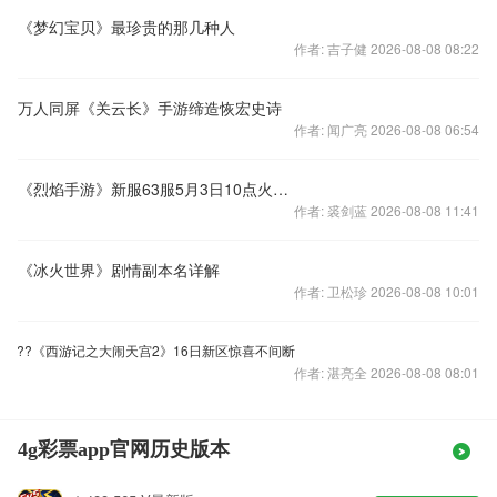
《梦幻宝贝》最珍贵的那几种人
作者: 吉子健 2026-08-08 08:22
万人同屏《关云长》手游缔造恢宏史诗
作者: 闻广亮 2026-08-08 06:54
《烈焰手游》新服63服5月3日10点火爆开启
作者: 裘剑蓝 2026-08-08 11:41
《冰火世界》剧情副本名详解
作者: 卫松珍 2026-08-08 10:01
??《西游记之大闹天宫2》16日新区惊喜不间断
作者: 湛亮全 2026-08-08 08:01
4g彩票app官网历史版本