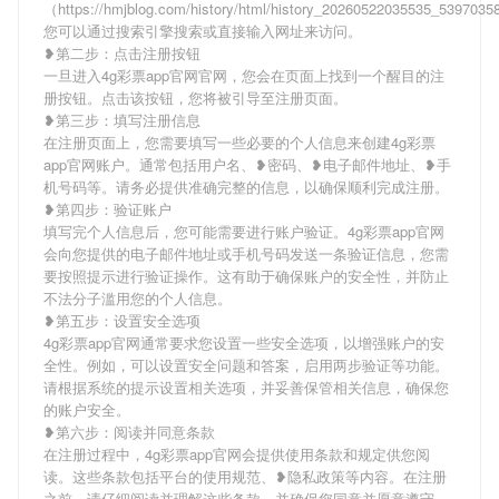
（https://hmjblog.com/history/html/history_20260522035535_539703
您可以通过搜索引擎搜索或直接输入网址来访问。
❥第二步：点击注册按钮
一旦进入4g彩票app官网官网，您会在页面上找到一个醒目的注
册按钮。点击该按钮，您将被引导至注册页面。
❥第三步：填写注册信息
在注册页面上，您需要填写一些必要的个人信息来创建4g彩票
app官网账户。通常包括用户名、❥密码、❥电子邮件地址、❥手
机号码等。请务必提供准确完整的信息，以确保顺利完成注册。
❥第四步：验证账户
填写完个人信息后，您可能需要进行账户验证。4g彩票app官网
会向您提供的电子邮件地址或手机号码发送一条验证信息，您需
要按照提示进行验证操作。这有助于确保账户的安全性，并防止
不法分子滥用您的个人信息。
❥第五步：设置安全选项
4g彩票app官网通常要求您设置一些安全选项，以增强账户的安
全性。例如，可以设置安全问题和答案，启用两步验证等功能。
请根据系统的提示设置相关选项，并妥善保管相关信息，确保您
的账户安全。
❥第六步：阅读并同意条款
在注册过程中，4g彩票app官网会提供使用条款和规定供您阅
读。这些条款包括平台的使用规范、❥隐私政策等内容。在注册
之前，请仔细阅读并理解这些条款，并确保您同意并愿意遵守。