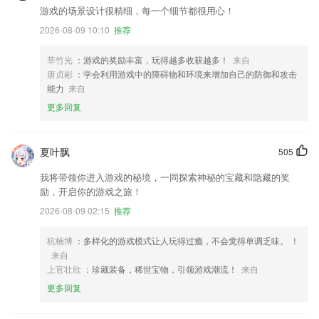
游戏的场景设计很精细，每一个细节都很用心！
2026-08-09 10:10
推荐
莘竹光
：游戏的奖励丰富，玩得越多收获越多！
来自
唐贞彬
：学会利用游戏中的障碍物和环境来增加自己的防御和攻击
能力
来自
更多回复
夏叶飘
505
我将带领你进入游戏的秘境，一同探索神秘的宝藏和隐藏的奖
励，开启你的游戏之旅！
2026-08-09 02:15
推荐
杭楠博
：多样化的游戏模式让人玩得过瘾，不会觉得单调乏味。 ！
来自
上官壮欣
：珍藏装备，稀世宝物，引领游戏潮流！
来自
更多回复