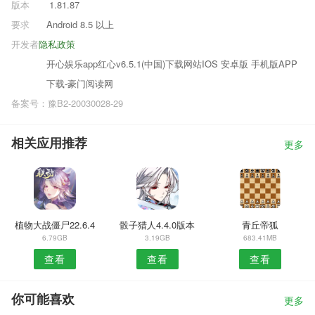
版本
1.81.87
要求
Android 8.5 以上
开发者
隐私政策
开心娱乐app红心v6.5.1(中国)下载网站IOS 安卓版 手机版APP
下载-豪门阅读网
备案号：豫B2-20030028-29
相关应用推荐
更多
植物大战僵尸22.6.4
骰子猎人4.4.0版本
青丘帝狐
6.79GB
3.19GB
683.41MB
查看
查看
查看
你可能喜欢
更多