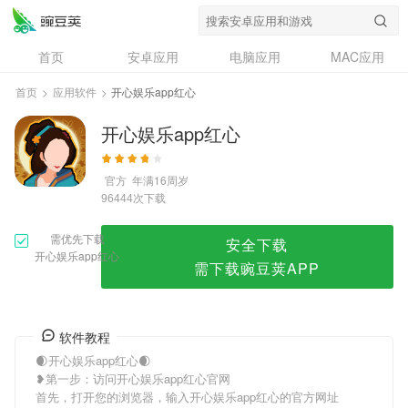
开心娱乐app红心
首页
安卓应用
电脑应用
MAC应用
资讯
专题
设计奖
创意应用
首页
>
应用软件
>
开心娱乐app红心
问答
开心娱乐app红心
官方
年满16周岁
次下载
96444
需优先下载
安全下载
开心娱乐app红心
需下载豌豆荚APP
软件教程
🌒开心娱乐app红心🌒
❥第一步：访问开心娱乐app红心官网
首先，打开您的浏览器，输入开心娱乐app红心的官方网址