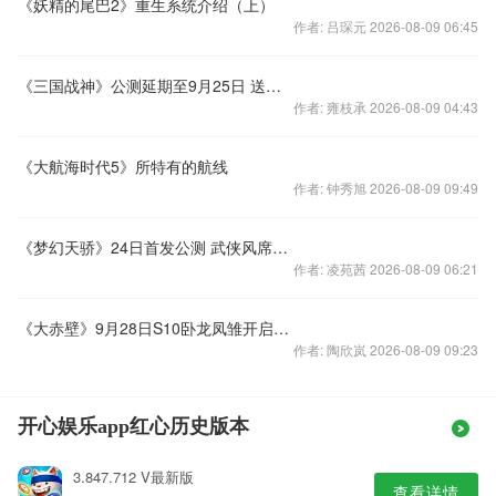
《妖精的尾巴2》重生系统介绍（上）
作者: 吕琛元 2026-08-09 06:45
《三国战神》公测延期至9月25日 送千部小米手环
作者: 雍枝承 2026-08-09 04:43
《大航海时代5》所特有的航线
作者: 钟秀旭 2026-08-09 09:49
《梦幻天骄》24日首发公测 武侠风席卷江湖
作者: 凌苑茜 2026-08-09 06:21
《大赤壁》9月28日S10卧龙凤雏开启通知
作者: 陶欣岚 2026-08-09 09:23
开心娱乐app红心历史版本
3.847.712 V最新版
查看详情