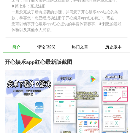
❥第七步：完成注册
一旦您完成了所有必要的步骤，并同意了开心娱乐app红心的条
款，恭喜您！您已经成功注册了开心娱乐app红心账户。现在，
您可以畅享开心娱乐app红心提供的丰富体育赛事、❥刺激的游戏
体验以及其他令人兴奋。
简介
评论(326)
热门文章
历史版本
开心娱乐app红心最新版截图