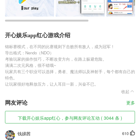
开心娱乐app红心游戏介绍
锦标赛模式，在不同的比赛规则下击败所有敌人，成为冠军！
导出格式：Nendo（NDO）
考验玩家的操作技巧，不断改变方向，在路上躲避危险。
满满二次元风格，很不错哦~
玩家共有三个职业可以选择，勇者、魔法师以及神射手，每个都有自己的
特色。
让玩家很好地释放压力，让人耳目一新，兴奋不已。
收起
网友评论
更多
下载开心娱乐app红心，参与网友评论互动 ( 3044 条 )
钱娣茜
610