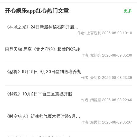
开心娱乐app红心热门文章
更多
《神域之光》24日新服神秘石阵开启十三大活动
作者: 上官逸利 2026-08-09 10:10
问鼎天梯 尽享《龙之守护》极致PK乐趣
作者: 尤韵亮 2026-08-09 05:30
《忍将》9月15日-9月30日签到送培养丸
作者: 晏明欢 2026-08-08 23:39
《弑魂》10月2日平台三区震撼开服
作者: 闵妮璧 2026-08-08 22:46
《时空猎人》斩魂帅气魔术师时装9月17日发布
作者: 左民佳 2026-08-09 05:07