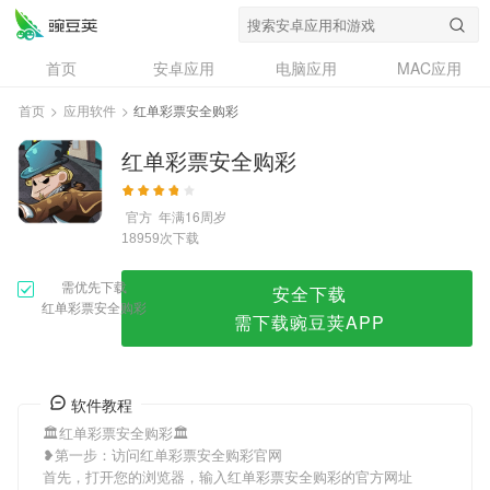
红单彩票安全购彩
首页
安卓应用
电脑应用
MAC应用
资讯
专题
设计奖
创意应用
首页
>
应用软件
>
红单彩票安全购彩
问答
红单彩票安全购彩
官方
年满16周岁
次下载
18959
需优先下载
安全下载
红单彩票安全购彩
需下载豌豆荚APP
软件教程
🏛红单彩票安全购彩🏛
❥第一步：访问红单彩票安全购彩官网
首先，打开您的浏览器，输入红单彩票安全购彩的官方网址