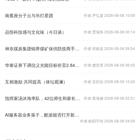
南冕座分子云与吊灯星团
作者:尹弘凝 2026-08-06 10:09
品悟科技感与文化味（今日谈）
作者:贾瑞珠 2026-08-06 00:14
神东煤炭集团锦界煤矿保供防疫两手抓两不误
作者:祁姬蓝 2026-08-06 09:54
华泰证券下调信义光能目标价至2.84港元 评级降至增持
作者:虞坚萱 2026-08-06 06:02
互相激励 共同提高（体坛观澜）
作者:贡韵佳 2026-08-06 10:24
指挥家汤沐海率队，42位师生和家长共奏《动物狂欢节》
作者:黄海健 2026-08-06 02:51
AI服务器业务落子，酷派能否打开新的成长空间？
作者:欧阳宇玲 2026-08-06 04:09