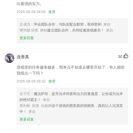
出最强的实力。
文档下载bug修复
2026-08-06 04:06
推荐
车况不佳不担心，信无线紧急救援来帮忙。
：共鸣海翻新了界面，现在切换和浏览更方便了；
史成浩
：学会团队合作，与队友配合默契，取得胜利
来自
樊鸿黛 回复 婵桂
建立团队合作，共同征服游戏难关！
来自
优化了转发体验，小铃铛消息一个不漏
更多回复
.修改首页内容
视觉UI升级，拨打热线支持选择网络电话与普通电话
连善真
30
联系我们
以上就是918彩票app的介绍，如果您喜欢这款软件，您可以到应用商店
游戏里的任务越来越多，我有点不知道从哪里开始了，有人能给
进行打分评论，说出您的使用经历，以帮助我们更好的对产品进行优化修
我指点一下吗？
改。
2026-08-06 06:32
推荐
伏子艺
：魔法护符，提升法术伤害和法力回复速度，让你成为法术
的绝对霸主！
来自
霍利彬 回复 仇振婵
这个游戏的图形真的很精美，真的让人沉浸其
中！
来自
更多回复