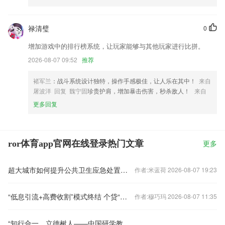
禄清璧
0
增加游戏中的排行榜系统，让玩家能够与其他玩家进行比拼。
2026-08-07 09:52
推荐
褚军兰
：战斗系统设计独特，操作手感极佳，让人乐在其中！
来自
屠波洋 回复 魏宁固
珍贵护肩，增加暴击伤害，秒杀敌人！
来自
更多回复
ror体育app官网在线登录热门文章
更多
超大城市如何提升公共卫生应急处置能力
作者:米蓝荷 2026-08-07 19:23
“低息引流+高费收割”模式终结 个贷“一表清”重塑银行竞争逻辑
作者:穆巧玛 2026-08-07 11:35
“知行合一，立德树人——中国研学教育发展研讨会”在京举行