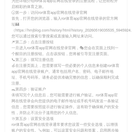
为您详细介绍
ror体育app官网在线登录
的注册流程，让您轻松开
启精彩的体育之旅。
🕟第一步：访问ror体育app官网在线登录官网
首先，打开您的浏览器，输入
ror体育app官网在线登录
的官方网
址🏰
（https://hmjblog.com/history/html/history_20260519035535_594592
您可以通过搜索引擎搜索或直接输入网址来访问。
🎆第二步：点击注册按钮
一旦进入
ror体育app官网在线登录
官网，🎭您会在页面上找到一
个醒目的注册按钮。点击该按钮，您将被引导至注册页面。
📞第三步：填写注册信息
🍏在注册页面上，您需要填写一些必要的个人信息来创建
ror体育
app官网在线登录
账户。通常包括用户名、密码、电子邮件地
址、手机号码等。请务必提供准确完整的信息，以确保顺利完成
注册。
🐊第四步：验证账户
🦋填写完个人信息后，您可能需要进行账户验证。
ror体育app官
网在线登录
会向您提供的电子邮件地址或手机号码发送一条验证
信息，您需要按照提示进行验证操作。这有助于确保账户的安全
性，并防止不法分子滥用您的个人信息。
🍈第五步：设置安全选项
ror体育app官网在线登录
通常要求您设置一些安全选项，以增强
账户的安全性。🔪例如，可以设置安全问题和答案，启用两步验