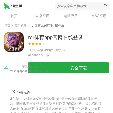
首页
安卓应用
电脑应用
MAC应用
资讯
专题
设计奖
创意应用
首页
>
应用软件
>
ror体育app官网在线登录
问答
ror体育app官网在线登录
官方
年满12周岁
下载安装
次下载
3663556
需优先下载
安全下载
ror体育app官网在线登录安装
小编点评
♟导语：
ror体育app官网在线登录
🕛是一家备受瞩目的体育平
台，🈵提供丰富多样的体育赛事和刺激的游戏体验。如果您想加
入
ror体育app官网在线登录
的大家庭，参与其中的乐趣，本文将