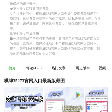
确保您的账户安全。
👄第六步：阅读并同意条款
🏺在注册过程中，
棋牌35273官网入口
会提供使用条款和规定供
您阅读。这些条款包括平台的使用规范、隐私政策等内容。在注
册之前，请仔细阅读并理解这些条款，并确保您同意并愿意遵
守。
🥞第七步：完成注册
🏩一旦您完成了所有必要的步骤，并同意了
棋牌35273官网入口
的条款，恭喜您！您已经成功注册了棋牌35273官网入口账户。
现在，您可以畅享
棋牌35273官网入口
提供的丰富体育赛事、刺
激的游戏体验以及其他令人兴奋
简介
评论(428)
热门文章
历史版本
视频
棋牌35273官网入口最新版截图