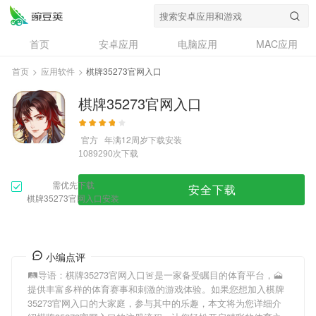
首页
安卓应用
电脑应用
MAC应用
资讯
专题
设计奖
创意应用
首页
>
应用软件
>
棋牌35273官网入口
问答
棋牌35273官网入口
官方
年满12周岁
下载安装
次下载
1089290
需优先下载
安全下载
棋牌35273官网入口安装
小编点评
🛤导语：
棋牌35273官网入口
🚨是一家备受瞩目的体育平台，🗻
提供丰富多样的体育赛事和刺激的游戏体验。如果您想加入
棋牌
35273官网入口
的大家庭，参与其中的乐趣，本文将为您详细介