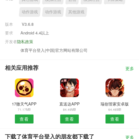
动作游戏
动作游戏
其他游戏
版本
V3.6.8
要求
Android 4.4以上
开发者
隐私政策
体育平台登入(中国)官方网站有限公司
相关应用推荐
更多
17微天气APP
直送达APP
瑞创管家安卓版
71.17MB
84.49MB
64.46MB
查看
查看
查看
下载了体育平台登入的朋友都下载了
更多